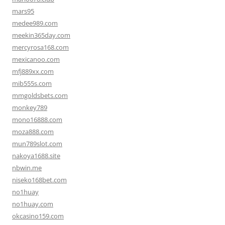
mars95
medee989.com
meekin365day.com
mercyrosa168.com
mexicanoo.com
mfj889xx.com
mib555s.com
mmgoldsbets.com
monkey789
mono16888.com
moza888.com
mun789slot.com
nakoya1688.site
nbwin.me
niseko168bet.com
no1huay
no1huay.com
okcasino159.com