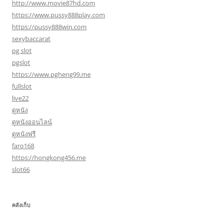
http://www.movie87hd.com
https://www.pussy888play.com
https://pussy888win.com
sexybaccarat
pg slot
pgslot
https://www.pgheng99.me
fullslot
live22
ดูหนัง
ดูหนังออนไลน์
ดูหนังฟรี
faro168
https://hongkong456.me
slot66
คลังเก็บ