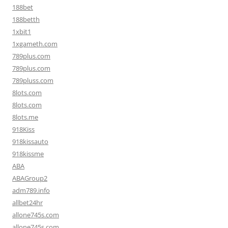
188bet
188betth
1xbit1
1xgameth.com
789plus.com
789plus.com
789pluss.com
8lots.com
8lots.com
8lots.me
918Kiss
918kissauto
918kissme
ABA
ABAGroup2
adm789.info
allbet24hr
allone745s.com
allone745s.com