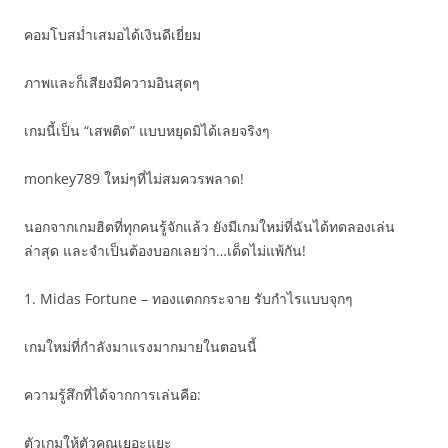
คอมโบสม่ำเสมอได้เงินดีเยี่ยม
ภาพและก็เสียงมีความอินสุดๆ
เกมนี้เป็น “เสพติด” แบบหยุดมิได้เลยจริงๆ
monkey789 ใหม่ๆที่ไม่สมควรพลาด!
นอกจากเกมฮิตที่ทุกคนรู้จักแล้ว ยังมีเกมใหม่ที่ฉันได้ทดลองเล่น
ล่าสุด และจำเป็นต้องบอกเลยว่า…เด็ดไม่แพ้กัน!
1. Midas Fortune – ทองแตกกระจาย รับกำไรแบบจุกๆ
เกมใหม่ที่กำลังมาแรงมากมายในตอนนี้
ความรู้สึกที่ได้จากการเล่นคือ:
ตัวเกมให้ตัวคูณเยอะแยะ