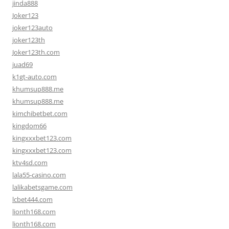
jinda888
Joker123
joker123auto
joker123th
Joker123th.com
juad69
k1gt-auto.com
khumsup888.me
khumsup888.me
kimchibetbet.com
kingdom66
kingxxxbet123.com
kingxxxbet123.com
ktv4sd.com
lala55-casino.com
lalikabetsgame.com
lcbet444.com
lionth168.com
lionth168.com