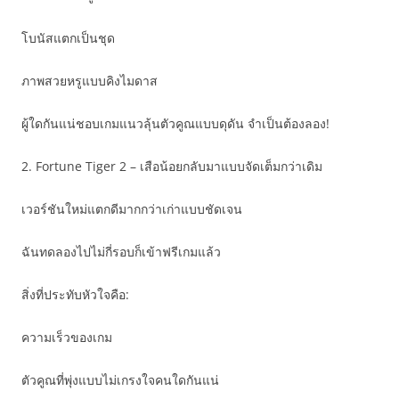
โบนัสแตกเป็นชุด
ภาพสวยหรูแบบคิงไมดาส
ผู้ใดกันแน่ชอบเกมแนวลุ้นตัวคูณแบบดุดัน จำเป็นต้องลอง!
2. Fortune Tiger 2 – เสือน้อยกลับมาแบบจัดเต็มกว่าเดิม
เวอร์ชันใหม่แตกดีมากกว่าเก่าแบบชัดเจน
ฉันทดลองไปไม่กี่รอบก็เข้าฟรีเกมแล้ว
สิ่งที่ประทับหัวใจคือ:
ความเร็วของเกม
ตัวคูณที่พุ่งแบบไม่เกรงใจคนใดกันแน่