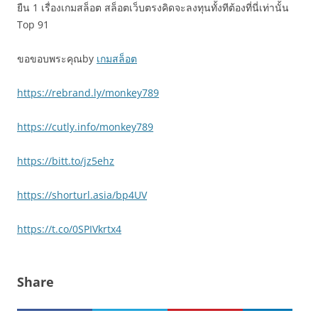
ยืน 1 เรื่องเกมสล็อต สล็อตเว็บตรงคิดจะลงทุนทั้งทีต้องที่นี่เท่านั้น
Top 91
ขอขอบพระคุณby
เกมสล็อต
https://rebrand.ly/monkey789
https://cutly.info/monkey789
https://bitt.to/jz5ehz
https://shorturl.asia/bp4UV
https://t.co/0SPIVkrtx4
Share