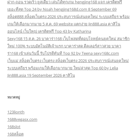
ฝาก-ถอน รวดเร็ว ยูสเดียว เล่นได้ทุกเกม hengjing168 แจก เครดิตฟรี
เยอะที่สุด Top 24 by Noah hengjing168d.com 8 September 69
สล็อต888 สล็อตเว็บตรง 2026 ประสบการณ์เล่นยุคใหม่ ระบบเสถียร พร้อม
เกมให้เลือกมากมาย 5 ส.ค. 69 website แตกง่าย Jin888.asia คาสิโน
ออนไลน์ เว็บใหญ่ เครดิตฟรี Top 43 by Katharina
Sexy168 15 ส.ค. 26 บาคาร่า168 เว็บไพ่สดที่ตอบโจทย์คนยุคใหม่ สมาชิก
ใหม่ 100% ระบบอัตโนมัติเจ้าแรก บาคาร่าสด ดีลเลอร์สาวสวย บาคา
ร่า168 เข้าเล่นวันนี้ รับโปรดีทันที Top 92 by Teena sexy168c.com
เว็บแม่ สล็อตเว็บตรง เว็บตรง สล็อตเว็บตรง 2026 ประสบการณ์เล่นยุคใหม่
ระบบเสถียร พร้อมเกมให้เลือกมากมาย ใหม่ล่าสุด Top 60 by Lelia
Jin888.asia 19 September 2026 คาสิโน
หมวดหมู่
123lionth
1688vegasx.com
168slot
168สล็อต