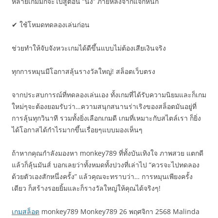
หลายเกมมักจะไปสู่ตอน “นิ่ง” ภายหลังจากแจกหนัก
✔ ใช้โหมดทดลองเล่นก่อน
ช่วยทำให้จับจังหวะเกมได้ดีขึ้นแบบไม่ต้องเสียเงินจริง
ทุกการหมุนมีโอกาสลุ้นรางวัลใหญ่! สล็อตเว็บตรง
จากประสบการณ์ที่ทดลองเล่นเอง ทั้งเกมที่ได้รับความนิยมและก็เกม
ใหม่ๆจะต้องยอมรับว่า…ความสนุกสนานร่าเริงของสล็อตมันอยู่ที่
การลุ้นทุกวินาที รวมทั้งยิ่งเลือกเกมดี เกมที่เหมาะกับสไตล์เรา ก็ยิ่ง
ได้โอกาสได้กำไรมากขึ้นเรื่อยๆแบบมองเห็นๆ
ถ้าหากคุณกำลังมองหา monkey789 ที่ทั้งบันเทิงใจ ภาพสวย แตกดี
แล้วก็ลุ้นมันส์ บอกเลยว่าทั้งหมดทั้งปวงที่เล่าไป “ควรจะไปทดลอง
ด้วยตัวเองสักหนึ่งครั้ง” แล้วคุณจะทราบว่า… การหมุนเพียงครั้ง
เดียว ก็สร้างรอยยิ้มและก็รางวัลใหญ่ให้คุณได้จริงๆ!
เกมสล็อต
monkey789 Monkey789 26 พฤศจิกา 2568 Malinda