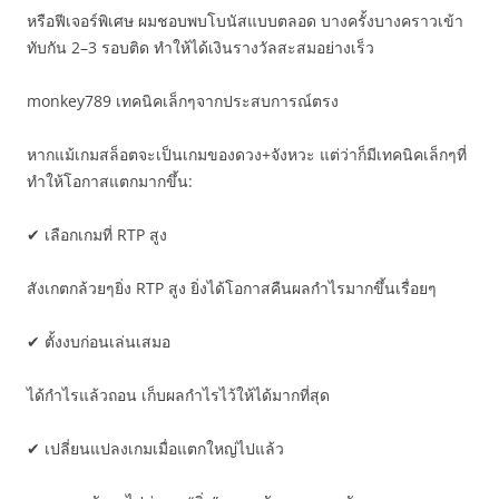
หรือฟีเจอร์พิเศษ ผมชอบพบโบนัสแบบตลอด บางครั้งบางคราวเข้า
ทับกัน 2–3 รอบติด ทำให้ได้เงินรางวัลสะสมอย่างเร็ว
monkey789 เทคนิคเล็กๆจากประสบการณ์ตรง
หากแม้เกมสล็อตจะเป็นเกมของดวง+จังหวะ แต่ว่าก็มีเทคนิคเล็กๆที่
ทำให้โอกาสแตกมากขึ้น:
✔ เลือกเกมที่ RTP สูง
สังเกตกล้วยๆยิ่ง RTP สูง ยิ่งได้โอกาสคืนผลกำไรมากขึ้นเรื่อยๆ
✔ ตั้งงบก่อนเล่นเสมอ
ได้กำไรแล้วถอน เก็บผลกำไรไว้ให้ได้มากที่สุด
✔ เปลี่ยนแปลงเกมเมื่อแตกใหญ่ไปแล้ว