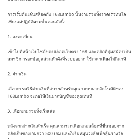
การเริ่มต้นเล่นสล็อตกับ 168Lambo นั้นง่ายรวมทั้งรวดเร็วทันใจ
เพียงแค่ปฏิบัติตามขั้นตอนดังนี้:
1. ลงทะเบียน
เข้าไปที่หน้าเว็บไซต์ของสล็อตเว็บตรง 168 และคลิกที่ปุ่มสมัครเป็น
สมาชิก กรอกข้อมูลส่วนตัวดังที่ระบบอยาก ใช้เวลาเพียงไม่กี่นาที
2. ฝากเงิน
เลือกกรรมวิธีฝากเงินที่สบายสำหรับคุณ ระบบฝากอัตโนมัติของ
168Lambo จะก่อให้เงินฝากบัญชีของคุณทันที
3. เลือกเกมรวมทั้งเริ่มเล่น
หลังจากฝากเงินสำเร็จ คุณสามารถเลือกเกมสล็อตที่ชื่นชอบจาก
คลังเก็บของเกมกว่า 500 เกม และก็เริ่มหมุนวงล้อเพื่อลุ้นรางวัล