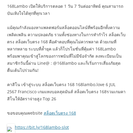
168Lambo เปิดให้บริการตลอด 1 วัน 7 วันต่ออาทิตย์ คุณสามารถ
บันเทิงใจได้ทุกที่ทุกเวลา
แม้คุณกำลังมองหาแพลตฟอร์มสล็อตออนไลน์ที่พร้อมอีกทั้งความ
เพลิดเพลิน ความปลอดภัย รวมทั้งช่องทางในการทำกำไร สล็อตเว็บ
ตรง สล็อตเว็บตรง 168 คือคำตอบที่คุณไม่ควรพลาด ด้วยเกมที่
หลากหลาย ระบบที่ล้ำยุค แล้วก็โปรโมชั่นที่คุ้มค่า 168Lambo
พร้อมพาคุณเข้าสู่โลกของการพนันที่ไม่มีข้อจำกัด ลงทะเบียนเป็น
สมาชิกวันนี้ผ่าน Line@ : @168lambo และก็เริ่มการเสี่ยงภัยสุด
ตื่นเต้นไปร่วมกัน!
คาสิโน เข้าสู่ระบบ สล็อตเว็บตรง 168 168lambo.love 6 JUL
2567 Francisco เกมแทงบอลสุดมันส์ สล็อตเว็บตรง 168รวมเกมคา
สิโนให้อัตราจ่ายสูง Top 26
ขอขอบคุณwebsite
สล็อตเว็บตรง 168
https://bit.ly/168lambo-slot