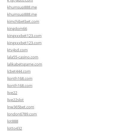
k1gt-auto.com
khumsup888.me
khumsup888.me
kimchibetbet.com
kingdom66
kingxxxbet123.com
kingxxxbet123.com
ktv4sd.com
lala55-casino.com
lalikabetsgame.com
lcbet444.com
lionth168.com
lionth168.com
live22
live22slot
lnw365bet.com
london6789.com
lot888
lotto432