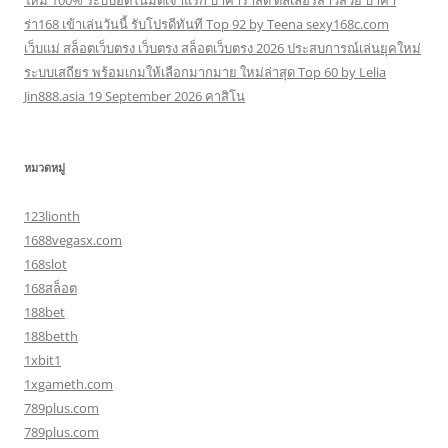
ใหม่ 100% ระบบอัตโนมัติเจ้าแรก บาคาร่าสด ดีลเลอร์สาวสวย บาคา
ร่า168 เข้าเล่นวันนี้ รับโปรดีทันที Top 92 by Teena sexy168c.com
เว็บแม่ สล็อตเว็บตรง เว็บตรง สล็อตเว็บตรง 2026 ประสบการณ์เล่นยุคใหม่
ระบบเสถียร พร้อมเกมให้เลือกมากมาย ใหม่ล่าสุด Top 60 by Lelia
Jin888.asia 19 September 2026 คาสิโน
หมวดหมู่
123lionth
1688vegasx.com
168slot
168สล็อต
188bet
188betth
1xbit1
1xgameth.com
789plus.com
789plus.com