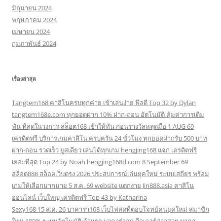
มิถุนายน 2024
พฤษภาคม 2024
เมษายน 2024
กุมภาพันธ์ 2024
เรื่องล่าสุด
Tangtem168 คาสิโนครบทุกค่าย เข้าเล่นง่าย ฟีลดี Top 32 by Dylan
tangtem168e.com ทุกยอดฝาก 10% ฝาก-ถอน อัตโนมัติ คุ้มค่าการเดิม
พัน ที่สุดในวงการ สล็อต168 เข้าให้ทัน ก่อนรางวัลหลุดมือ 1 AUG 69
เครดิตฟรี บริการเกมคาสิโน ครบครัน 24 ชั่วโมง ทุกยอดฝากรับ 500 บาท
ฝาก-ถอน รวดเร็ว ยูสเดียว เล่นได้ทุกเกม hengjing168 แจก เครดิตฟรี
เยอะที่สุด Top 24 by Noah hengjing168d.com 8 September 69
สล็อต888 สล็อตเว็บตรง 2026 ประสบการณ์เล่นยุคใหม่ ระบบเสถียร พร้อม
เกมให้เลือกมากมาย 5 ส.ค. 69 website แตกง่าย Jin888.asia คาสิโน
ออนไลน์ เว็บใหญ่ เครดิตฟรี Top 43 by Katharina
Sexy168 15 ส.ค. 26 บาคาร่า168 เว็บไพ่สดที่ตอบโจทย์คนยุคใหม่ สมาชิก