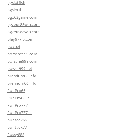
pgslotfish
pgslotth
pgx62game.com
pgzeus88win.com
pgzeus88win.com
play97vip.com
pokbet
porsche999.com
porsche999.com
power999.net
premium66.info
premium66.info
PunPro66
PunPro66.in
PunPro777
PunPro777.io
puntaek66
puntaek77
Pussy888