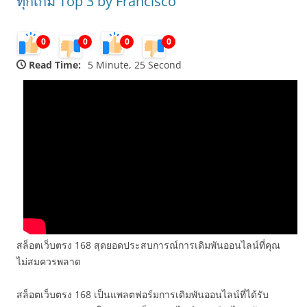
ทุกเกม Top 3 by Francisco
0
0
0
0
Read Time:
5 Minute, 25 Second
สล็อตเว็บตรง 168 สุดยอดประสบการณ์การเดิมพันออนไลน์ที่คุณ
ไม่สมควรพลาด
สล็อตเว็บตรง 168 เป็นแพลตฟอร์มการเดิมพันออนไลน์ที่ได้รับ