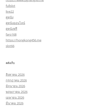
https://www.pgheng99.me
fullslot
live22
ดูหนัง
ดูหนังออนไลน์
ดูหนังฟรี
faro168
https://hongkong456.me
slot66
คลังเก็บ
สิงหาคม 2026
กรกฎาคม 2026
มิถุนายน 2026
พฤษภาคม 2026
เมษายน 2026
มีนาคม 2026