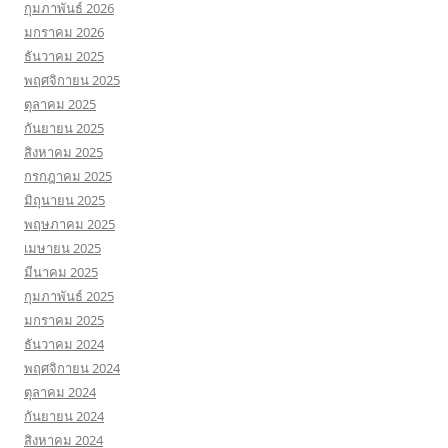
กุมภาพันธ์ 2026
มกราคม 2026
ธันวาคม 2025
พฤศจิกายน 2025
ตุลาคม 2025
กันยายน 2025
สิงหาคม 2025
กรกฎาคม 2025
มิถุนายน 2025
พฤษภาคม 2025
เมษายน 2025
มีนาคม 2025
กุมภาพันธ์ 2025
มกราคม 2025
ธันวาคม 2024
พฤศจิกายน 2024
ตุลาคม 2024
กันยายน 2024
สิงหาคม 2024