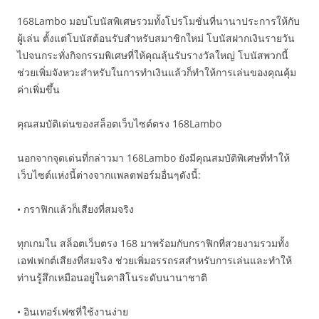
168Lambo มอบโบนัสพิเศษรวมทั้งโปรโมชั่นที่นานาประการให้กับ
ผู้เล่น ตั้งแต่โบนัสต้อนรับสำหรับสมาชิกใหม่ โบนัสฝากเงินรายวัน
ไปจนกระทั่งกิจกรรมพิเศษที่ให้คุณลุ้นรับรางวัลใหญ่ โบนัสพวกนี้
ช่วยเพิ่มจังหวะสำหรับในการทำเงินแล้วก็ทำให้การเล่นของคุณคุ้ม
ค่าเพิ่มขึ้น
คุณสมบัติเด่นของสล็อตเว็บไซต์ตรง 168Lambo
นอกจากจุดเด่นที่กล่าวมา 168Lambo ยังมีคุณสมบัติพิเศษที่ทำให้
เว็บไซต์แห่งนี้ต่างจากแพลตฟอร์มอื่นๆดังนี้:
• กราฟิกแล้วก็เสียงที่สมจริง
ทุกเกมใน สล็อตเว็บตรง 168 มาพร้อมกับกราฟิกที่สวยงามรวมทั้ง
เอฟเฟกต์เสียงที่สมจริง ช่วยเพิ่มอรรถรสสำหรับการเล่นและทำให้
ท่านรู้สึกเหมือนอยู่ในคาสิโนระดับนานาชาติ
• อินเทอร์เฟซที่ใช้งานง่าย