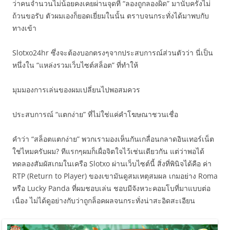
ว่าคนจำนวนไม่น้อยคงเคยผ่านจุดที่ “ลองถูกลองผิด” มานับครั้งไม่
ถ้วนขอรับ ตัวผมเองก็ยอดเยี่ยมในนั้น ตราบจนกระทั่งได้มาพบกับ
ทางเข้า
Slotxo24hr ซึ่งจะต้องบอกตรงๆจากประสบการณ์ส่วนตัวว่า นี่เป็น
หนึ่งใน “แหล่งรวมเว็บไซต์สล็อต” ที่ทำให้
มุมมองการเล่นของผมเปลี่ยนไปพอสมควร
ประสบการณ์ “แตกง่าย” ที่ไม่ใช่แค่คำโฆษณาชวนเชื่อ
คำว่า “สล็อตแตกง่าย” พวกเรามองเห็นกันเกลื่อนกลาดอินเทอร์เน็ต
ใช่ไหมครับผม? ทีแรกๆผมก็เผื่อจิตใจไว้เช่นเดียวกัน แต่ว่าพอได้
ทดลองสัมผัสเกมในเครือ Slotxo ผ่านเว็บไซต์นี้ สิ่งที่พินิจได้คือ ค่า
RTP (Return to Player) ของเขามันดูสมเหตุสมผล เกมอย่าง Roma
หรือ Lucky Panda ที่ผมชอบเล่น ชอบมีจังหวะคอมโบที่มาแบบต่อ
เนื่อง ไม่ได้ดูอย่างกับว่าถูกล็อคผลจนกระทั่งน่าสะอิดสะเอียน