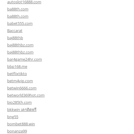
autoslot16888.com
ba88th.com
ba88th.com
babet555.com
Baccarat
baj88thb
baj88thbz.com
baj88thbz.com
bar4game24hr.com
bbp168.me
betflixtikto
betm4vip.com
betwin6666.com
betworld369hot.com
bio285th.com
bkkwin เครดิตฟรี
bng55
bombet888.win
bonanza99