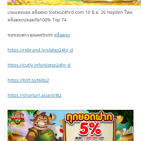
เกมแทงบอล สล็อตxo Slotxo24hrd.com 10 มิ.ย. 26 Hayden ใหม่
สล็อตxoปลอดภัย100% Top 74
ขอขอบพระคุณwebsite
สล็อตxo
https://rebrand.ly/slotxo24hr-d
https://cutly.info/slotxo24hr-d
https://bitt.to/t6lbi2
https://shorturl.asia/sr8tz