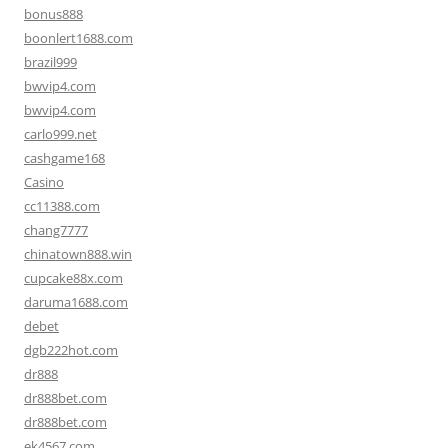
bonus888
boonlert1688.com
brazil999
bwvip4.com
bwvip4.com
carlo999.net
cashgame168
Casino
cc11388.com
chang7777
chinatown888.win
cupcake88x.com
daruma1688.com
debet
dgb222hot.com
dr888
dr888bet.com
dr888bet.com
ek4567.com