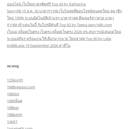
ออนไลน์ เว็บใหญ่ เครดิตฟรี Top 43 by Katharina
Sexy168 15 ส.ค. 26 บาคาร่า168 เว็บไพ่สดที่ตอบโจทย์คนยุคใหม่ สมาชิก
ใหม่ 100% ระบบอัตโนมัติเจ้าแรก บาคาร่าสด ดีลเลอร์สาวสวย บาคา
ร่า168 เข้าเล่นวันนี้ รับโปรดีทันที Top 92 by Teena sexy168c.com
เว็บแม่ สล็อตเว็บตรง เว็บตรง สล็อตเว็บตรง 2026 ประสบการณ์เล่นยุคใหม่
ระบบเสถียร พร้อมเกมให้เลือกมากมาย ใหม่ล่าสุด Top 60 by Lelia
Jin888.asia 19 September 2026 คาสิโน
หมวดหมู่
123lionth
1688vegasx.com
168slot
168สล็อต
188bet
188betth
1xbit1
1xgameth.com