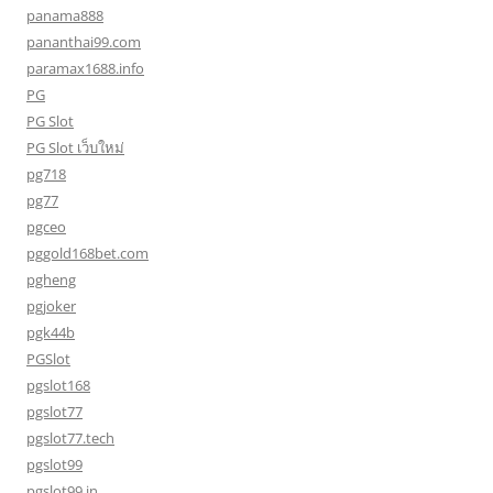
panama888
pananthai99.com
paramax1688.info
PG
PG Slot
PG Slot เว็บใหม่
pg718
pg77
pgceo
pggold168bet.com
pgheng
pgjoker
pgk44b
PGSlot
pgslot168
pgslot77
pgslot77.tech
pgslot99
pgslot99.in