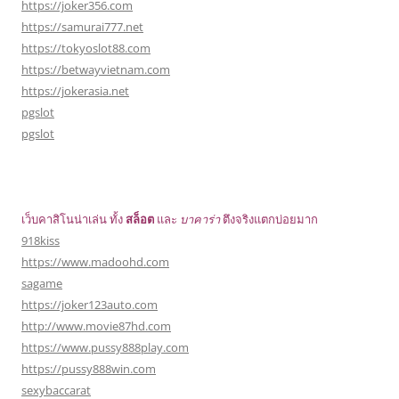
https://joker356.com
https://samurai777.net
https://tokyoslot88.com
https://betwayvietnam.com
https://jokerasia.net
pgslot
pgslot
เว็บคาสิโนน่าเล่น ทั้ง
สล็อต
และ
บาคาร่า
ตึงจริงแตกบ่อยมาก
918kiss
https://www.madoohd.com
sagame
https://joker123auto.com
http://www.movie87hd.com
https://www.pussy888play.com
https://pussy888win.com
sexybaccarat