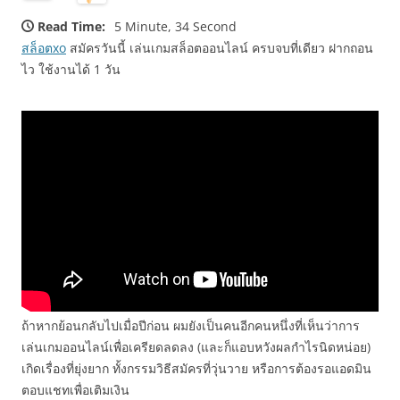
Read Time:
5 Minute, 34 Second
สล็อตxo
สมัครวันนี้ เล่นเกมสล็อตออนไลน์ ครบจบที่เดียว ฝากถอน
ไว ใช้งานได้ 1 วัน
ถ้าหากย้อนกลับไปเมื่อปีก่อน ผมยังเป็นคนอีกคนหนึ่งที่เห็นว่าการ
เล่นเกมออนไลน์เพื่อเครียดลดลง (และก็แอบหวังผลกำไรนิดหน่อย)
เกิดเรื่องที่ยุ่งยาก ทั้งกรรมวิธีสมัครที่วุ่นวาย หรือการต้องรอแอดมิน
ตอบแชทเพื่อเติมเงิน