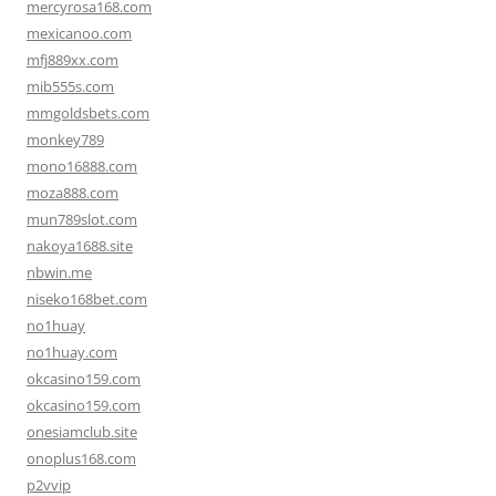
mercyrosa168.com
mexicanoo.com
mfj889xx.com
mib555s.com
mmgoldsbets.com
monkey789
mono16888.com
moza888.com
mun789slot.com
nakoya1688.site
nbwin.me
niseko168bet.com
no1huay
no1huay.com
okcasino159.com
okcasino159.com
onesiamclub.site
onoplus168.com
p2vvip