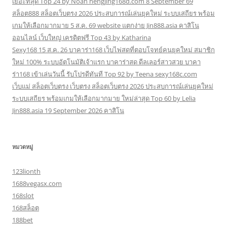
เยอะที่สุด Top 24 by Noah hengjing168d.com 8 September 69
สล็อต888 สล็อตเว็บตรง 2026 ประสบการณ์เล่นยุคใหม่ ระบบเสถียร พร้อม
เกมให้เลือกมากมาย 5 ส.ค. 69 website แตกง่าย Jin888.asia คาสิโน
ออนไลน์ เว็บใหญ่ เครดิตฟรี Top 43 by Katharina
Sexy168 15 ส.ค. 26 บาคาร่า168 เว็บไพ่สดที่ตอบโจทย์คนยุคใหม่ สมาชิก
ใหม่ 100% ระบบอัตโนมัติเจ้าแรก บาคาร่าสด ดีลเลอร์สาวสวย บาคา
ร่า168 เข้าเล่นวันนี้ รับโปรดีทันที Top 92 by Teena sexy168c.com
เว็บแม่ สล็อตเว็บตรง เว็บตรง สล็อตเว็บตรง 2026 ประสบการณ์เล่นยุคใหม่
ระบบเสถียร พร้อมเกมให้เลือกมากมาย ใหม่ล่าสุด Top 60 by Lelia
Jin888.asia 19 September 2026 คาสิโน
หมวดหมู่
123lionth
1688vegasx.com
168slot
168สล็อต
188bet