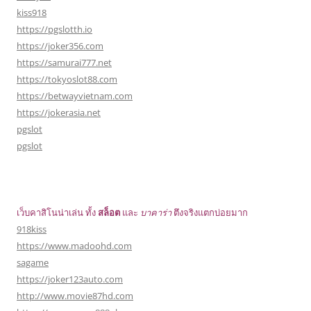
kiss918
https://pgslotth.io
https://joker356.com
https://samurai777.net
https://tokyoslot88.com
https://betwayvietnam.com
https://jokerasia.net
pgslot
pgslot
เว็บคาสิโนน่าเล่น ทั้ง
สล็อต
และ
บาคาร่า
ตึงจริงแตกบ่อยมาก
918kiss
https://www.madoohd.com
sagame
https://joker123auto.com
http://www.movie87hd.com