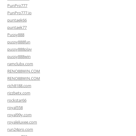
PunPro777
PunPro777.io
puntaek66
puntaek77
Pussy888
pussy888fun
pussy888play
pussy888win
ramclubx.com
RENO88WIN.COM
RENO88WIN.COM
rich8188.com
rizzbetx.com
rockstar66
royal558
royal99y.com
royaleluxee.com
run24pro.com