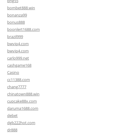
bng55
bombet888.win
bonanza99
bonus888
boonlert1688.com
brazil999
bwvip4.com
bwvip4.com
carlo999.net
cashgame168
Casino
cc11388.com
chang7777
chinatown888.win
cupcake88x.com
daruma1688.com
debet
dgb222hot.com
dr888