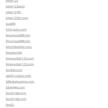
Joker123
joker123auto
joker123th
Joker123th.com
juad69
k1gt-auto.com
khumsup888.me
khumsup888.me
kimchibetbet.com
kingdom66
kingxxxbet123.com
kingxxxbet123.com
ktv4sd.com
lala55-casino.com
lalikabetsgame.com
lcbet444.com
lionth168.com
lionth168.com
live22