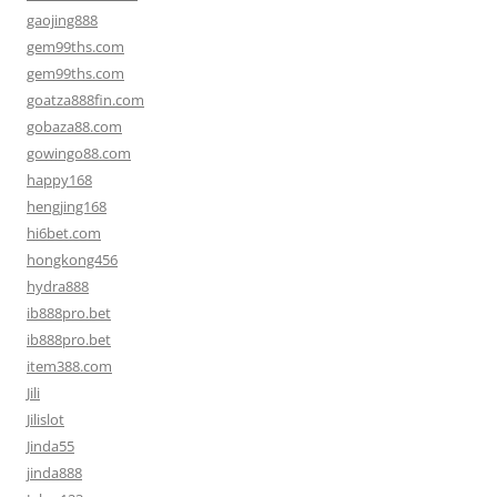
gaojing888
gem99ths.com
gem99ths.com
goatza888fin.com
gobaza88.com
gowingo88.com
happy168
hengjing168
hi6bet.com
hongkong456
hydra888
ib888pro.bet
ib888pro.bet
item388.com
Jili
Jilislot
Jinda55
jinda888