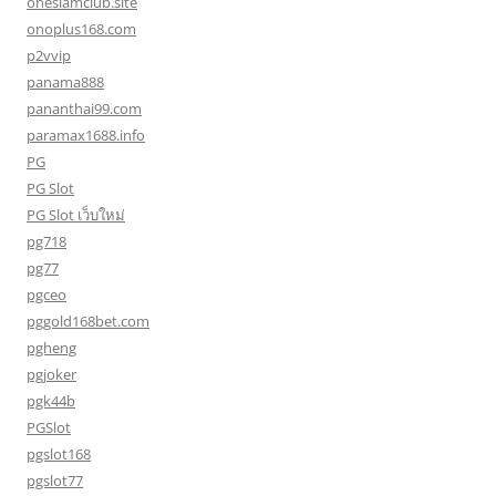
onesiamclub.site
onoplus168.com
p2vvip
panama888
pananthai99.com
paramax1688.info
PG
PG Slot
PG Slot เว็บใหม่
pg718
pg77
pgceo
pggold168bet.com
pgheng
pgjoker
pgk44b
PGSlot
pgslot168
pgslot77