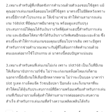
2.เหมาะสำหรับผู้ที่เกลียดชังการคำนวณด้วยตัวเองชอบใช้สูตร แม้
คุณอยากเล่นเกมสล็อตออนไลน์ที่ใช้สูตร มาตรงนี้ไม่มีผิดหวังเพราะ
ตรงนี้มีการทำโปรแกรม ai ให้เข้ามาช่วย ทำให้ท่านสามารถเล่น
เกม 168slot ที่มีคุณภาพมีมาตรฐาน พร้อมดูแลปรับปรุง
ประสบการณ์ให้คุณได้รับเงินรางวัลที่คุ้มค่าแฮปปี้สำหรับการเล่น
เกม และยังมีผลให้สมาชิกได้รับเงินรางวัลพิเศษอีกเยอะแยะด้วย ซึ่ง
ตรงนี้จะทำให้การเล่นเกมของคุณเปลี่ยนไปจากเดิม เพราะมีสูตร
สำหรับการช่วยคำนวณเหมาะกับผู้ที่ไม่ต้องการคิดคำนวณด้วย
ตนเองแต่อยากใช้โปรแกรม ai มาตรงนี้ตอบปัญหาแน่นอน
3.เหมาะสำหรับคนที่เล่นเกมไม่เก่ง เพราะ slot168 เป็นเว็บที่มีเกม
ให้เลือกนานัปการเวอร์ชั่น ไม่ว่าจะเก่งเกมสล็อตไหมเก่งก็ตาม
นอกจากนี้ยังมีเกมให้เลือกอีกหลากหลาย ไม่ว่าจะเป็นบอล บาคาร่า
slot รูเลท กางล็คแจ๊ค วัวชนยิงปลา ป๊อกเด้ง และก็เกมฯลฯที่จะ
ทำให้คนได้ลุ้นรับประสบการณ์ที่มีความพร้อมเพรียงสำหรับการเล่น
เกมที่เรียบง่ายรวมทั้งคุ้มทำให้ท่านสามารถต่อยอดประสบความ
สำเร็จ สำหรับการเล่นเกมที่สร้างความเพลิดเพลินได้จริง