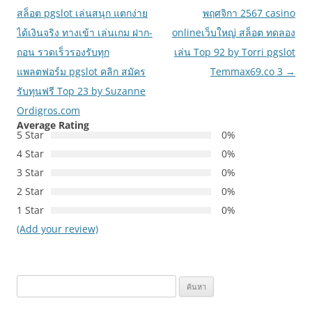
นำทาง
สล็อต pgslot เล่นสนุก แตกง่าย
พฤศจิกา 2567 casino
เรื่อง
ได้เงินจริง ทางเข้า เล่นเกม ฝาก-
onlineเว็บใหญ่ สล็อต ทดลอง
ถอน รวดเร็วรองรับทุก
เล่น Top 92 by Torri pgslot
แพลตฟอร์ม pgslot คลิก สมัคร
Temmax69.co 3
→
รับทุนฟรี Top 23 by Suzanne
Ordigros.com
Average Rating
5 Star
0%
4 Star
0%
3 Star
0%
2 Star
0%
1 Star
0%
(Add your review)
ค้นหา
สำหรับ: