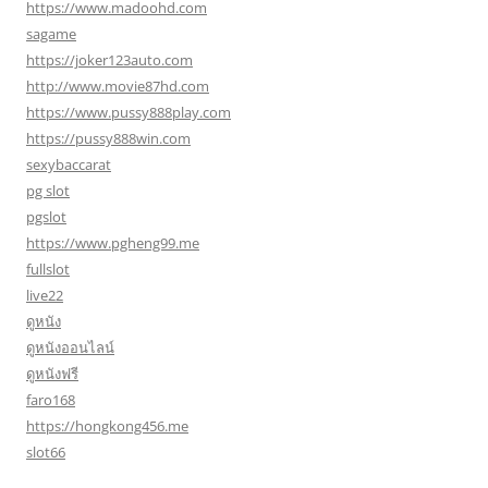
https://www.madoohd.com
sagame
https://joker123auto.com
http://www.movie87hd.com
https://www.pussy888play.com
https://pussy888win.com
sexybaccarat
pg slot
pgslot
https://www.pgheng99.me
fullslot
live22
ดูหนัง
ดูหนังออนไลน์
ดูหนังฟรี
faro168
https://hongkong456.me
slot66