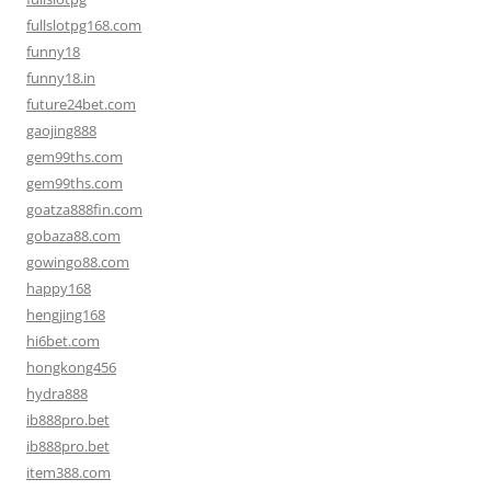
fullslotpg168.com
funny18
funny18.in
future24bet.com
gaojing888
gem99ths.com
gem99ths.com
goatza888fin.com
gobaza88.com
gowingo88.com
happy168
hengjing168
hi6bet.com
hongkong456
hydra888
ib888pro.bet
ib888pro.bet
item388.com