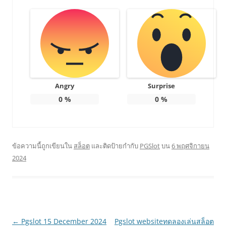
Angry
Surprise
0
%
0
%
ข้อความนี้ถูกเขียนใน
สล็อต
และติดป้ายกำกับ
PGSlot
บน
6 พฤศจิกายน
2024
เมนู
←
Pgslot 15 December 2024
Pgslot websiteทดลองเล่นสล็อต