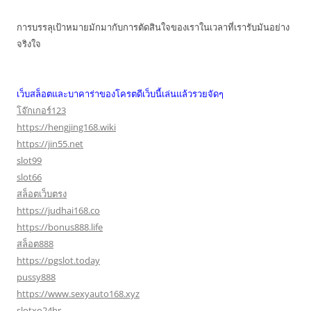
การบรรลุเป้าหมายมักมากับการตัดสินใจของเราในเวลาที่เรารับมันอย่าง
จริงใจ
เว็บสล็อตและบาคาร่าของโครตดีเว็บนี้เล่นแล้วรวยจัดๆ
โจ๊กเกอร์123
https://hengjing168.wiki
https://jin55.net
slot99
slot66
สล็อตเว็บตรง
https://judhai168.co
https://bonus888.life
สล็อต888
https://pgslot.today
pussy888
https://www.sexyauto168.xyz
slotxo24hr