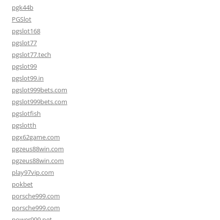
pgk44b
PGSlot
pgslot168
pgslot77
pgslot77.tech
pgslot99
pgslot99.in
pgslot999bets.com
pgslot999bets.com
pgslotfish
pgslotth
pgx62game.com
pgzeus88win.com
pgzeus88win.com
play97vip.com
pokbet
porsche999.com
porsche999.com
power999.net