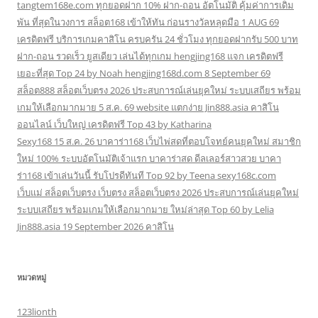
tangtem168e.com ทุกยอดฝาก 10% ฝาก-ถอน อัตโนมัติ คุ้มค่าการเดิม
พัน ที่สุดในวงการ สล็อต168 เข้าให้ทัน ก่อนรางวัลหลุดมือ 1 AUG 69
เครดิตฟรี บริการเกมคาสิโน ครบครัน 24 ชั่วโมง ทุกยอดฝากรับ 500 บาท
ฝาก-ถอน รวดเร็ว ยูสเดียว เล่นได้ทุกเกม hengjing168 แจก เครดิตฟรี
เยอะที่สุด Top 24 by Noah hengjing168d.com 8 September 69
สล็อต888 สล็อตเว็บตรง 2026 ประสบการณ์เล่นยุคใหม่ ระบบเสถียร พร้อม
เกมให้เลือกมากมาย 5 ส.ค. 69 website แตกง่าย Jin888.asia คาสิโน
ออนไลน์ เว็บใหญ่ เครดิตฟรี Top 43 by Katharina
Sexy168 15 ส.ค. 26 บาคาร่า168 เว็บไพ่สดที่ตอบโจทย์คนยุคใหม่ สมาชิก
ใหม่ 100% ระบบอัตโนมัติเจ้าแรก บาคาร่าสด ดีลเลอร์สาวสวย บาคา
ร่า168 เข้าเล่นวันนี้ รับโปรดีทันที Top 92 by Teena sexy168c.com
เว็บแม่ สล็อตเว็บตรง เว็บตรง สล็อตเว็บตรง 2026 ประสบการณ์เล่นยุคใหม่
ระบบเสถียร พร้อมเกมให้เลือกมากมาย ใหม่ล่าสุด Top 60 by Lelia
Jin888.asia 19 September 2026 คาสิโน
หมวดหมู่
123lionth