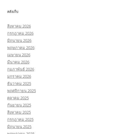
คลังเก็บ
สิงหาคม 2026
กรกฎาคม 2026
มิถุนายน 2026
พฤษภาคม 2026
เมษายน 2026
มีนาคม 2026
กุมภาพันธ์ 2026
มกราคม 2026
ธันวาคม 2025
พฤศจิกายน 2025
ตุลาคม 2025
กันยายน 2025
สิงหาคม 2025
กรกฎาคม 2025
มิถุนายน 2025
พฤษภาคม 2025