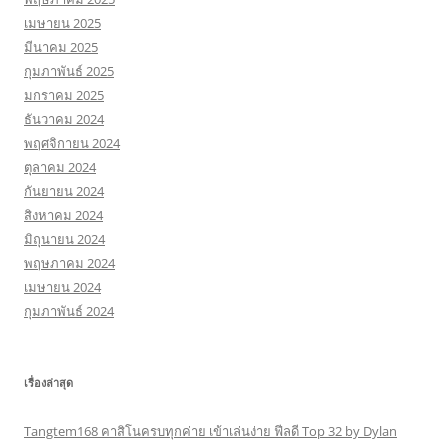
เมษายน 2025
มีนาคม 2025
กุมภาพันธ์ 2025
มกราคม 2025
ธันวาคม 2024
พฤศจิกายน 2024
ตุลาคม 2024
กันยายน 2024
สิงหาคม 2024
มิถุนายน 2024
พฤษภาคม 2024
เมษายน 2024
กุมภาพันธ์ 2024
เรื่องล่าสุด
Tangtem168 คาสิโนครบทุกค่าย เข้าเล่นง่าย ฟีลดี Top 32 by Dylan