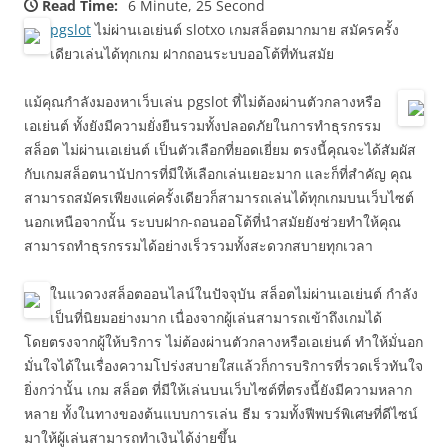
Read Time:
6 Minute, 25 Second
pgslot
ไม่ผ่านเอเย่นต์ slotxo เกมสล็อตมากมาย สมัครครั้ง
เดียวเล่นได้ทุกเกม ฝากถอนระบบออโต้ที่ทันสมัย
แม้คุณกำลังมองหาเว็บเล่น pgslot ที่ไม่ต้องผ่านตัวกลางหรือ
เอเย่นต์ ทั้งยังมีความยั่งยืนรวมทั้งปลอดภัยในการทำธุรกรรม
สล็อต ไม่ผ่านเอเย่นต์ เป็นตัวเลือกที่ยอดเยี่ยม ตรงนี้คุณจะได้สัมผัส
กับเกมสล็อตนานัปการที่มีให้เลือกเล่นเยอะมาก และก็ที่สำคัญ คุณ
สามารถสมัครเพียงแค่ครั้งเดียวก็สามารถเล่นได้ทุกเกมบนเว็บไซต์
นอกเหนือจากนั้น ระบบฝาก-ถอนออโต้ที่นำสมัยยังช่วยทำให้คุณ
สามารถทำธุรกรรมได้อย่างเร็วรวมทั้งสะดวกสบายทุกเวลา
ในแวดวงสล็อตออนไลน์ในปัจจุบัน สล็อตไม่ผ่านเอเย่นต์ กำลัง
เป็นที่นิยมอย่างมาก เนื่องจากผู้เล่นสามารถเข้าถึงเกมได้
โดยตรงจากผู้ให้บริการ ไม่ต้องผ่านตัวกลางหรือเอเย่นต์ ทำให้มั่นอก
มั่นใจได้ในเรื่องความโปร่งสบายใสแล้วก็การบริการที่รวดเร็วทันใจ
ยิ่งกว่านั้น เกม สล็อต ที่มีให้เล่นบนเว็บไซต์ที่ตรงนี้ยังมีความหลาก
หลาย ทั้งในทางของต้นแบบการเล่น ธีม รวมทั้งฟีพบร์พิเศษที่ดีไซน์
มาให้ผู้เล่นสามารถทำเงินได้ง่ายขึ้น