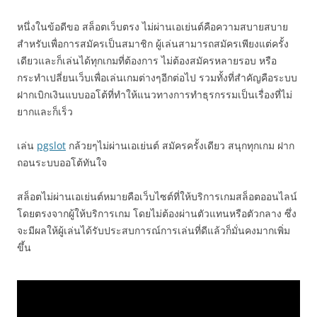
หนึ่งในข้อดีขอ สล็อตเว็บตรง ไม่ผ่านเอเย่นต์คือความสบายสบาย
สำหรับเพื่อการสมัครเป็นสมาชิก ผู้เล่นสามารถสมัครเพียงแต่ครั้ง
เดียวและก็เล่นได้ทุกเกมที่ต้องการ ไม่ต้องสมัครหลายรอบ หรือ
กระทำเปลี่ยนเว็บเพื่อเล่นเกมต่างๆอีกต่อไป รวมทั้งที่สำคัญคือระบบ
ฝากเบิกเงินแบบออโต้ที่ทำให้แนวทางการทำธุรกรรมเป็นเรื่องที่ไม่
ยากและก็เร็ว
เล่น
pgslot
กล้วยๆไม่ผ่านเอเย่นต์ สมัครครั้งเดียว สนุกทุกเกม ฝาก
ถอนระบบออโต้ทันใจ
สล็อตไม่ผ่านเอเย่นต์หมายคือเว็บไซต์ที่ให้บริการเกมสล็อตออนไลน์
โดยตรงจากผู้ให้บริการเกม โดยไม่ต้องผ่านตัวแทนหรือตัวกลาง ซึ่ง
จะมีผลให้ผู้เล่นได้รับประสบการณ์การเล่นที่ดีแล้วก็มั่นคงมากเพิ่ม
ขึ้น