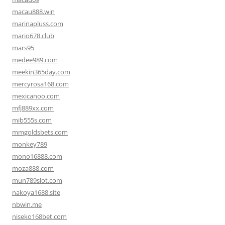
macau888.win
marinapluss.com
mario678.club
mars95
medee989.com
meekin365day.com
mercyrosa168.com
mexicanoo.com
mfj889xx.com
mib555s.com
mmgoldsbets.com
monkey789
mono16888.com
moza888.com
mun789slot.com
nakoya1688.site
nbwin.me
niseko168bet.com