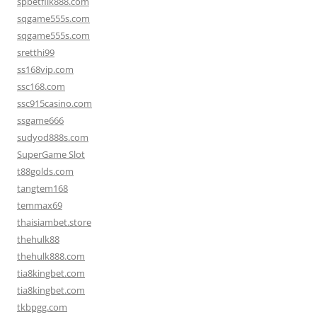
spbetflik888.com
sqgame555s.com
sqgame555s.com
sretthi99
ss168vip.com
ssc168.com
ssc915casino.com
ssgame666
sudyod888s.com
SuperGame Slot
t88golds.com
tangtem168
temmax69
thaisiambet.store
thehulk88
thehulk888.com
tia8kingbet.com
tia8kingbet.com
tkbpgg.com