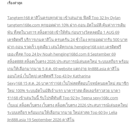
เรื่องล่าสุด
Tangtem168 คาสิโนครบทุกค่าย เข้าเล่นง่าย ฟีลดี Top 32 by Dylan
tangtem168e.com ทุกยอดฝาก 10% ฝาก-ถอน อัตโนมัติ คุ้มค่าการเดิม
พัน ที่สุดในวงการ สล็อต168 เข้าให้ทัน ก่อนรางวัลหลุดมือ 1 AUG 69
เครดิตฟรี บริการเกมคาสิโน ครบครัน 24 ชั่วโมง ทุกยอดฝากรับ 500 บาท
ฝาก-ถอน รวดเร็ว ยูสเดียว เล่นได้ทุกเกม hengjing168 แจก เครดิตฟรี
เยอะที่สุด Top 24 by Noah hengjing168d.com 8 September 69
สล็อต888 สล็อตเว็บตรง 2026 ประสบการณ์เล่นยุคใหม่ ระบบเสถียร พร้อม
เกมให้เลือกมากมาย 5 ส.ค. 69 website แตกง่าย Jin888.asia คาสิโน
ออนไลน์ เว็บใหญ่ เครดิตฟรี Top 43 by Katharina
Sexy168 15 ส.ค. 26 บาคาร่า168 เว็บไพ่สดที่ตอบโจทย์คนยุคใหม่ สมาชิก
ใหม่ 100% ระบบอัตโนมัติเจ้าแรก บาคาร่าสด ดีลเลอร์สาวสวย บาคา
ร่า168 เข้าเล่นวันนี้ รับโปรดีทันที Top 92 by Teena sexy168c.com
เว็บแม่ สล็อตเว็บตรง เว็บตรง สล็อตเว็บตรง 2026 ประสบการณ์เล่นยุคใหม่
ระบบเสถียร พร้อมเกมให้เลือกมากมาย ใหม่ล่าสุด Top 60 by Lelia
Jin888.asia 19 September 2026 คาสิโน