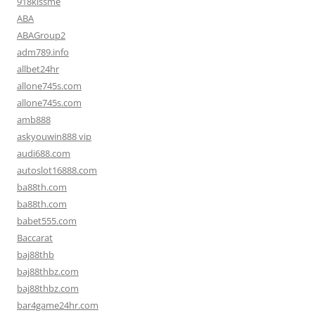
918kissme
ABA
ABAGroup2
adm789.info
allbet24hr
allone745s.com
allone745s.com
amb888
askyouwin888 vip
audi688.com
autoslot16888.com
ba88th.com
ba88th.com
babet555.com
Baccarat
baj88thb
baj88thbz.com
baj88thbz.com
bar4game24hr.com