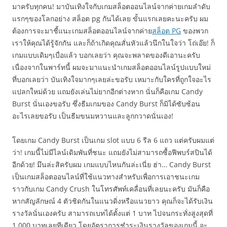
มาครับทุกคน! มาบันเทิงใจกับเกมสล็อตออนไลน์จากค่ายเกมลำดับ
แรกๆของโลกอย่าง สล็อต pg กันได้เลย ขั้นแรกเลยคะนะครับ ผม
ต้องการจะมาชี้แนะเกมสล็อตออนไลน์จากค่าย
สล็อต PG
ของพวก
เราให้คุณได้รู้จักกัน และก็ถ้าเกิดคุณสั่นหัวแล้วนึกในใจว่า โถ่เอ๊ย! ก็
เกมแบบเดิมๆเบื่อแล้ว บอกเลยว่า คุณจะพลาดของดีเอานะครับ
เนื่องจากในพาร์ทนี้ ผมจะมาแนะนำเกมสล็อตออนไลน์รูปแบบใหม่
ที่บอกเลยว่า บันเทิงใจมากๆเลยล่ะขอรับ เหมาะกับใครที่ถูกใจอะไร
แปลกใหม่ด้วย แถมยังเล่นไม่ยากอีกต่างหาก นั่นก็คือเกม Candy
Burst นั่นเองขอรับ ซึ่งธีมเกมของ Candy Burst ก็มิได้ซับซ้อน
อะไรเลยขอรับ เป็นธีมขนมหวานและลูกกวาดนั่นเอง!
โดยเกม Candy Burst เป็นเกม slot แบบ 6 รีล 6 แถว แต่ครับผมแต่
ว่า! เกมนี้ไม่มีไลน์เดิมพันที่ชนะ แถมยังไม่สามารถซื้อฟีพบร์สปินได้
อีกด้วย! มึนล่ะสิครับผม เกมแบบไหนกันล่ะเนี่ย ฮ่า… Candy Burst
เป็นเกมสล็อตออนไลน์ที่ใช้แนวทางสำหรับเพื่อการเอาชนะเกม
ราวกับเกม Candy Crush ในโทรศัพท์เคลื่อนที่เลยนะครับ มันก็คือ
หากสัญลักษณ์ 4 ตัวชิดกันในแนวดิ่งหรือแนวยาว คุณก็จะได้รับเงิน
รางวัลนั่นเองครับ สามารถเบทได้ตั้งแต่ 1 บาท ไปจนกระทั่งสูงสุดที่
1,000 บาทเลยทีเดียว โดยอัตราการชำระเงินรางวัลของเกมนี้ จะ