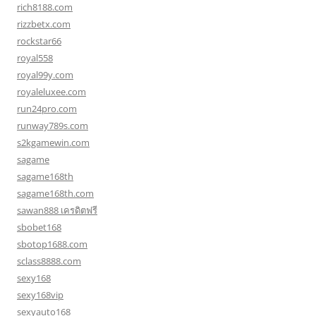
rich8188.com
rizzbetx.com
rockstar66
royal558
royal99y.com
royaleluxee.com
run24pro.com
runway789s.com
s2kgamewin.com
sagame
sagame168th
sagame168th.com
sawan888 เครดิตฟรี
sbobet168
sbotop1688.com
sclass8888.com
sexy168
sexy168vip
sexyauto168