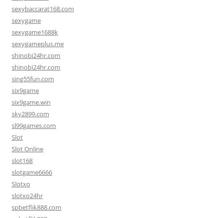
sexybaccarat168.com
sexygame
sexygame1688k
sexygameplus.me
shinobi24hr.com
shinobi24hr.com
sing55fun.com
six9game
six9game.win
sky2899.com
sl99games.com
Slot
Slot Online
slot168
slotgame6666
Slotxo
slotxo24hr
spbetflik888.com