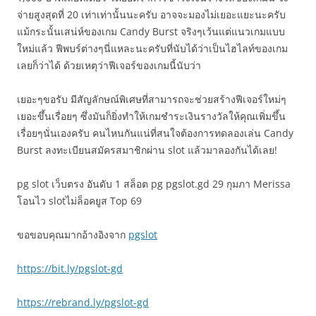
จ่ายสูงสุดที่ 20 เท่าเท่านั้นนะครับ อาจจะมองไม่เยอะแยะนะครับ
แม้กระนั้นเสน่ห์ของเกม Candy Burst จริงๆเว้นแต่แนวเกมแบบ
ใหม่แล้ว ฟีพบร์ต่างๆนี่แหละนะครับที่นับได้ว่าเป็นไฮไลท์ของเกม
เลยก็ว่าได้ ด้วยเหตุว่าฟีเจอร์ของเกมนี้นับว่า
เยอะๆขอรับ มีสัญลักษณ์พิเศษที่สามารถจะช่วยสร้างฟีเจอร์ใหม่ๆ
เยอะขึ้นเรื่อยๆ ซึ่งมันก็ยิ่งทำให้เกมชำระเงินรางวัลให้คุณเพิ่มขึ้น
เรื่อยๆนั่นเองครับ คนไหนกันแน่ที่สนใจต้องการทดลองเล่น Candy
Burst ลงทะเบียนสมัครสมาชิกผ่าน slot แล้วมาลองกันได้เลย!
pg slot เว็บตรง อันดับ 1 สล็อต pg pgslot.gd 29 กุมภา Merissa
โอนไว slotไม่ล็อคยูส Top 69
ขอขอบคุณมากอ้างอิงจาก
pgslot
https://bit.ly/pgslot-gd
https://rebrand.ly/pgslot-gd