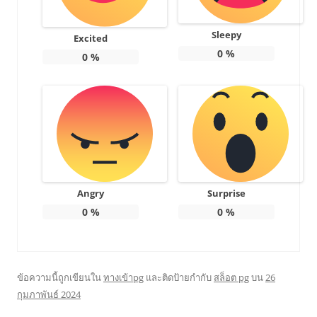
Sleepy
Excited
0
%
0
%
Angry
Surprise
0
%
0
%
ข้อความนี้ถูกเขียนใน
ทางเข้าpg
และติดป้ายกำกับ
สล็อต pg
บน
26
กุมภาพันธ์ 2024