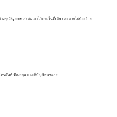
ต่างๆs2kgame สะสมเอาไว้ภายในที่เดียว สะดวกไม่ต้องย้าย
์โทรศัพท์ ชื่อ-สกุล และก็บัญชีธนาคาร