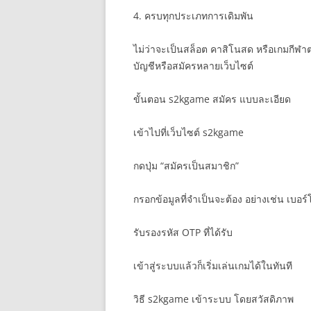
4. ครบทุกประเภทการเดิมพัน
ไม่ว่าจะเป็นสล็อต คาสิโนสด หรือเกมกีฬา
บัญชีหรือสมัครหลายเว็บไซต์
ขั้นตอน s2kgame สมัคร แบบละเอียด
เข้าไปที่เว็บไซต์ s2kgame
กดปุ่ม “สมัครเป็นสมาชิก”
กรอกข้อมูลที่จำเป็นจะต้อง อย่างเช่น เบอร
รับรองรหัส OTP ที่ได้รับ
เข้าสู่ระบบแล้วก็เริ่มเล่นเกมได้ในทันที
วิธี s2kgame เข้าระบบ โดยสวัสดิภาพ