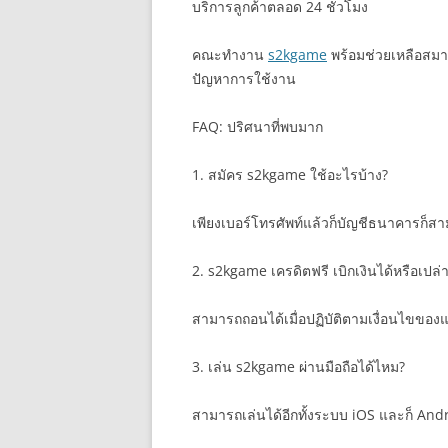
บริการลูกค้าตลอด 24 ชั่วโมง
คณะทำงาน
s2kgame
พร้อมช่วยเหลือสมาช
ปัญหาการใช้งาน
FAQ: ปริศนาที่พบมาก
1. สมัคร s2kgame ใช้อะไรบ้าง?
เพียงเบอร์โทรศัพท์แล้วก็บัญชีธนาคารก็ส
2. s2kgame เครดิตฟรี เบิกเงินได้หรือเปล่
สามารถถอนได้เมื่อปฏิบัติตามเงื่อนไขของแ
3. เล่น s2kgame ผ่านมือถือได้ไหม?
สามารถเล่นได้อีกทั้งระบบ iOS และก็ And