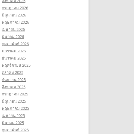
สิงหาคม 2026
กรกฎาคม 2026
มิถุนายน 2026
พฤษภาคม 2026
เมษายน 2026
มีนาคม 2026
กุมภาพันธ์ 2026
มกราคม 2026
ธันวาคม 2025
พฤศจิกายน 2025
ตุลาคม 2025
กันยายน 2025
สิงหาคม 2025
กรกฎาคม 2025
มิถุนายน 2025
พฤษภาคม 2025
เมษายน 2025
มีนาคม 2025
กุมภาพันธ์ 2025