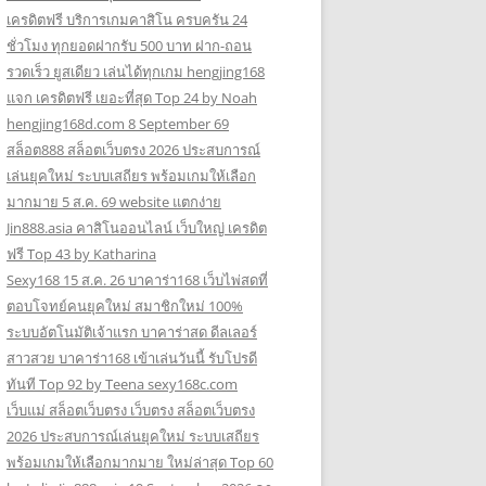
เครดิตฟรี บริการเกมคาสิโน ครบครัน 24
ชั่วโมง ทุกยอดฝากรับ 500 บาท ฝาก-ถอน
รวดเร็ว ยูสเดียว เล่นได้ทุกเกม hengjing168
แจก เครดิตฟรี เยอะที่สุด Top 24 by Noah
hengjing168d.com 8 September 69
สล็อต888 สล็อตเว็บตรง 2026 ประสบการณ์
เล่นยุคใหม่ ระบบเสถียร พร้อมเกมให้เลือก
มากมาย 5 ส.ค. 69 website แตกง่าย
Jin888.asia คาสิโนออนไลน์ เว็บใหญ่ เครดิต
ฟรี Top 43 by Katharina
Sexy168 15 ส.ค. 26 บาคาร่า168 เว็บไพ่สดที่
ตอบโจทย์คนยุคใหม่ สมาชิกใหม่ 100%
ระบบอัตโนมัติเจ้าแรก บาคาร่าสด ดีลเลอร์
สาวสวย บาคาร่า168 เข้าเล่นวันนี้ รับโปรดี
ทันที Top 92 by Teena sexy168c.com
เว็บแม่ สล็อตเว็บตรง เว็บตรง สล็อตเว็บตรง
2026 ประสบการณ์เล่นยุคใหม่ ระบบเสถียร
พร้อมเกมให้เลือกมากมาย ใหม่ล่าสุด Top 60