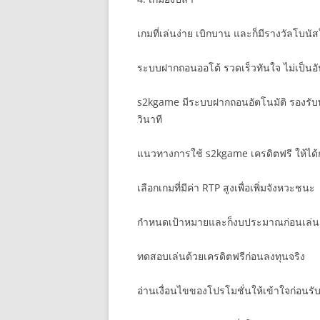
เกมที่เล่นง่าย เบิกบาน และก็มีรางวัลโบนั
ระบบฝากถอนออโต้ รวดเร็วทันใจ ไม่เป็นอ
s2kgame มีระบบฝากถอนอัตโนมัติ รองรั
วินาที
แนวทางการใช้ s2kgame เครดิตฟรี ให้ได
เลือกเกมที่มีค่า RTP สูงเพื่อเพิ่มจังหวะชนะ
กำหนดเป้าหมายและก็งบประมาณก่อนเล่น
ทดสอบเล่นด้วยเครดิตฟรีก่อนลงทุนจริง
อ่านเงื่อนไขของโปรโมชั่นให้เข้าใจก่อนรับส