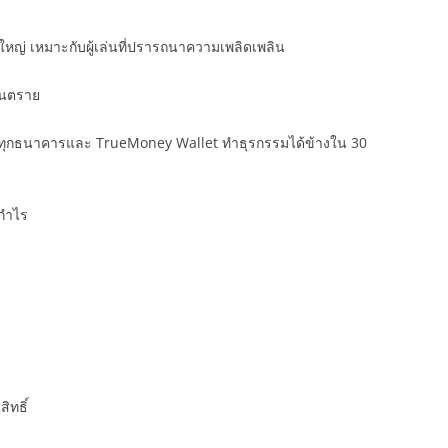
สใหญ่ เหมาะกับผู้เล่นที่ปรารถนาความเพลิดเพลิน
ันตราย
บทุกธนาคารและ TrueMoney Wallet ทำธุรกรรมได้ข้างใน 30
้กำไร
ิทธิ์