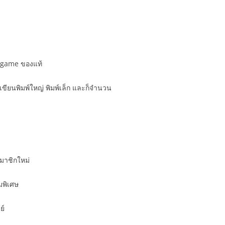
2kgame ของแท้
ัวเขียนพิมพ์ใหญ่ พิมพ์เล็ก และก็จำนวน
มาชิกใหม่
มพิเศษ
ย์