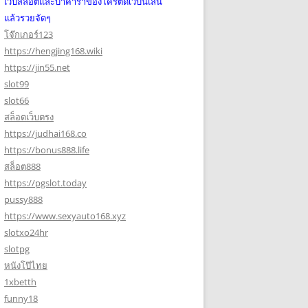
เว็บสล็อตและบาคาร่าของโครตดีเว็บนี้เล่น
แล้วรวยจัดๆ
โจ๊กเกอร์123
https://hengjing168.wiki
https://jin55.net
slot99
slot66
สล็อตเว็บตรง
https://judhai168.co
https://bonus888.life
สล็อต888
https://pgslot.today
pussy888
https://www.sexyauto168.xyz
slotxo24hr
slotpg
หนังโป๊ไทย
1xbetth
funny18