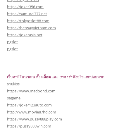
https://joker356.com
https://samurai777.net
https://tokyoslot88.com
https://betwayvietnam.com
https://jokerasia.net
pgslot
pgslot
เว็บคาสิโนน่าเล่น ทั้ง
สล็อต
และ
บาคาร่า
ตึงจริงแตกบ่อยมาก
918kiss
https://www.madoohd.com
sagame
https://joker123auto.com
http://www.movie87hd.com
https://www.pussy888play.com
https://pussy888win.com