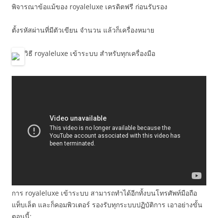
พิจารณาข้อแม้ของ royaleluxe เครดิตฟรี ก่อนรับรอง
ตั้งรหัสผ่านที่มีตัวเขียน จำนวน แล้วก็เครื่องหมาย
วิธี royaleluxe เข้าระบบ สำหรับทุกเครื่องมือ
การ royaleluxe เข้าระบบ สามารถทำได้อีกทั้งบนโทรศัพท์มือถือ
แท็บเล็ต และก็คอมพิวเตอร์ รองรับทุกระบบปฏิบัติการ เอาอย่างขั้น
ตอนนี้: