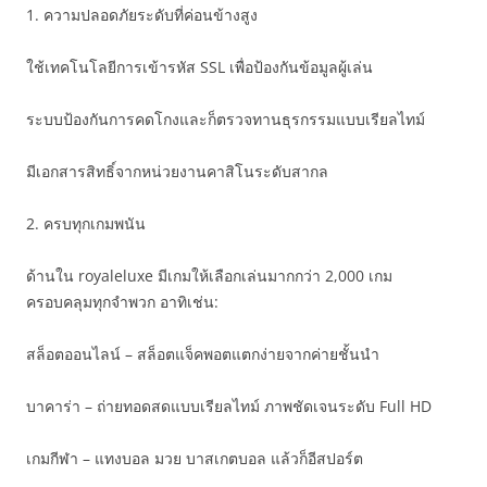
1. ความปลอดภัยระดับที่ค่อนข้างสูง
ใช้เทคโนโลยีการเข้ารหัส SSL เพื่อป้องกันข้อมูลผู้เล่น
ระบบป้องกันการคดโกงและก็ตรวจทานธุรกรรมแบบเรียลไทม์
มีเอกสารสิทธิ์จากหน่วยงานคาสิโนระดับสากล
2. ครบทุกเกมพนัน
ด้านใน royaleluxe มีเกมให้เลือกเล่นมากกว่า 2,000 เกม
ครอบคลุมทุกจำพวก อาทิเช่น:
สล็อตออนไลน์ – สล็อตแจ็คพอตแตกง่ายจากค่ายชั้นนำ
บาคาร่า – ถ่ายทอดสดแบบเรียลไทม์ ภาพชัดเจนระดับ Full HD
เกมกีฬา – แทงบอล มวย บาสเกตบอล แล้วก็อีสปอร์ต