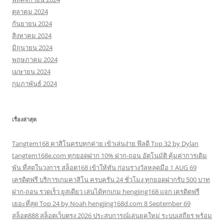
ตุลาคม 2024
กันยายน 2024
สิงหาคม 2024
มิถุนายน 2024
พฤษภาคม 2024
เมษายน 2024
กุมภาพันธ์ 2024
เรื่องล่าสุด
Tangtem168 คาสิโนครบทุกค่าย เข้าเล่นง่าย ฟีลดี Top 32 by Dylan
tangtem168e.com ทุกยอดฝาก 10% ฝาก-ถอน อัตโนมัติ คุ้มค่าการเดิม
พัน ที่สุดในวงการ สล็อต168 เข้าให้ทัน ก่อนรางวัลหลุดมือ 1 AUG 69
เครดิตฟรี บริการเกมคาสิโน ครบครัน 24 ชั่วโมง ทุกยอดฝากรับ 500 บาท
ฝาก-ถอน รวดเร็ว ยูสเดียว เล่นได้ทุกเกม hengjing168 แจก เครดิตฟรี
เยอะที่สุด Top 24 by Noah hengjing168d.com 8 September 69
สล็อต888 สล็อตเว็บตรง 2026 ประสบการณ์เล่นยุคใหม่ ระบบเสถียร พร้อม