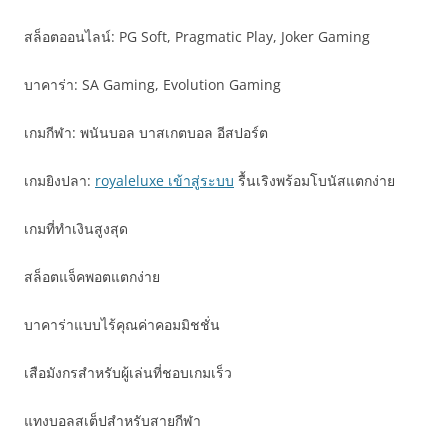
สล็อตออนไลน์: PG Soft, Pragmatic Play, Joker Gaming
บาคาร่า: SA Gaming, Evolution Gaming
เกมกีฬา: พนันบอล บาสเกตบอล อีสปอร์ต
เกมยิงปลา:
royaleluxe เข้าสู่ระบบ
รื้นเริงพร้อมโบนัสแตกง่าย
เกมที่ทำเงินสูงสุด
สล็อตแจ็คพอตแตกง่าย
บาคาร่าแบบไร้คุณค่าคอมมิชชั่น
เสือมังกรสำหรับผู้เล่นที่ชอบเกมเร็ว
แทงบอลสเต็ปสำหรับสายกีฬา