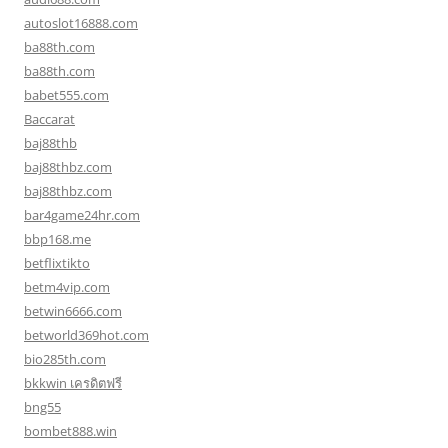
autoslot16888.com
ba88th.com
ba88th.com
babet555.com
Baccarat
baj88thb
baj88thbz.com
baj88thbz.com
bar4game24hr.com
bbp168.me
betflixtikto
betm4vip.com
betwin6666.com
betworld369hot.com
bio285th.com
bkkwin เครดิตฟรี
bng55
bombet888.win