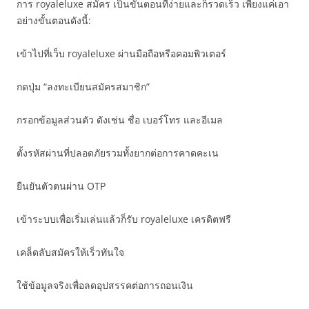
การ royaleluxe สมัคร เป็นขั้นตอนที่ง่ายและก็รวดเร็ว เพียงแค่เอา
อย่างขั้นตอนดังนี้:
เข้าไปที่เว็บ royaleluxe ผ่านมือถือหรือคอมพิวเตอร์
กดปุ่ม “ลงทะเบียนสมัครสมาชิก”
กรอกข้อมูลส่วนตัว ดังเช่น ชื่อ เบอร์โทร และอีเมล
ตั้งรหัสผ่านที่ปลอดภัยรวมทั้งยากต่อการคาดคะเน
ยืนยันตัวตนผ่าน OTP
เข้าระบบเพื่อเริ่มเล่นแล้วก็รับ royaleluxe เครดิตฟรี
เคล็ดลับสมัครให้เร็วทันใจ
ใช้ข้อมูลจริงเพื่อลดอุปสรรคต่อการถอนเงิน