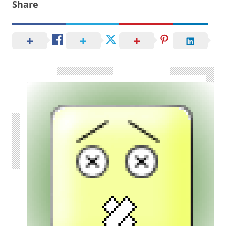
Share