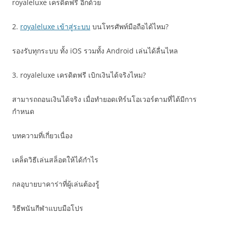
royaleluxe เครดิตฟรี อีกด้วย
2.
royaleluxe เข้าสู่ระบบ
บนโทรศัพท์มือถือได้ไหม?
รองรับทุกระบบ ทั้ง iOS รวมทั้ง Android เล่นได้ลื่นไหล
3. royaleluxe เครดิตฟรี เบิกเงินได้จริงไหม?
สามารถถอนเงินได้จริง เมื่อทำยอดเทิร์นโอเวอร์ตามที่ได้มีการ
กำหนด
บทความที่เกี่ยวเนื่อง
เคล็ดวิธีเล่นสล็อตให้ได้กำไร
กลอุบายบาคาร่าที่ผู้เล่นต้องรู้
วิธีพนันกีฬาแบบมือโปร