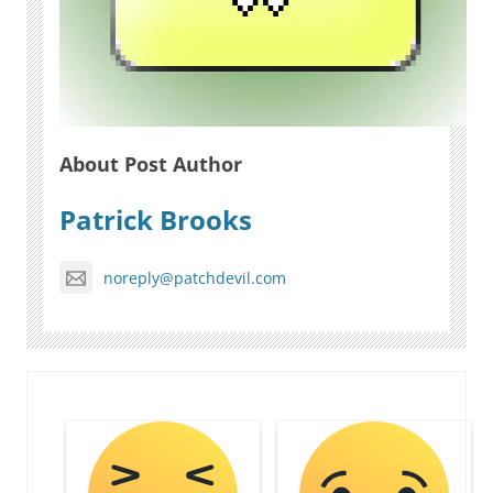
About Post Author
Patrick Brooks
noreply@patchdevil.com