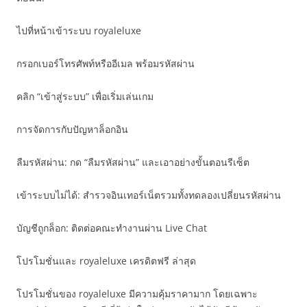
ไปที่หน้าเข้าระบบ royaleluxe
กรอกเบอร์โทรศัพท์หรืออีเมล พร้อมรหัสผ่าน
คลิก “เข้าสู่ระบบ” เพื่อเริ่มเล่นเกม
การจัดการกับปัญหาล็อกอิน
ลืมรหัสผ่าน: กด “ลืมรหัสผ่าน” และเอาอย่างขั้นตอนรีเซ็ต
เข้าระบบไม่ได้: สำรวจอินเทอร์เน็ตรวมทั้งทดลองเปลี่ยนรหัสผ่าน
บัญชีถูกล็อก: ติดต่อคณะทำงานผ่าน Live Chat
โปรโมชั่นและ royaleluxe เครดิตฟรี ล่าสุด
โปรโมชั่นของ royaleluxe มีความคุ้มราคามาก โดยเฉพาะ