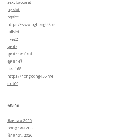
sexybaccarat
pg slot
pgslot
https://www.pgheng99.me
fullslot
live22
ดูหนัง
ดูหนังออนไลน์
ดูหนังฟรี
faro168
https://hongkong456.me
slot66
คลังเก็บ
สิงหาคม 2026
กรกฎาคม 2026
มิถุนายน 2026