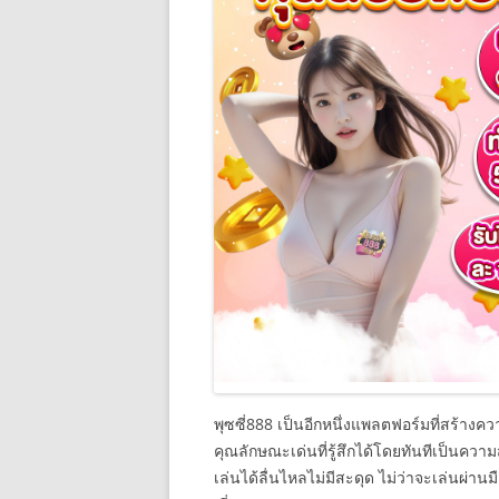
พุซซี่888 เป็นอีกหนึ่งแพลตฟอร์มที่สร้างค
คุณลักษณะเด่นที่รู้สึกได้โดยทันทีเป็นควา
เล่นได้ลื่นไหลไม่มีสะดุด ไม่ว่าจะเล่นผ่าน