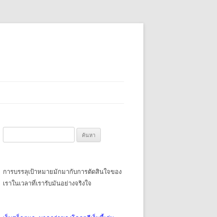
ค้นหา
สำหรับ:
การบรรลุเป้าหมายมักมากับการตัดสินใจของ
เราในเวลาที่เรารับมันอย่างจริงใจ