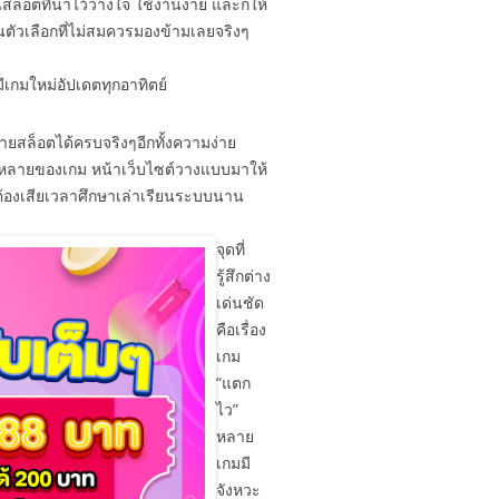
สล็อตที่น่าไว้วางใจ ใช้งานง่าย และก็ให้
นตัวเลือกที่ไม่สมควรมองข้ามเลยจริงๆ
ีเกมใหม่อัปเดตทุกอาทิตย์
ายสล็อตได้ครบจริงๆอีกทั้งความง่าย
ายของเกม หน้าเว็บไซต์วางแบบมาให้
ไม่ต้องเสียเวลาศึกษาเล่าเรียนระบบนาน
จุดที่
รู้สึกต่าง
เด่นชัด
คือเรื่อง
เกม
“แตก
ไว”
หลาย
เกมมี
จังหวะ