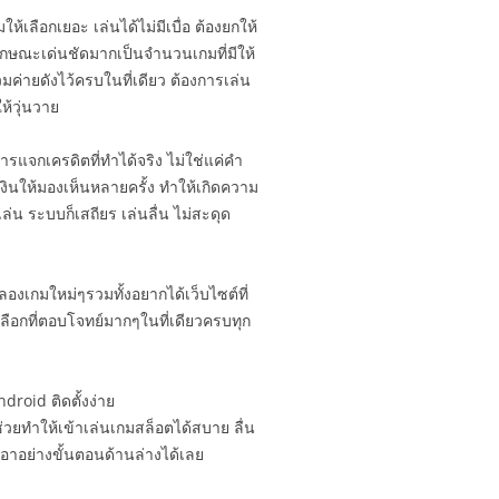
้เลือกเยอะ เล่นได้ไม่มีเบื่อ ต้องยกให้
ลักษณะเด่นชัดมากเป็นจำนวนเกมที่มีให้
วมค่ายดังไว้ครบในที่เดียว ต้องการเล่น
ห้วุ่นวาย
การแจกเครดิตที่ทำได้จริง ไม่ใช่แค่คำ
เงินให้มองเห็นหลายครั้ง ทำให้เกิดความ
เล่น ระบบก็เสถียร เล่นลื่น ไม่สะดุด
งเกมใหม่ๆรวมทั้งอยากได้เว็บไซต์ที่
วเลือกที่ตอบโจทย์มากๆในที่เดียวครบทุก
roid ติดตั้งง่าย
ช่วยทำให้เข้าเล่นเกมสล็อตได้สบาย ลื่น
อาอย่างขั้นตอนด้านล่างได้เลย