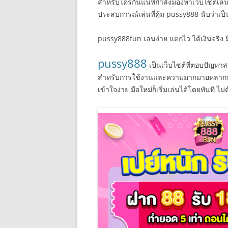
สำหรับใครกันแน่ที่กำลังมองหาเว็บไซต์เล่น
ประสบการณ์เล่นที่คุ้ม pussy888 นับว่าเป็
pussy888fun เล่นง่าย แตกไว ได้เงินจริง ม
pussy888
เป็นเว็บไซต์ที่ตอบปัญหาส
สำหรับการใช้งานและความมากมายหลากหล
เข้าใจง่าย มือใหม่ก็เริ่มเล่นได้โดยทันที 