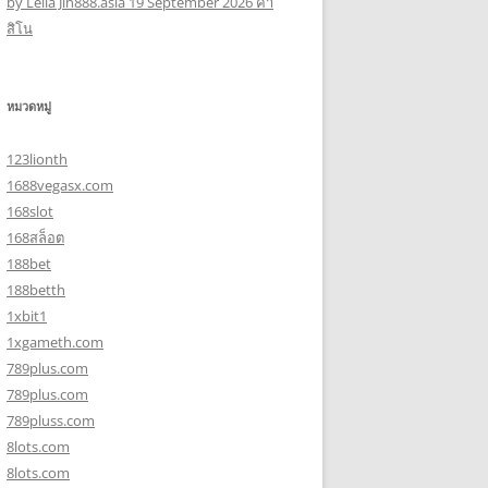
by Lelia Jin888.asia 19 September 2026 คา
สิโน
หมวดหมู่
123lionth
1688vegasx.com
168slot
168สล็อต
188bet
188betth
1xbit1
1xgameth.com
789plus.com
789plus.com
789pluss.com
8lots.com
8lots.com