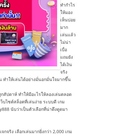
ทำกำไร
ให้มอง
เห็นบ่อย
มาก
เล่นแล้ว
ไม่น่า
เบื่อ
แถมยัง
ได้เงิน
จริง
 ทำให้เล่นได้อย่างมั่นอกมั่นใจมากขึ้น
ทุกสัปดาห์ ทำให้มีอะไรให้ลองเล่นตลอด
ว็บไซต์สล็อตที่เล่นง่าย ระบบดี เกม
8 นับว่าเป็นตัวเลือกที่น่าดึงดูดมา
กจริง เลือกเล่นมากยิ่งกว่า 2,000 เกม