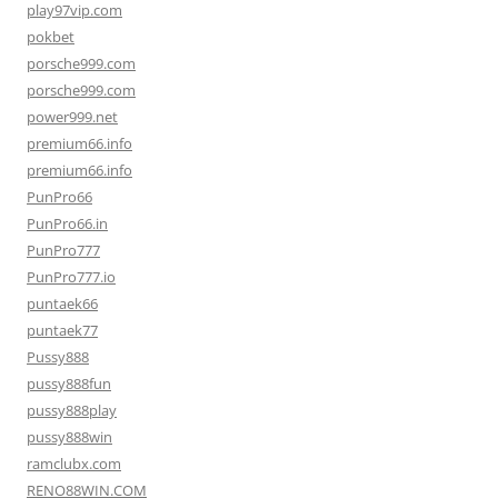
play97vip.com
pokbet
porsche999.com
porsche999.com
power999.net
premium66.info
premium66.info
PunPro66
PunPro66.in
PunPro777
PunPro777.io
puntaek66
puntaek77
Pussy888
pussy888fun
pussy888play
pussy888win
ramclubx.com
RENO88WIN.COM