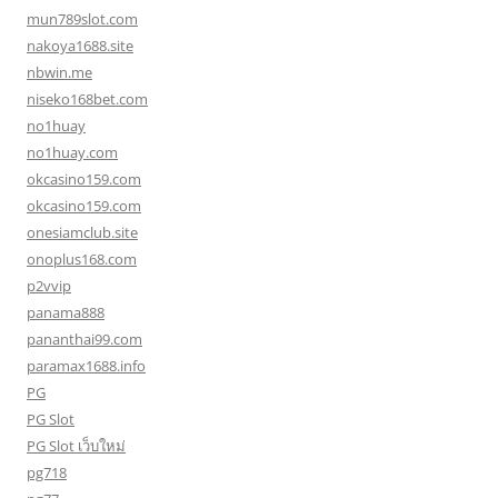
mun789slot.com
nakoya1688.site
nbwin.me
niseko168bet.com
no1huay
no1huay.com
okcasino159.com
okcasino159.com
onesiamclub.site
onoplus168.com
p2vvip
panama888
pananthai99.com
paramax1688.info
PG
PG Slot
PG Slot เว็บใหม่
pg718