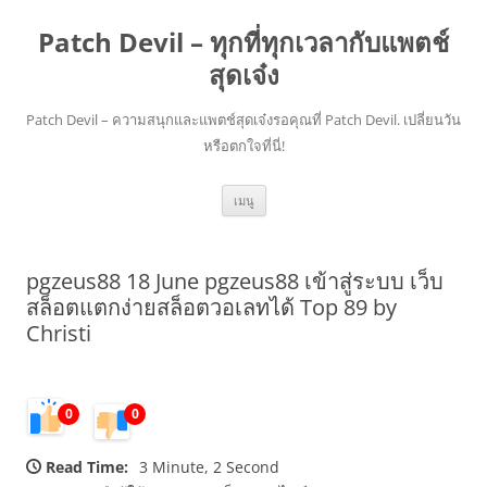
Patch Devil – ทุกที่ทุกเวลากับแพตช์
สุดเจ๋ง
Patch Devil – ความสนุกและแพตช์สุดเจ๋งรอคุณที่ Patch Devil. เปลี่ยนวัน
หรือตกใจที่นี่!
ข้าม
เมนู
ไป
ยัง
เนื้อหา
pgzeus88 18 June pgzeus88 เข้าสู่ระบบ เว็บ
สล็อตแตกง่ายสล็อตวอเลทได้ Top 89 by
Christi
0
0
Read Time:
3 Minute, 2 Second