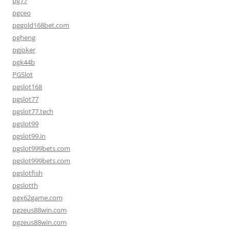
pg77
pgceo
pggold168bet.com
pgheng
pgjoker
pgk44b
PGSlot
pgslot168
pgslot77
pgslot77.tech
pgslot99
pgslot99.in
pgslot999bets.com
pgslot999bets.com
pgslotfish
pgslotth
pgx62game.com
pgzeus88win.com
pgzeus88win.com