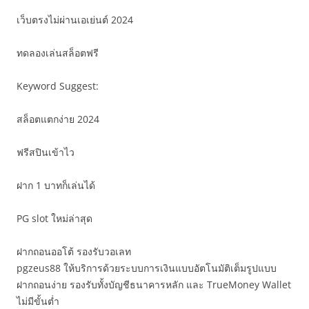
เว็บตรงไม่ผ่านเอเย่นต์ 2024
ทดลองเล่นสล็อตฟรี
Keyword Suggest:
สล็อตแตกง่าย 2024
ฟรีสปินเข้าไว
ฝาก 1 บาทก็เล่นได้
PG slot ใหม่ล่าสุด
ฝากถอนออโต้ รองรับวอเลท
pgzeus88 ให้บริการด้วยระบบการเงินแบบอัตโนมัติเต็มรูปแบบ
ฝากถอนง่าย รองรับทั้งบัญชีธนาคารหลัก และ TrueMoney Wallet
ไม่มีขั้นต่ำ