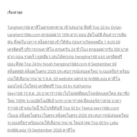
เรื่องล่าสุด
Tangtem168 คาสิโนครบทุกค่าย เข้าเล่นง่าย ฟีลดี Top 32 by Dylan
tangtem168e.com ทุกยอดฝาก 10% ฝาก-ถอน อัตโนมัติ คุ้มค่าการเดิม
พัน ที่สุดในวงการ สล็อต168 เข้าให้ทัน ก่อนรางวัลหลุดมือ 1 AUG 69
เครดิตฟรี บริการเกมคาสิโน ครบครัน 24 ชั่วโมง ทุกยอดฝากรับ 500 บาท
ฝาก-ถอน รวดเร็ว ยูสเดียว เล่นได้ทุกเกม hengjing168 แจก เครดิตฟรี
เยอะที่สุด Top 24 by Noah hengjing168d.com 8 September 69
สล็อต888 สล็อตเว็บตรง 2026 ประสบการณ์เล่นยุคใหม่ ระบบเสถียร พร้อม
เกมให้เลือกมากมาย 5 ส.ค. 69 website แตกง่าย Jin888.asia คาสิโน
ออนไลน์ เว็บใหญ่ เครดิตฟรี Top 43 by Katharina
Sexy168 15 ส.ค. 26 บาคาร่า168 เว็บไพ่สดที่ตอบโจทย์คนยุคใหม่ สมาชิก
ใหม่ 100% ระบบอัตโนมัติเจ้าแรก บาคาร่าสด ดีลเลอร์สาวสวย บาคา
ร่า168 เข้าเล่นวันนี้ รับโปรดีทันที Top 92 by Teena sexy168c.com
เว็บแม่ สล็อตเว็บตรง เว็บตรง สล็อตเว็บตรง 2026 ประสบการณ์เล่นยุคใหม่
ระบบเสถียร พร้อมเกมให้เลือกมากมาย ใหม่ล่าสุด Top 60 by Lelia
Jin888.asia 19 September 2026 คาสิโน