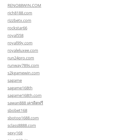
RENO88WIN.COM
rich8188.com
rizzbetx.com
rockstar66
royal558
royal99y.com
royaleluxee.com
run24pro.com
runway789s.com
s2kgamewin.com
sagame
sagame168th
sagame168th.com
sawan888 เครดิตฟรี
sbobet168
sbotop1688.com
sclass8888.com
sexy168