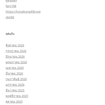
ดูหนังฟรี
faro168
https://hongkong456.me
slot66
คลังเก็บ
สิงหาคม 2026
กรกฎาคม 2026
มิถุนายน 2026
พฤษภาคม 2026
เมษายน 2026
มีนาคม 2026
กุมภาพันธ์ 2026
มกราคม 2026
ธันวาคม 2025
พฤศจิกายน 2025
ตุลาคม 2025