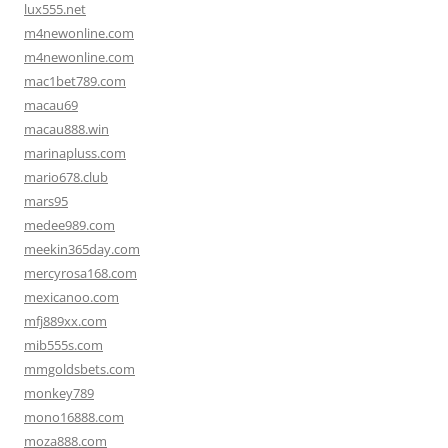
lux555.net
m4newonline.com
m4newonline.com
mac1bet789.com
macau69
macau888.win
marinapluss.com
mario678.club
mars95
medee989.com
meekin365day.com
mercyrosa168.com
mexicanoo.com
mfj889xx.com
mib555s.com
mmgoldsbets.com
monkey789
mono16888.com
moza888.com