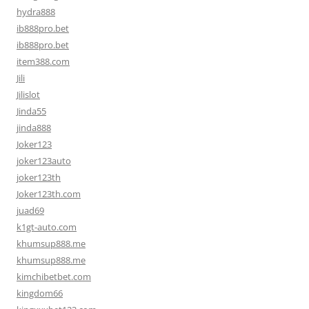
hydra888
ib888pro.bet
ib888pro.bet
item388.com
Jili
Jilislot
Jinda55
jinda888
Joker123
joker123auto
joker123th
Joker123th.com
juad69
k1gt-auto.com
khumsup888.me
khumsup888.me
kimchibetbet.com
kingdom66