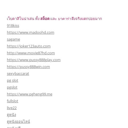
เว็บคาสิโนน่าเล่น ทั้ง
สล็อต
และ
บาคาร่า
ตึงจริงแตกบ่อยมาก
918kiss
https://www.madoohd.com
sagame
https://joker123auto.com
http://www.movie87hd.com
https://www.pussy888play.com
https://pussy888win.com
sexybaccarat
pg slot
pgslot
https://www.pgheng99.me
fullslot
live22
ดูหนัง
ดูหนังออนไลน์