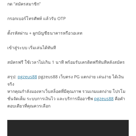
กด “สมัครสมาชิก”
กรอกเบอร์โทรศัพท์ แล้วรับ OTP
ตั้งรหัสผ่าน + ผูกบัญชีธนาคารหรือวอเลท
เข้าสู่ระบบ เริ่มเล่นได้ทันที
สมัครฟรี ใช้เวลาไม่เกิน 1 นาที พร้อมรับเครดิตฟรีทันทีหลังสมัคร
สรุป:
pgzeus88
pgzeus88 เว็บตรง PG แตกง่าย เล่นง่าย ได้เงิน
จริง
หากคุณกำลังมองหาเว็บสล็อตที่มีคุณภาพ รวมเกมแตกง่าย โปรโม
ชั่นจัดเต็ม ระบบการเงินไว และบริการมืออาชีพ
pgzeus88
คือคำ
ตอบเดียวที่คุณควรเลือก