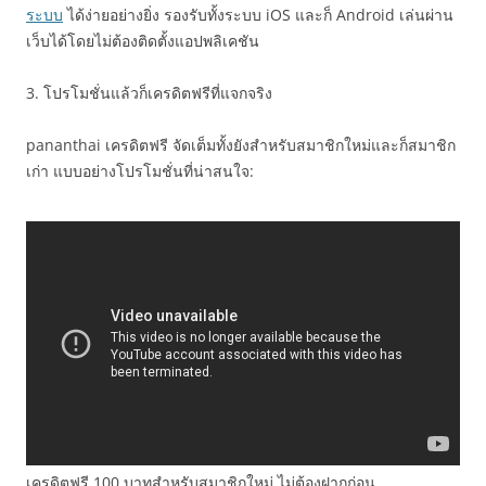
ระบบ
ได้ง่ายอย่างยิ่ง รองรับทั้งระบบ iOS และก็ Android เล่นผ่าน
เว็บได้โดยไม่ต้องติดตั้งแอปพลิเคชัน
3. โปรโมชั่นแล้วก็เครดิตฟรีที่แจกจริง
pananthai เครดิตฟรี จัดเต็มทั้งยังสำหรับสมาชิกใหม่และก็สมาชิก
เก่า แบบอย่างโปรโมชั่นที่น่าสนใจ:
เครดิตฟรี 100 บาทสำหรับสมาชิกใหม่ ไม่ต้องฝากก่อน