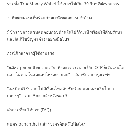
รวมทั้ง TrueMoney Wallet ใช้เวลาไม่เกิน 30 วินาทีต่อรายการ
3. ทีมซัพพอร์ตที่พร้อมช่วยเหลือตลอด 24 ชั่วโมง
มีข้าราชการแชทสดตอบกลับด้านในไม่กี่วินาที พร้อมให้คำปรึกษา
และก็แก้ไขปัญหาต่างๆอย่างมือโปร
กรณีศึกษาจากผู้ใช้งานจริง
“สมัคร pananthai ง่ายจริง เพียงแค่กรอกเบอร์กับ OTP ก็เริ่มเล่นได้
แล้ว ไม่ต้องโหลดแอปให้ยุ่งยากเลย” – สมาชิกจากกรุงเทพฯ
“เครดิตฟรีรับง่าย ไม่มีเงื่อนไขสลับซับซ้อน แถมถอนเงินไวมา
กมายๆ” – สมาชิกจากจังหวัดชลบุรี
คำถามที่พบได้บ่อย (FAQ)
สมัคร pananthai แล้วรับเครดิตฟรีได้ยังไง?