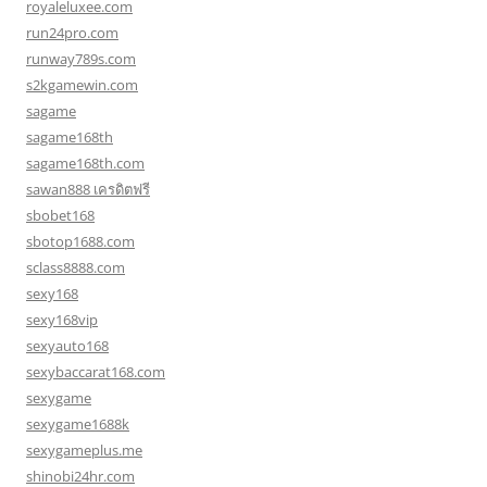
royaleluxee.com
run24pro.com
runway789s.com
s2kgamewin.com
sagame
sagame168th
sagame168th.com
sawan888 เครดิตฟรี
sbobet168
sbotop1688.com
sclass8888.com
sexy168
sexy168vip
sexyauto168
sexybaccarat168.com
sexygame
sexygame1688k
sexygameplus.me
shinobi24hr.com