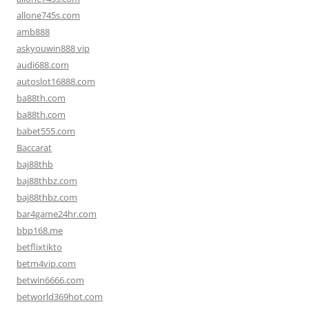
allone745s.com
amb888
askyouwin888 vip
audi688.com
autoslot16888.com
ba88th.com
ba88th.com
babet555.com
Baccarat
baj88thb
baj88thbz.com
baj88thbz.com
bar4game24hr.com
bbp168.me
betflixtikto
betm4vip.com
betwin6666.com
betworld369hot.com