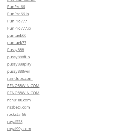
PunPro66
PunPro66.in
PunPro777
PunPro777.io
puntaek66
puntaek77
Pussy888
pussy888fun
pussy888play
pussy888win
ramclubx.com
RENO88WIN.COM
RENO88WIN.COM
rich8188.com
rizzbetx.com
rockstar66
royal558
royal99y.com