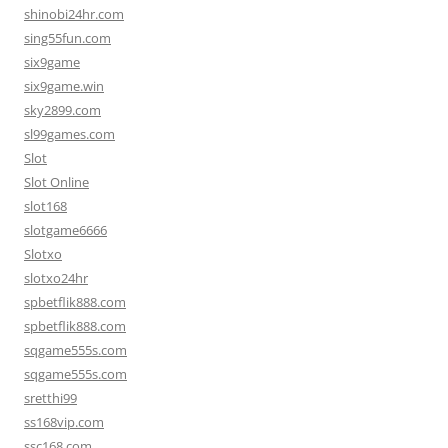
shinobi24hr.com
sing55fun.com
six9game
six9game.win
sky2899.com
sl99games.com
Slot
Slot Online
slot168
slotgame6666
Slotxo
slotxo24hr
spbetflik888.com
spbetflik888.com
sqgame555s.com
sqgame555s.com
sretthi99
ss168vip.com
ssc168.com