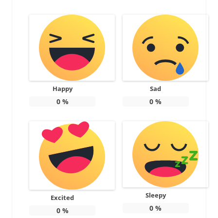
Happy
Sad
0
%
0
%
Sleepy
Excited
0
%
0
%