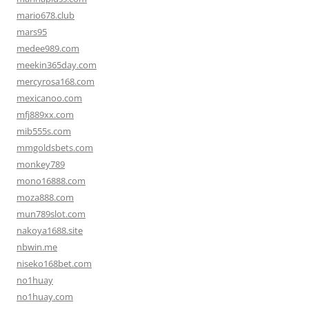
mario678.club
mars95
medee989.com
meekin365day.com
mercyrosa168.com
mexicanoo.com
mfj889xx.com
mib555s.com
mmgoldsbets.com
monkey789
mono16888.com
moza888.com
mun789slot.com
nakoya1688.site
nbwin.me
niseko168bet.com
no1huay
no1huay.com