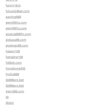
funny18.in
future24bet.com
gaojing888
gem99ths.com
gem99ths.com
goatza888fin.com
gobaza88.com
gowingo88.com
happy168
hengjing168
hi6bet.com
hongkong456
hydra888
ib888pro.bet
ib888pro.bet
item388.com
Jili
Jilislot