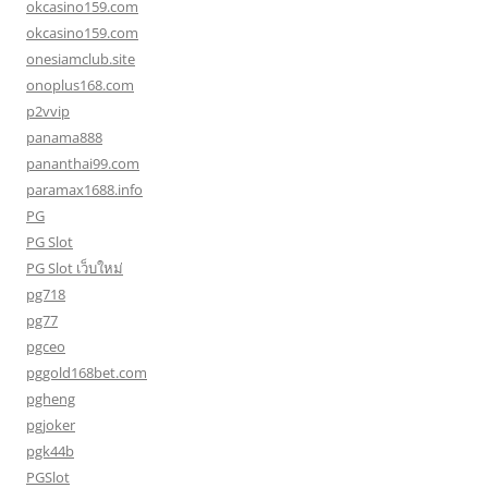
okcasino159.com
okcasino159.com
onesiamclub.site
onoplus168.com
p2vvip
panama888
pananthai99.com
paramax1688.info
PG
PG Slot
PG Slot เว็บใหม่
pg718
pg77
pgceo
pggold168bet.com
pgheng
pgjoker
pgk44b
PGSlot