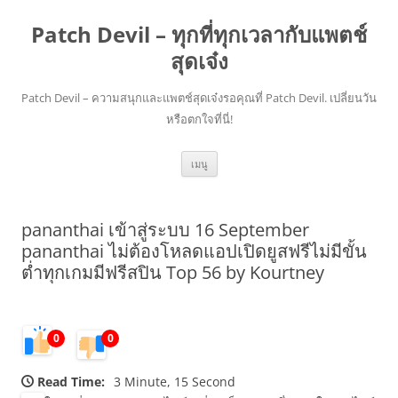
Patch Devil – ทุกที่ทุกเวลากับแพตช์
สุดเจ๋ง
Patch Devil – ความสนุกและแพตช์สุดเจ๋งรอคุณที่ Patch Devil. เปลี่ยนวัน
หรือตกใจที่นี่!
ข้าม
เมนู
ไป
ยัง
เนื้อหา
pananthai เข้าสู่ระบบ 16 September
pananthai ไม่ต้องโหลดแอปเปิดยูสฟรีไม่มีขั้น
ต่ำทุกเกมมีฟรีสปิน Top 56 by Kourtney
0
0
Read Time:
3 Minute, 15 Second