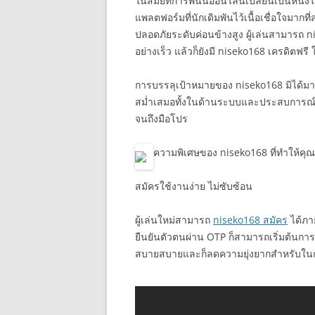
ในสมัยที่การพนันออนไลน์เปลี่ยนเป็นหนึ่ง
แพลตฟอร์มที่นักเดิมพันไว้เนื้อเชื่อใจมากท
ปลอดภัยระดับค่อนข้างสูง ผู้เล่นสามารถ n
อย่างเร็ว แล้วก็ยังมี niseko168 เครดิตฟรี ใ
การบรรลุเป้าหมายของ niseko168 มิได้มาด
สม่ำเสมอทั้งในด้านระบบและประสบการณ์ผู้ใช
จนถึงมือโปร
ความพิเศษของ niseko168 ที่ทำให้คุ
สมัครใช้งานง่าย ไม่ซับซ้อน
ผู้เล่นใหม่สามารถ
niseko168 สมัคร
ได้ภาย
ยืนยันตัวตนผ่าน OTP ก็สามารถเริ่มต้นกา
สบายสบายและก็ลดความยุ่งยากสำหรับในกา