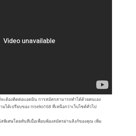
ที่จะต้องติดต่อแอดมิน การสมัครสามารถทำได้ด้วยตนเอง
ามได้เปรียบของ niseko168 ที่เหนือกว่าเว็บไซต์ทั่วไป
พิเศษโดยทันทีเมื่อเพื่อนพ้องสมัครผ่านลิงก์ของคุณ เพิ่ม