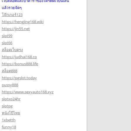
เว็บสล็อตและบาคาร่าของโครตดีเว็บนี้เล่น
แล้วรวยจัดๆ
โจ๊กเกอร์123
https://hengjing168.wiki
https://jin55.net
slot99
slot66
สล็อตเว็บตรง
https://judhai168.co
https://bonus888.life
สล็อต888
https://pgslot.today
pussy888
https://www.sexyauto168.xyz
slotxo24hr
slotpg
หนังโป๊ไทย
1xbetth
funny18