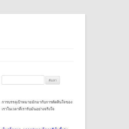
ค้นหา
สำหรับ:
การบรรลุเป้าหมายมักมากับการตัดสินใจของ
เราในเวลาที่เรารับมันอย่างจริงใจ