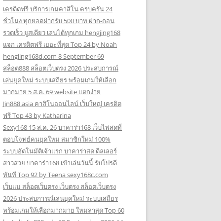
เครดิตฟรี บริการเกมคาสิโน ครบครัน 24
ชั่วโมง ทุกยอดฝากรับ 500 บาท ฝาก-ถอน
รวดเร็ว ยูสเดียว เล่นได้ทุกเกม hengjing168
แจก เครดิตฟรี เยอะที่สุด Top 24 by Noah
hengjing168d.com 8 September 69
สล็อต888 สล็อตเว็บตรง 2026 ประสบการณ์
เล่นยุคใหม่ ระบบเสถียร พร้อมเกมให้เลือก
มากมาย 5 ส.ค. 69 website แตกง่าย
Jin888.asia คาสิโนออนไลน์ เว็บใหญ่ เครดิต
ฟรี Top 43 by Katharina
Sexy168 15 ส.ค. 26 บาคาร่า168 เว็บไพ่สดที่
ตอบโจทย์คนยุคใหม่ สมาชิกใหม่ 100%
ระบบอัตโนมัติเจ้าแรก บาคาร่าสด ดีลเลอร์
สาวสวย บาคาร่า168 เข้าเล่นวันนี้ รับโปรดี
ทันที Top 92 by Teena sexy168c.com
เว็บแม่ สล็อตเว็บตรง เว็บตรง สล็อตเว็บตรง
2026 ประสบการณ์เล่นยุคใหม่ ระบบเสถียร
พร้อมเกมให้เลือกมากมาย ใหม่ล่าสุด Top 60