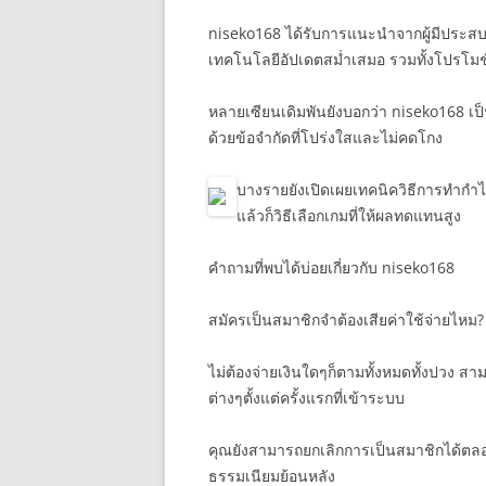
niseko168 ได้รับการแนะนำจากผู้มีประสบก
เทคโนโลยีอัปเดตสม่ำเสมอ รวมทั้งโปรโมชั่
หลายเซียนเดิมพันยังบอกว่า niseko168 เป
ด้วยข้อจำกัดที่โปร่งใสและไม่คดโกง
บางรายยังเปิดเผยเทคนิควิธีการทำกำ
แล้วก็วิธีเลือกเกมที่ให้ผลทดแทนสูง
คำถามที่พบได้บ่อยเกี่ยวกับ niseko168
สมัครเป็นสมาชิกจำต้องเสียค่าใช้จ่ายไหม?
ไม่ต้องจ่ายเงินใดๆก็ตามทั้งหมดทั้งปวง สา
ต่างๆตั้งแต่ครั้งแรกที่เข้าระบบ
คุณยังสามารถยกเลิกการเป็นสมาชิกได้ตลอด
ธรรมเนียมย้อนหลัง