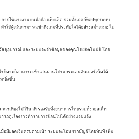
การใช้แรงงานบนมือถือ แท็บเล็ต รวมทั้งเดสก์ท็อปทุกระบบ
ำให้ผู้เล่นสามารถเข้าถึงเกมที่ประทับใจได้อย่างสม่ำเสมอ ไม่
กวัสดุอุปกรณ์ และระบบจะจำข้อมูลของคุณโดยอัตโนมัติ โดย
ไรก็ตามก็สามารถเข้าเล่นผ่านโปรแกรมเล่นอินเตอร์เน็ตได้
กยิ่งขึ้น
วลาเพียงไม่กี่วินาที รองรับทั้งธนาคารไทยรวมทั้งวอลเล็ท
ามารถดูเรื่องราวทำรายการย้อนไปได้อย่างแจ่มแจ้ง
เมื่อมียอดเงินครบตามเป้า ระบบจะโอนฝากบัญชีโดยทันที เพิ่ม