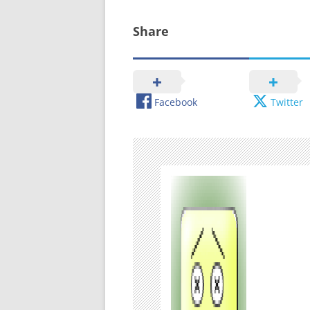
Share
Facebook
Twitter