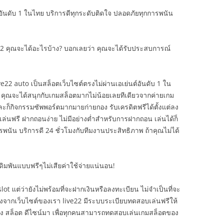
์อันดับ 1 ในไทย บริการดีทุกระดับติดใจ ปลอดภัยทุกการพนัน
ve22 คุณจะได้อะไรบ้าง? บอกเลยว่า คุณจะได้รับประสบการณ์
 live22 auto เป็นสล็อตเว็บไซต์ตรงไม่ผ่านเอเย่นต์อันดับ 1 ใน
คุณจะได้สนุกกับเกมสล็อตมากไม่น้อยเลยทีเดียวจากค่ายเกม
และก็กิจกรรมซัพพอร์ตมากมายก่ายกอง รับเครดิตฟรีได้ตั้งแต่ลง
่นฟรี ฝากถอนง่าย ไม่มีอย่างต่ำสำหรับการฝากถอน เล่นได้ก็
นัน บริการดี 24 ชั่วโมงกับทีมงานประสิทธิภาพ ถ้าคุณไม่ได้
มพันแบบฟรีๆไม่เสียค่าใช้จ่ายแน่นอน!
ot แต่ว่ายังไม่พร้อมที่จะฝากเงินหรือลงทะเบียน ไม่จำเป็นที่จะ
ื่องจากเว็บไซต์ของเรา live22 มีระบบระเบียบทดสอบเล่นฟรีให้
าง สล็อต ดีไซน์มา เพื่อทุกคนสามารถทดสอบเล่นเกมสล็อตของ