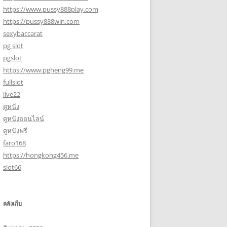
https://www.pussy888play.com
https://pussy888win.com
sexybaccarat
pg slot
pgslot
https://www.pgheng99.me
fullslot
live22
ดูหนัง
ดูหนังออนไลน์
ดูหนังฟรี
faro168
https://hongkong456.me
slot66
คลังเก็บ