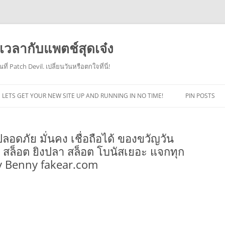
กเวลากับแพตช์สุดเจ๋ง
 Patch Devil. เปลี่ยนวันหรือตกใจที่นี่!
ข้าม
ไป
LETS GET YOUR NEW SITE UP AND RUNNING IN NO TIME!
PIN POSTS
ยัง
เนื้อหา
ลอดภัย มั่นคง เชื่อถือได้ ของขวัญวัน
่ำ สล็อต ยิงปลา สล็อต โบนัสเยอะ แจกทุก
by Benny fakear.com