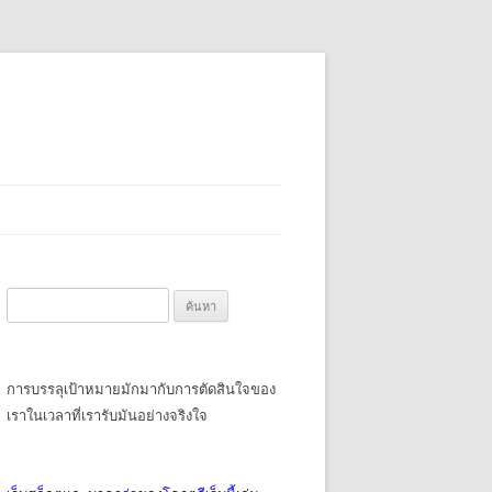
ค้นหา
สำหรับ:
การบรรลุเป้าหมายมักมากับการตัดสินใจของ
เราในเวลาที่เรารับมันอย่างจริงใจ