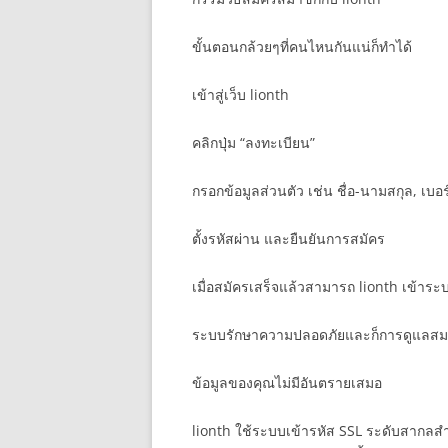
ขั้นตอนกล้วยๆที่คนไหนกันแน่ก็ทำได้
เข้าสู่เว็บ lionth
คลิกปุ่ม “ลงทะเบียน”
กรอกข้อมูลส่วนตัว เช่น ชื่อ-นามสกุล, เบ
ตั้งรหัสผ่าน และยืนยันการสมัคร
เมื่อสมัครเสร็จแล้วสามารถ lionth เข้าระบบ
ระบบรักษาความปลอดภัยและก็การดูแลสม
ข้อมูลของคุณไม่มีอันตรายเสมอ
lionth ใช้ระบบเข้ารหัส SSL ระดับสากลสำหร