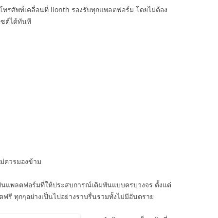
อโทรศัพท์เคลื่อนที่ lionth รองรับทุกแพลตฟอร์ม โดยไม่ต้อง
ซต์ได้ทันที
ณไม่ควรมองข้าม
เป็นแพลตฟอร์มที่ให้ประสบการณ์เดิมพันแบบครบวงจร ตั้งแต่
ฟรี ทุกๆอย่างเป็นไปอย่างราบรื่นรวมทั้งไม่มีอันตราย