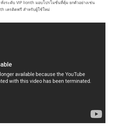
่งระดับ VIP lionth มอบโปรโมชั่นที่คุ้ม ยกตัวอย่างเช่น
 เครดิตฟรี สำหรับผู้ใช้ใหม่