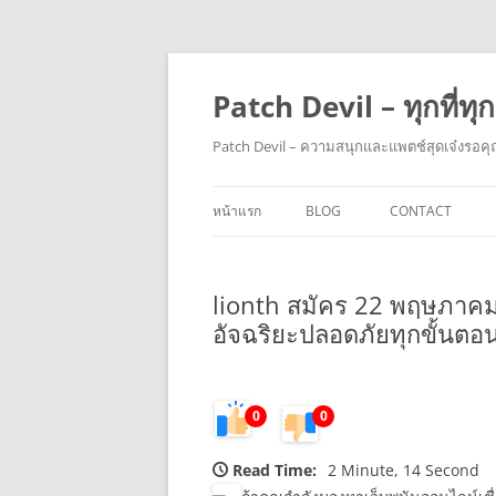
Patch Devil – ทุกที่ทุ
Patch Devil – ความสนุกและแพตช์สุดเจ๋งรอคุณที่
หน้าแรก
BLOG
CONTACT
lionth สมัคร 22 พฤษภาคม 
อัจฉริยะปลอดภัยทุกขั้นตอ
0
0
Read Time:
2 Minute, 14 Second