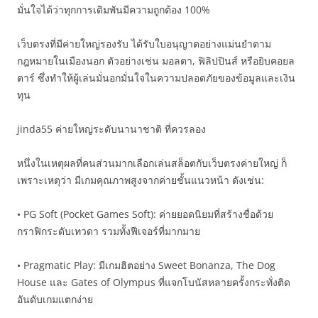
มั่นใจได้ว่าทุกการเดิมพันมีความถูกต้อง 100%
เว็บตรงที่มีค่ายใหญ่รองรับ ได้รับใบอนุญาตอย่างแม่นยำตาม
กฎหมายในเมืองนอก ตัวอย่างเช่น มอลตา, ฟิลิปปินส์ หรือยิบคอยล
ตาร์ ซึ่งทำให้ผู้เล่นมั่นอกมั่นใจในความปลอดภัยของข้อมูลและเงิน
ทุน
jinda55 ค่ายใหญ่ระดับนานาชาติ ที่ควรลอง
หนึ่งในเหตุผลที่คนส่วนมากเลือกเล่นสล็อตกับเว็บตรงค่ายใหญ่ ก็
เพราะเหตุว่า มีเกมคุณภาพสูงจากค่ายชั้นแนวหน้า ดังเช่น:
• PG Soft (Pocket Games Soft): ค่ายยอดนิยมที่สร้างชื่อด้วย
กราฟิกระดับเทวดา รวมทั้งฟีเจอร์ที่มากมาย
• Pragmatic Play: มีเกมฮิตอย่าง Sweet Bonanza, The Dog
House และ Gates of Olympus ที่แจกโบนัสหลายครั้งกระทั่งติด
อันดับเกมแตกง่าย