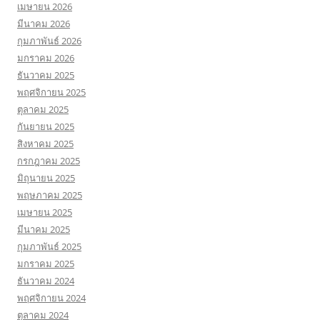
เมษายน 2026
มีนาคม 2026
กุมภาพันธ์ 2026
มกราคม 2026
ธันวาคม 2025
พฤศจิกายน 2025
ตุลาคม 2025
กันยายน 2025
สิงหาคม 2025
กรกฎาคม 2025
มิถุนายน 2025
พฤษภาคม 2025
เมษายน 2025
มีนาคม 2025
กุมภาพันธ์ 2025
มกราคม 2025
ธันวาคม 2024
พฤศจิกายน 2024
ตุลาคม 2024