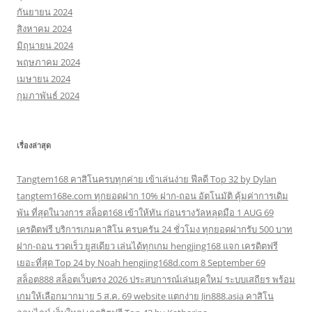
กันยายน 2024
สิงหาคม 2024
มิถุนายน 2024
พฤษภาคม 2024
เมษายน 2024
กุมภาพันธ์ 2024
เรื่องล่าสุด
Tangtem168 คาสิโนครบทุกค่าย เข้าเล่นง่าย ฟีลดี Top 32 by Dylan
tangtem168e.com ทุกยอดฝาก 10% ฝาก-ถอน อัตโนมัติ คุ้มค่าการเดิม
พัน ที่สุดในวงการ สล็อต168 เข้าให้ทัน ก่อนรางวัลหลุดมือ 1 AUG 69
เครดิตฟรี บริการเกมคาสิโน ครบครัน 24 ชั่วโมง ทุกยอดฝากรับ 500 บาท
ฝาก-ถอน รวดเร็ว ยูสเดียว เล่นได้ทุกเกม hengjing168 แจก เครดิตฟรี
เยอะที่สุด Top 24 by Noah hengjing168d.com 8 September 69
สล็อต888 สล็อตเว็บตรง 2026 ประสบการณ์เล่นยุคใหม่ ระบบเสถียร พร้อม
เกมให้เลือกมากมาย 5 ส.ค. 69 website แตกง่าย Jin888.asia คาสิโน