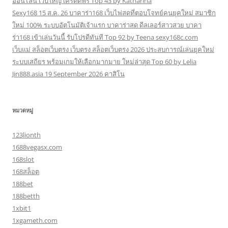
ออนไลน์ เว็บใหญ่ เครดิตฟรี Top 43 by Katharina
Sexy168 15 ส.ค. 26 บาคาร่า168 เว็บไพ่สดที่ตอบโจทย์คนยุคใหม่ สมาชิก
ใหม่ 100% ระบบอัตโนมัติเจ้าแรก บาคาร่าสด ดีลเลอร์สาวสวย บาคา
ร่า168 เข้าเล่นวันนี้ รับโปรดีทันที Top 92 by Teena sexy168c.com
เว็บแม่ สล็อตเว็บตรง เว็บตรง สล็อตเว็บตรง 2026 ประสบการณ์เล่นยุคใหม่
ระบบเสถียร พร้อมเกมให้เลือกมากมาย ใหม่ล่าสุด Top 60 by Lelia
Jin888.asia 19 September 2026 คาสิโน
หมวดหมู่
123lionth
1688vegasx.com
168slot
168สล็อต
188bet
188betth
1xbit1
1xgameth.com