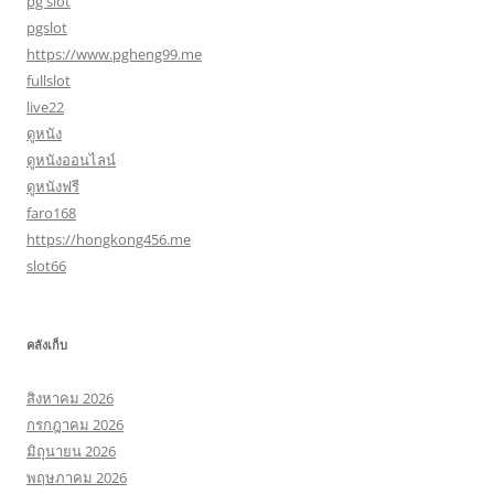
pg slot
pgslot
https://www.pgheng99.me
fullslot
live22
ดูหนัง
ดูหนังออนไลน์
ดูหนังฟรี
faro168
https://hongkong456.me
slot66
คลังเก็บ
สิงหาคม 2026
กรกฎาคม 2026
มิถุนายน 2026
พฤษภาคม 2026