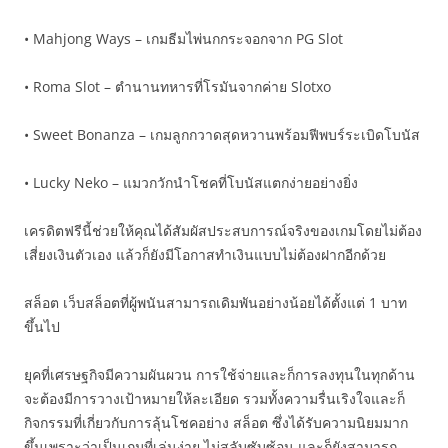
• Mahjong Ways – เกมธีมไพ่นกกระจอกจาก PG Slot
• Roma Slot – ตำนานทหารที่โรมันจากค่าย Slotxo
• Sweet Bonanza – เกมลูกกวาดสุดหวานพร้อมฟีพบร์ระเบิดโบนัส
• Lucky Neko – แมวกวักนำโชคที่โบนัสแตกง่ายอย่างยิ่ง
เครดิตฟรีนี้ช่วยให้คุณได้สัมผัสประสบการณ์จริงของเกมโดยไม่ต้อง
เสี่ยงเงินตัวเอง แล้วก็ยังมีโอกาสทำเงินแบบไม่ต้องฝากอีกด้วย
สล็อต เว็บสล็อตที่ผู้พนันสามารถเดิมพันอย่างน้อยได้ตั้งแต่ 1 บาท
ขึ้นไป
ยุคที่เศรษฐกิจมีความผันผวน การใช้จ่ายและก็การลงทุนในทุกด้าน
จะต้องมีการวางเป้าหมายให้ละเอียด รวมทั้งความรื่นเริงใจและก็
กิจกรรมที่เกี่ยวกับการลุ้นโชคอย่าง สล็อต ซึ่งได้รับความนิยมมาก
ขึ้นเพราะว่าเป็นเกมที่เล่นง่าย ไม่สลับซับซ้อน และก็ยังสามารถ