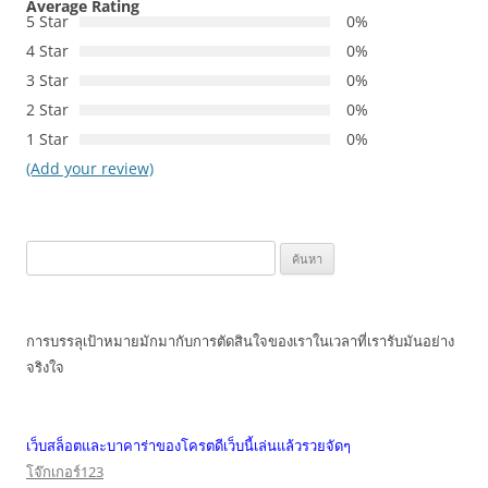
Average Rating
5 Star
0%
4 Star
0%
3 Star
0%
2 Star
0%
1 Star
0%
(Add your review)
ค้นหา
สำหรับ:
การบรรลุเป้าหมายมักมากับการตัดสินใจของเราในเวลาที่เรารับมันอย่าง
จริงใจ
เว็บสล็อตและบาคาร่าของโครตดีเว็บนี้เล่นแล้วรวยจัดๆ
โจ๊กเกอร์123