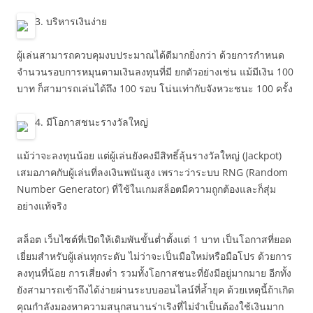
3.
บริหารเงินง่าย
ผู้เล่นสามารถควบคุมงบประมาณได้ดีมากยิ่งกว่า ด้วยการกำหนด
จำนวนรอบการหมุนตามเงินลงทุนที่มี ยกตัวอย่างเช่น แม้มีเงิน 100
บาท ก็สามารถเล่นได้ถึง 100 รอบ โน่นเท่ากับจังหวะชนะ 100 ครั้ง
4.
มีโอกาสชนะรางวัลใหญ่
แม้ว่าจะลงทุนน้อย แต่ผู้เล่นยังคงมีสิทธิ์ลุ้นรางวัลใหญ่ (Jackpot)
เสมอภาคกับผู้เล่นที่ลงเงินพนันสูง เพราะว่าระบบ RNG (Random
Number Generator) ที่ใช้ในเกมสล็อตมีความถูกต้องและก็สุ่ม
อย่างแท้จริง
สล็อต เว็บไซต์ที่เปิดให้เดิมพันขั้นต่ำตั้งแต่ 1 บาท เป็นโอกาสที่ยอด
เยี่ยมสำหรับผู้เล่นทุกระดับ ไม่ว่าจะเป็นมือใหม่หรือมือโปร ด้วยการ
ลงทุนที่น้อย การเสี่ยงต่ำ รวมทั้งโอกาสชนะที่ยังมีอยู่มากมาย อีกทั้ง
ยังสามารถเข้าถึงได้ง่ายผ่านระบบออนไลน์ที่ล้ำยุค ด้วยเหตุนี้ถ้าเกิด
คุณกำลังมองหาความสนุกสนานร่าเริงที่ไม่จำเป็นต้องใช้เงินมาก