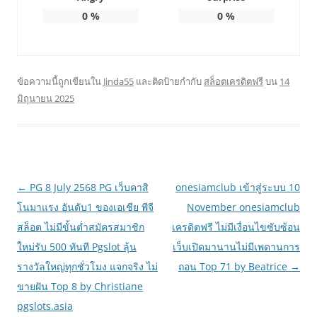
0
%
0
%
ข้อความนี้ถูกเขียนใน
Jinda55
และติดป้ายกำกับ
สล็อตเครดิตฟรี
บน
14
มิถุนายน 2025
เมนู
←
PG 8 July 2568 PG เว็บคาสิ
onesiamclub เข้าสู่ระบบ 10
นำทาง
โนมาแรง อันดับ1 ของเอเชีย พีจี
November onesiamclub
เรื่อง
สล็อต ไม่มีขั้นต่ำสมัครสมาชิก
เครดิตฟรี ไม่มีเงื่อนไขซับซ้อน
ใหม่รับ 500 ทันที Pgslot ลุ้น
เว็บเปิดมานานไม่มีเพดานการ
รางวัลใหญ่ทุกชั่วโมง แจกจริง ไม่
ถอน Top 71 by Beatrice
→
ขายฝัน Top 8 by Christiane
pgslots.asia