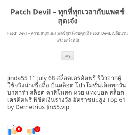
Patch Devil – ทุกที่ทุกเวลากับแพตช์
สุดเจ๋ง
Patch Devil – ความสนุกและแพตช์สุดเจ๋งรอคุณที่ Patch Devil. เปลี่ยนวัน
หรือตกใจที่นี่!
ข้าม
เมนู
ไป
ยัง
เนื้อหา
Jinda55 11 July 68 สล็อตเครดิตฟรี รีวิวจากผู้
ใช้จริงน่าเชื่อถือ ปั่นสล็อต โปรโมชั่นเด็ดทุกวัน
บาคาร่า สล็อต คาสิโนสด หวย แทงบอล สล็อต
เครดิตฟรี พิชิตเงินรางวัล อัตราชนะสูง Top 61
by Demetrius Jin55.vip
0
0