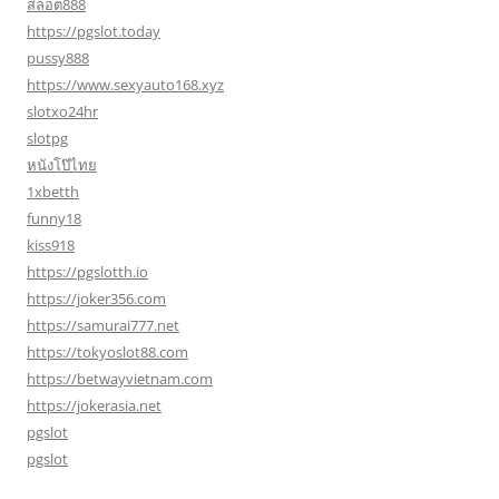
สล็อต888
https://pgslot.today
pussy888
https://www.sexyauto168.xyz
slotxo24hr
slotpg
หนังโป๊ไทย
1xbetth
funny18
kiss918
https://pgslotth.io
https://joker356.com
https://samurai777.net
https://tokyoslot88.com
https://betwayvietnam.com
https://jokerasia.net
pgslot
pgslot