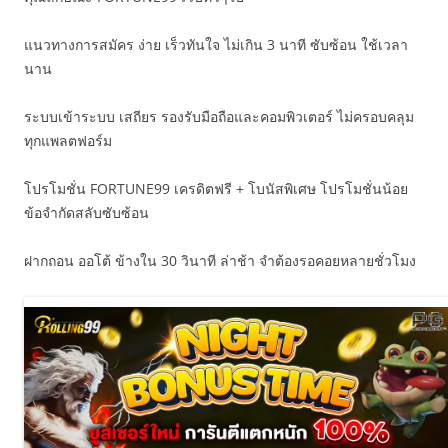
แนวทางการสมัคร ง่าย เร็วทันใจ ไม่เกิน 3 นาที ซับซ้อน ใช้เวลา
นาน
ระบบเข้าระบบ เสถียร รองรับมือถือและคอมพิวเตอร์ ไม่ครอบคลุม
ทุกแพลตฟอร์ม
โปรโมชั่น FORTUNE99 เครดิตฟรี + โบนัสพิเศษ โปรโมชั่นน้อย
ข้อจำกัดสลับซับซ้อน
ฝากถอน ออโต้ ข้างใน 30 วินาที ล่าช้า จำต้องรอคอยหลายชั่วโมง