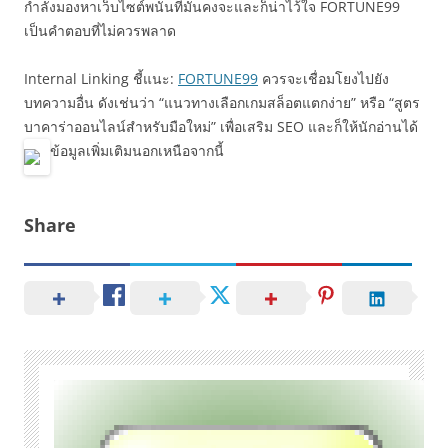
กำลังมองหาเว็บไซต์พนันที่มั่นคงจะและก็น่าไว้ใจ FORTUNE99
เป็นคำตอบที่ไม่ควรพลาด
Internal Linking ชี้แนะ:
FORTUNE99
ควรจะเชื่อมโยงไปยัง
บทความอื่น ดังเช่นว่า “แนวทางเลือกเกมสล็อตแตกง่าย” หรือ “สูตร
บาคาร่าออนไลน์สำหรับมือใหม่” เพื่อเสริม SEO และก็ให้นักอ่านได้
ข้อมูลเพิ่มเติมนอกเหนือจากนี้
Share