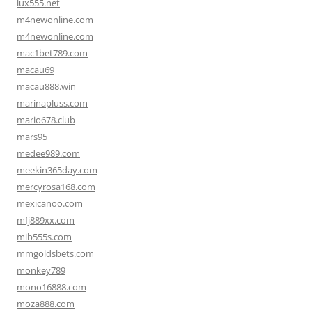
lux555.net
m4newonline.com
m4newonline.com
mac1bet789.com
macau69
macau888.win
marinapluss.com
mario678.club
mars95
medee989.com
meekin365day.com
mercyrosa168.com
mexicanoo.com
mfj889xx.com
mib555s.com
mmgoldsbets.com
monkey789
mono16888.com
moza888.com