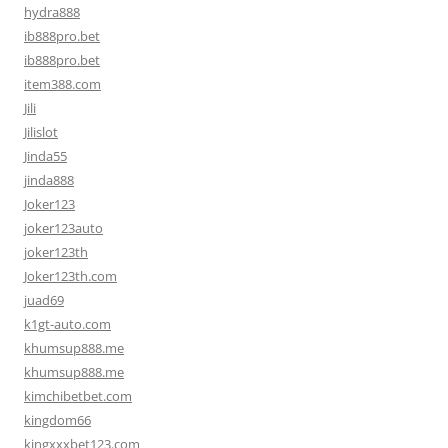
hydra888
ib888pro.bet
ib888pro.bet
item388.com
Jili
Jilislot
Jinda55
jinda888
Joker123
joker123auto
joker123th
Joker123th.com
juad69
k1gt-auto.com
khumsup888.me
khumsup888.me
kimchibetbet.com
kingdom66
kingxxxbet123.com