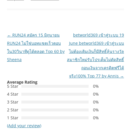
เมนู
←
RUN24 สมัคร 15 มิถุนายน
betworld369 เข้าสู่ระบบ 19
นำทาง
RUN24 ไม่ใช่บอทแชตเร็วตอบ
June betworld369 เข้าสู่ระบบ
เรื่อง
ใน30วินาทีดูได้ตลอด Top 60 by
ไม่ต้องเติมเงินก็มีสิทธิ์ลุ้นรางวัล
Sheena
สมาชิกใหม่รับโปรเต็มไม่ตัดสิทธิ์
ถอนเงินจากเครดิตฟรีได้
จริง100% Top 77 by Annis
→
Average Rating
5 Star
0%
4 Star
0%
3 Star
0%
2 Star
0%
1 Star
0%
(Add your review)