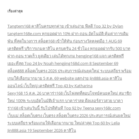
เรื่องล่าสุด
Tangtem168 คาสิโนครบทุกค่าย เข้าเล่นง่าย ฟีลดี Top 32 by Dylan
tangtem168e.com ทุกยอดฝาก 10% ฝาก-ถอน อัตโนมัติ คุ้มค่าการเดิม
พัน ที่สุดในวงการ สล็อต168 เข้าให้ทัน ก่อนรางวัลหลุดมือ 1 AUG 69
เครดิตฟรี บริการเกมคาสิโน ครบครัน 24 ชั่วโมง ทุกยอดฝากรับ 500 บาท
ฝาก-ถอน รวดเร็ว ยูสเดียว เล่นได้ทุกเกม hengjing168 แจก เครดิตฟรี
เยอะที่สุด Top 24 by Noah hengjing168d.com 8 September 69
สล็อต888 สล็อตเว็บตรง 2026 ประสบการณ์เล่นยุคใหม่ ระบบเสถียร พร้อม
เกมให้เลือกมากมาย 5 ส.ค. 69 website แตกง่าย Jin888.asia คาสิโน
ออนไลน์ เว็บใหญ่ เครดิตฟรี Top 43 by Katharina
Sexy168 15 ส.ค. 26 บาคาร่า168 เว็บไพ่สดที่ตอบโจทย์คนยุคใหม่ สมาชิก
ใหม่ 100% ระบบอัตโนมัติเจ้าแรก บาคาร่าสด ดีลเลอร์สาวสวย บาคา
ร่า168 เข้าเล่นวันนี้ รับโปรดีทันที Top 92 by Teena sexy168c.com
เว็บแม่ สล็อตเว็บตรง เว็บตรง สล็อตเว็บตรง 2026 ประสบการณ์เล่นยุคใหม่
ระบบเสถียร พร้อมเกมให้เลือกมากมาย ใหม่ล่าสุด Top 60 by Lelia
Jin888.asia 19 September 2026 คาสิโน