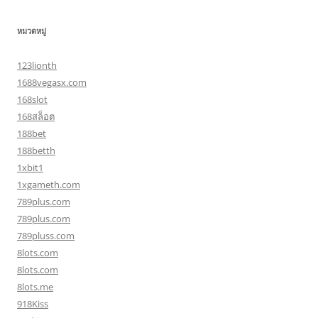
หมวดหมู่
123lionth
1688vegasx.com
168slot
168สล็อต
188bet
188betth
1xbit1
1xgameth.com
789plus.com
789plus.com
789pluss.com
8lots.com
8lots.com
8lots.me
918Kiss