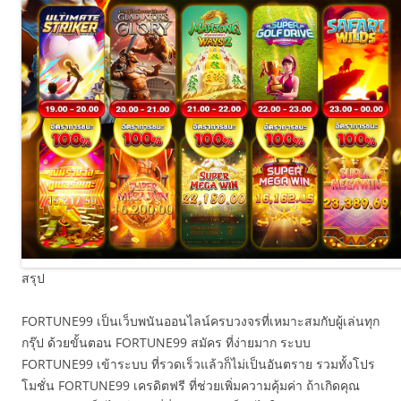
สรุป
FORTUNE99 เป็นเว็บพนันออนไลน์ครบวงจรที่เหมาะสมกับผู้เล่นทุก
กรุ๊ป ด้วยขั้นตอน FORTUNE99 สมัคร ที่ง่ายมาก ระบบ
FORTUNE99 เข้าระบบ ที่รวดเร็วแล้วก็ไม่เป็นอันตราย รวมทั้งโปร
โมชั่น FORTUNE99 เครดิตฟรี ที่ช่วยเพิ่มความคุ้มค่า ถ้าเกิดคุณ