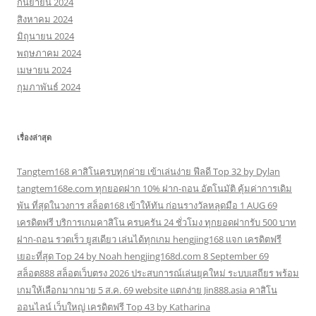
กันยายน 2024
สิงหาคม 2024
มิถุนายน 2024
พฤษภาคม 2024
เมษายน 2024
กุมภาพันธ์ 2024
เรื่องล่าสุด
Tangtem168 คาสิโนครบทุกค่าย เข้าเล่นง่าย ฟีลดี Top 32 by Dylan
tangtem168e.com ทุกยอดฝาก 10% ฝาก-ถอน อัตโนมัติ คุ้มค่าการเดิม
พัน ที่สุดในวงการ สล็อต168 เข้าให้ทัน ก่อนรางวัลหลุดมือ 1 AUG 69
เครดิตฟรี บริการเกมคาสิโน ครบครัน 24 ชั่วโมง ทุกยอดฝากรับ 500 บาท
ฝาก-ถอน รวดเร็ว ยูสเดียว เล่นได้ทุกเกม hengjing168 แจก เครดิตฟรี
เยอะที่สุด Top 24 by Noah hengjing168d.com 8 September 69
สล็อต888 สล็อตเว็บตรง 2026 ประสบการณ์เล่นยุคใหม่ ระบบเสถียร พร้อม
เกมให้เลือกมากมาย 5 ส.ค. 69 website แตกง่าย Jin888.asia คาสิโน
ออนไลน์ เว็บใหญ่ เครดิตฟรี Top 43 by Katharina