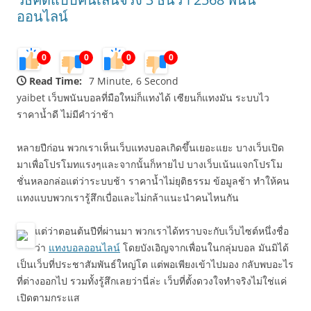
ออนไลน์
0
0
0
0
Read Time:
7 Minute, 6 Second
yaibet เว็บพนันบอลที่มือใหม่ก็แทงได้ เซียนก็แทงมัน ระบบไว
ราคาน้ำดี ไม่มีคำว่าช้า
หลายปีก่อน พวกเราเห็นเว็บแทงบอลเกิดขึ้นเยอะแยะ บางเว็บเปิด
มาเพื่อโปรโมทแรงๆและจากนั้นก็หายไป บางเว็บเน้นแจกโปรโม
ชั่นหลอกล่อแต่ว่าระบบช้า ราคาน้ำไม่ยุติธรรม ข้อมูลช้า ทำให้คน
แทงแบบพวกเรารู้สึกเบื่อและไม่กล้าแนะนำคนไหนกัน
แต่ว่าตอนต้นปีที่ผ่านมา พวกเราได้ทราบจะกับเว็บไซต์หนึ่งชื่อ
ว่า
แทงบอลออนไลน์
โดยบังเอิญจากเพื่อนในกลุ่มบอล มันมิได้
เป็นเว็บที่ประชาสัมพันธ์ใหญ่โต แต่พอเพียงเข้าไปมอง กลับพบอะไร
ที่ต่างออกไป รวมทั้งรู้สึกเลยว่านี่ล่ะ เว็บที่ตั้งดวงใจทำจริงไม่ใช่แค่
เปิดตามกระแส