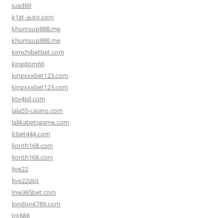
juad69
k1gt-auto.com
khumsup888.me
khumsup888.me
kimchibetbet.com
kingdom66
kingxxxbet123.com
kingxxxbet123.com
ktv4sd.com
lala55-casino.com
lalikabetsgame.com
lcbet444.com
lionth168.com
lionth168.com
live22
live22slot
lnw365bet.com
london6789.com
lot888