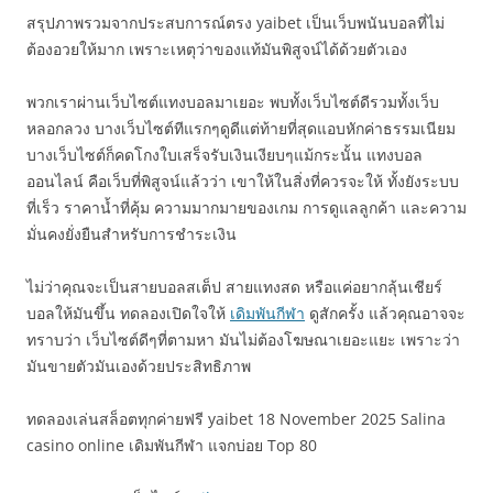
สรุปภาพรวมจากประสบการณ์ตรง yaibet เป็นเว็บพนันบอลที่ไม่
ต้องอวยให้มาก เพราะเหตุว่าของแท้มันพิสูจน์ได้ด้วยตัวเอง
พวกเราผ่านเว็บไซต์แทงบอลมาเยอะ พบทั้งเว็บไซต์ดีรวมทั้งเว็บ
หลอกลวง บางเว็บไซต์ทีแรกๆดูดีแต่ท้ายที่สุดแอบหักค่าธรรมเนียม
บางเว็บไซต์ก็คดโกงใบเสร็จรับเงินเงียบๆแม้กระนั้น แทงบอล
ออนไลน์ คือเว็บที่พิสูจน์แล้วว่า เขาให้ในสิ่งที่ควรจะให้ ทั้งยังระบบ
ที่เร็ว ราคาน้ำที่คุ้ม ความมากมายของเกม การดูแลลูกค้า และความ
มั่นคงยั่งยืนสำหรับการชำระเงิน
ไม่ว่าคุณจะเป็นสายบอลสเต็ป สายแทงสด หรือแค่อยากลุ้นเชียร์
บอลให้มันขึ้น ทดลองเปิดใจให้
เดิมพันกีฬา
ดูสักครั้ง แล้วคุณอาจจะ
ทราบว่า เว็บไซต์ดีๆที่ตามหา มันไม่ต้องโฆษณาเยอะแยะ เพราะว่า
มันขายตัวมันเองด้วยประสิทธิภาพ
ทดลองเล่นสล็อตทุกค่ายฟรี yaibet 18 November 2025 Salina
casino online เดิมพันกีฬา แจกบ่อย Top 80