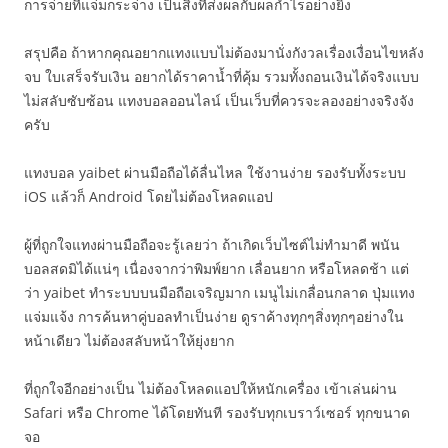
การจ่ายที่แจ่มกระจ่าง เป็นสิ่งที่ส่งผลกับผลกำไรอย่างยิ่ง
สรุปคือ ถ้าหากคุณอยากแทงแบบไม่ต้องมานั่งกังวลเรื่องเงื่อนไขหลัง
จบ ใบเสร็จรับเงิน อยากได้ราคาน้ำที่คุ้ม รวมทั้งถอนเงินได้จริงแบบ
ไม่สลับซับซ้อน แทงบอลออนไลน์ เป็นเว็บที่ควรจะลองอย่างจริงจัง
ครับ
แทงบอล yaibet ผ่านมือถือได้ลื่นไหล ใช้งานง่าย รองรับทั้งระบบ
iOS แล้วก็ Android โดยไม่ต้องโหลดแอป
ผู้ที่ถูกใจแทงผ่านมือถือจะรู้เลยว่า ถ้าเกิดเว็บไซต์ไม่ทำมาดี พนัน
บอลสดมิได้แน่ๆ เนื่องจากว่าพิมพ์ยาก เลื่อนยาก หรือโหลดช้า แต่
ว่า yaibet ทำระบบบนมือถือเจริญมาก เมนูไม่เกลื่อนกลาด ปุ่มแทง
แจ่มแจ้ง การค้นหาคู่บอลทำเป็นง่าย ดูราค้างทุกๆสิ่งทุกๆอย่างใน
หน้าเดียว ไม่ต้องสลับหน้าให้ยุ่งยาก
ที่ถูกใจอีกอย่างเป็น ไม่ต้องโหลดแอปให้หนักเครื่อง เข้าเล่นผ่าน
Safari หรือ Chrome ได้โดยทันที รองรับทุกเบราว์เซอร์ ทุกขนาด
จอ