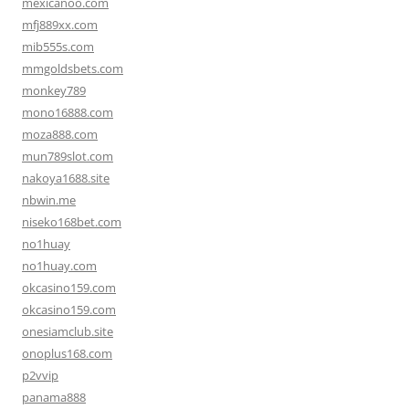
mexicanoo.com
mfj889xx.com
mib555s.com
mmgoldsbets.com
monkey789
mono16888.com
moza888.com
mun789slot.com
nakoya1688.site
nbwin.me
niseko168bet.com
no1huay
no1huay.com
okcasino159.com
okcasino159.com
onesiamclub.site
onoplus168.com
p2vvip
panama888