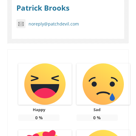
Patrick Brooks
noreply@patchdevil.com
Happy
Sad
0
%
0
%