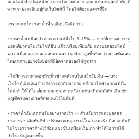
ออนไลน์ ทำเป็นเหนือกว่าเว็บไทยโดยมาก และก็เป็นเหตุผลสำคัญที่
พวกเรายังคงยืนอยู่กับเว็บไซต์นี้ โดยไม่ต้องมองหาที่อื่น
เพราะเหตุใดราคาน้ำที่ yaibet ถึงคุ้มกว่า
• ราคาน้ำเหนือกว่าค่ายเอเย่นต์ทั่วไป 5–15% — จากที่เราเคยวางคู่
บอลเดียวกันในเว็บไซต์อื่น แล้วเปรียบเทียบกับ แทงบอลออนไลน์
พบว่าเมื่อบอลจบ ผลตอบแทนจาก yaibet สูงขึ้นยิ่งกว่าอย่างชัดเจน
โดยเฉพาะอย่างยิ่งบอลที่มีอัตราต่อรองไม่สูงมาก
• ไม่มีการหักค่าคอมมิชชั่นข้างหลังจบใบเสร็จรับเงิน — บาง
เว็บไซต์เมื่อเงินเข้าจริงอาจถูกตัดค่าคอม หรือนำไปคำนวณเทิร์น
ใหม่ ทำให้ได้ไม่เต็มตามความคาดหวัง แต่กับ เดิมพันกีฬา เงินเข้า
บัญชีครบตามเรตที่กดแทงไว้ในทันที
• ราคาน้ำอัปเดตคู่ปรับอย่างรวดเร็ว — สำหรับการแทงบอลสด
ราคาของ เดิมพันกีฬา ปรับตามเหตุการณ์ในสนามจริงเกือบจะทันที
ไม่ใช่เอาราคาค้างไว้ก่อนแข่งขันเหมือนเว็บเก่า ทำให้โอกาสได้
กำไรจริงสูงมากขึ้น