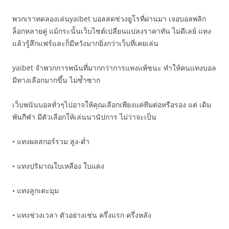
พวกเราทดลองเล่นyaibet บอลสดช่วงยูโรที่ผ่านมา เจอบอลพลิก
ล็อกหลายคู่ แม้กระนั้นเว็บไซต์เปลี่ยนแปลงราคาทัน ไม่ดีเลย์ แทง
แล้วรู้สึกแฟร์และก็มีหวังมากยิ่งกว่าเว็บที่เคยเล่น
yaibet จำพวกการพนันที่มากกว่าการแทงแพ้ชนะ ทำให้คนแทงบอล
มีทางเลือกมากขึ้น ไม่ซ้ำซาก
เว็บพนันบอลทั่วๆไปอาจให้คุณเลือกเพียงแค่ทีมต่อหรือรอง แต่ เดิม
พันกีฬา มีตัวเลือกให้เล่นนานัปการ ไม่ว่าจะเป็น
• แทงผลสกอร์รวม สูง-ต่ำ
• แทงปริมาณใบเหลือง ใบแดง
• แทงลูกเตะมุม
• แทงช่วงเวลา ตัวอย่างเช่น ครึ่งแรก ครึ่งหลัง