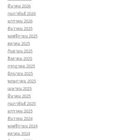
มีนาคม 2026
กุมภาพันธ์ 2026
มกราคม 2026
ธันวาคม 2025
พฤศจิกายน 2025
ตุลาคม 2025
กันยายน 2025
สิงหาคม 2025
กรกฎาคม 2025
มิถุนายน 2025
พฤษภาคม 2025
เมษายน 2025
มีนาคม 2025
กุมภาพันธ์ 2025
มกราคม 2025
ธันวาคม 2024
พฤศจิกายน 2024
ตุลาคม 2024