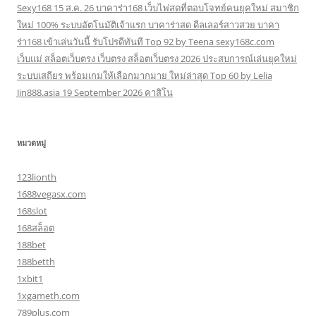
Sexy168 15 ส.ค. 26 บาคาร่า168 เว็บไพ่สดที่ตอบโจทย์คนยุคใหม่ สมาชิก
ใหม่ 100% ระบบอัตโนมัติเจ้าแรก บาคาร่าสด ดีลเลอร์สาวสวย บาคา
ร่า168 เข้าเล่นวันนี้ รับโปรดีทันที Top 92 by Teena sexy168c.com
เว็บแม่ สล็อตเว็บตรง เว็บตรง สล็อตเว็บตรง 2026 ประสบการณ์เล่นยุคใหม่
ระบบเสถียร พร้อมเกมให้เลือกมากมาย ใหม่ล่าสุด Top 60 by Lelia
Jin888.asia 19 September 2026 คาสิโน
หมวดหมู่
123lionth
1688vegasx.com
168slot
168สล็อต
188bet
188betth
1xbit1
1xgameth.com
789plus.com