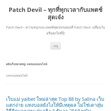
Patch Devil – ทุกที่ทุกเวลากับแพตช์
สุดเจ๋ง
Patch Devil – ความสนุกและแพตช์สุดเจ๋งรอคุณที่ Patch Devil. เปลี่ยนวัน
หรือตกใจที่นี่!
ข้าม
เมนู
ไป
ยัง
เนื้อหา
คลังเก็บหมวดหมู่:
แทงบอลออนไลน์
แทงบอลออนไลน์
เว็บแม่ yaibet ใหม่ล่าสุด Top 88 by Salina เว็บ
แตกง่าย แทงบอลยังไงให้มีเหตุผล ไม่ใช่เดาสุ่ม
วิธีคิดแบบคนเล่นจริง 3 ธันวา 2568 พนัน