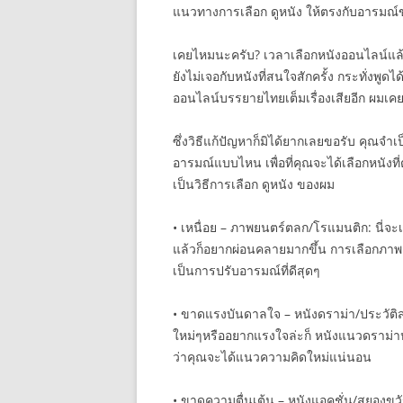
แนวทางการเลือก ดูหนัง ให้ตรงกับอารมณ์ข
เคยไหมนะครับ? เวลาเลือกหนังออนไลน์แล้ว
ยังไม่เจอกับหนังที่สนใจสักครั้ง กระทั่งพูด
ออนไลน์บรรยายไทยเต็มเรื่องเสียอีก ผมเคยเ
ซึ่งวิธีแก้ปัญหาก็มิได้ยากเลยขอรับ คุณจำเ
อารมณ์แบบไหน เพื่อที่คุณจะได้เลือกหนังที่
เป็นวิธีการเลือก ดูหนัง ของผม
• เหนื่อย – ภาพยนตร์ตลก/โรแมนติก: นี่จะเป
แล้วก็อยากผ่อนคลายมากขึ้น การเลือกภา
เป็นการปรับอารมณ์ที่ดีสุดๆ
• ขาดแรงบันดาลใจ – หนังดราม่า/ประวัติส่
ใหม่ๆหรืออยากแรงใจล่ะก็ หนังแนวดราม่าหรื
ว่าคุณจะได้แนวความคิดใหม่แน่นอน
• ขาดความตื่นเต้น – หนังแอคชั่น/สยองขวั