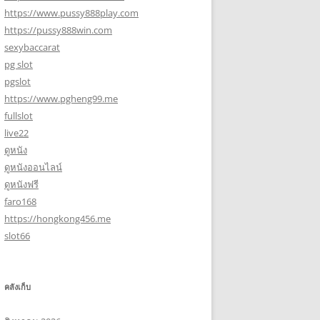
https://www.pussy888play.com
https://pussy888win.com
sexybaccarat
pg slot
pgslot
https://www.pgheng99.me
fullslot
live22
ดูหนัง
ดูหนังออนไลน์
ดูหนังฟรี
faro168
https://hongkong456.me
slot66
คลังเก็บ