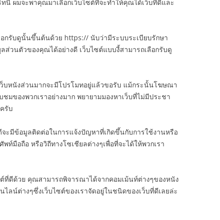
นี้ ผมจะพาคุณมาเลือกเว็บไซต์ที่จะทำให้คุณได้เว็บที่ดีและ
ือกรับดูนั้นขึ้นต้นด้วย https:// นับว่ามีระบบระเบียบรักษา
ลส่วนตัวของคุณได้อย่างดี เว็บไซต์แบบงี้สามารถเลือกรับดู
ว็บหนังส่วนมากจะมีโปรโมทอยู่แล้วขอรับ แม้กระนั้นโฆษณา
บชมของพวกเราอย่างมาก พยายามมองหาเว็บที่ไม่มีประชา
ครับ
่ดีจะมีข้อมูลติดต่อในการแจ้งปัญหาที่เกิดขึ้นกับการใช้งานหรือ
ัพท์มือถือ หรือวิถีทางโซเชียลต่างๆเพื่อที่จะได้ให้พวกเรา
เว็บไซต์ที่ดีด้วย คุณสามารถพิจารณาได้จากคอมเม้นท์ต่างๆของหนัง
นไลน์ต่างๆซึ่งเว็บไซต์ของเราจัดอยู่ในชนิดของเว็บที่ดีเลยล่ะ