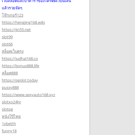
เว็บสล็อตและบาคาร่าของโครตดีเว็บนี้เล่น
แล้วรวยจัดๆ
โจ๊กเกอร์123
https://hengjing168.wiki
https://jin55.net
slot99
slot66
สล็อตเว็บตรง
https://judhai168.co
https://bonus888.life
สล็อต888
https://pgslot.today
pussy888
https://www.sexyauto168.xyz
slotxo24hr
slotpg
หนังโป๊ไทย
1xbetth
funny18