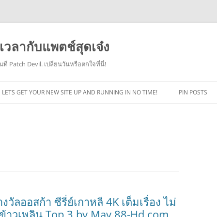
กเวลากับแพตช์สุดเจ๋ง
 Patch Devil. เปลี่ยนวันหรือตกใจที่นี่!
ข้าม
ไป
LETS GET YOUR NEW SITE UP AND RUNNING IN NO TIME!
PIN POSTS
ยัง
เนื้อหา
ัลออสก้า ซีรี่ย์เกาหลี 4K เต็มเรื่อง ไม่
ินข้าวเพลิน Top 3 by May 88-Hd.com