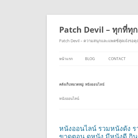
Patch Devil – ทุกที่ทุ
Patch Devil – ความสนุกและแพตช์สุดเจ๋งรอคุณที่
หน้าแรก
BLOG
CONTACT
คลังเก็บหมวดหมู่:
หนังออนไลน์
หนังออนไลน์
หนังออนไลน์ รวมหนังดัง รางว
ขาดตอน ดูหนัง มีหนังดี ก