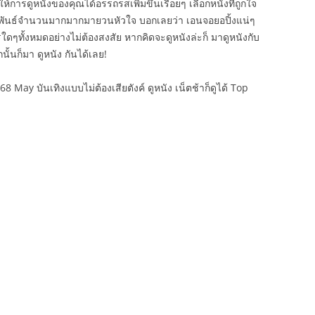
การดูหนังของคุณได้อรรถรสเพิ่มขึ้นเรื่อยๆ เลือกหนังที่ถูกใจ
ัมพันธ์จำนวนมากมากมายวนหัวใจ บอกเลยว่า เอนจอยอปิ้งแน่ๆ
การใดๆทั้งหมดอย่างไม่ต้องสงสัย หากคิดจะดูหนังล่ะก็ มาดูหนังกับ
ั้นก็มา ดูหนัง กันได้เลย!
8 May บันเทิงแบบไม่ต้องเสียตังค์ ดูหนัง เน็ตช้าก็ดูได้ Top