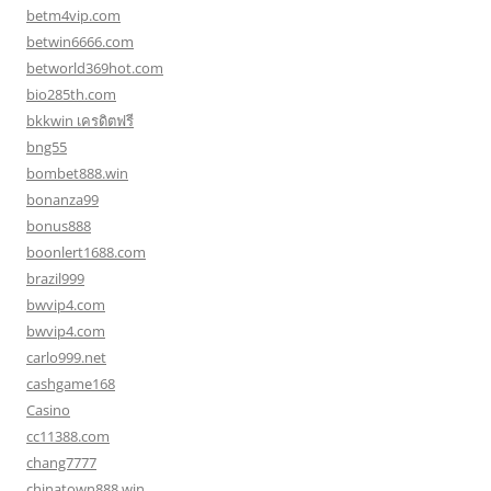
betm4vip.com
betwin6666.com
betworld369hot.com
bio285th.com
bkkwin เครดิตฟรี
bng55
bombet888.win
bonanza99
bonus888
boonlert1688.com
brazil999
bwvip4.com
bwvip4.com
carlo999.net
cashgame168
Casino
cc11388.com
chang7777
chinatown888.win