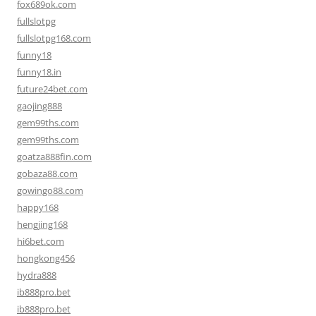
fox689ok.com
fullslotpg
fullslotpg168.com
funny18
funny18.in
future24bet.com
gaojing888
gem99ths.com
gem99ths.com
goatza888fin.com
gobaza88.com
gowingo88.com
happy168
hengjing168
hi6bet.com
hongkong456
hydra888
ib888pro.bet
ib888pro.bet