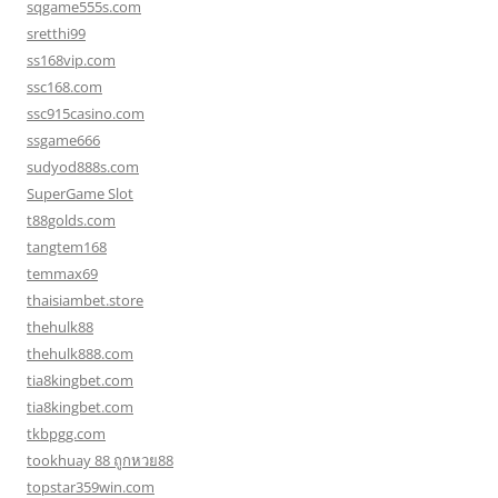
sqgame555s.com
sretthi99
ss168vip.com
ssc168.com
ssc915casino.com
ssgame666
sudyod888s.com
SuperGame Slot
t88golds.com
tangtem168
temmax69
thaisiambet.store
thehulk88
thehulk888.com
tia8kingbet.com
tia8kingbet.com
tkbpgg.com
tookhuay 88 ถูกหวย88
topstar359win.com