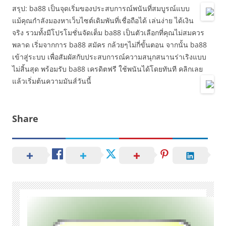
สรุป: ba88 เป็นจุดเริ่มของประสบการณ์พนันที่สมบูรณ์แบบ
แม้คุณกำลังมองหาเว็บไซต์เดิมพันที่เชื่อถือได้ เล่นง่าย ได้เงิน
จริง รวมทั้งมีโปรโมชั่นจัดเต็ม ba88 เป็นตัวเลือกที่คุณไม่สมควร
พลาด เริ่มจากการ ba88 สมัคร กล้วยๆไม่กี่ขั้นตอน จากนั้น ba88
เข้าสู่ระบบ เพื่อสัมผัสกับประสบการณ์ความสนุกสนานร่าเริงแบบ
ไม่สิ้นสุด พร้อมรับ ba88 เครดิตฟรี ใช้พนันได้โดยทันที คลิกเลย
แล้วเริ่มต้นความมันส์วันนี้
Share