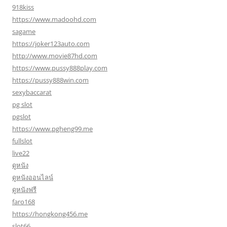
918kiss
https://www.madoohd.com
sagame
https://joker123auto.com
http://www.movie87hd.com
https://www.pussy888play.com
https://pussy888win.com
sexybaccarat
pg slot
pgslot
https://www.pgheng99.me
fullslot
live22
ดูหนัง
ดูหนังออนไลน์
ดูหนังฟรี
faro168
https://hongkong456.me
slot66