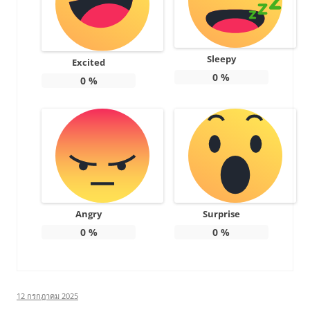
Sleepy
Excited
0
%
0
%
Angry
Surprise
0
%
0
%
12 กรกฎาคม 2025