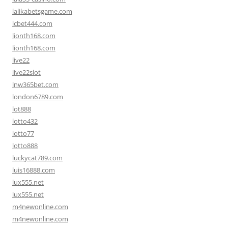
lalikabetsgame.com
lcbet444.com
lionth168.com
lionth168.com
live22
live22slot
lnw365bet.com
london6789.com
lot888
lotto432
lotto77
lotto888
luckycat789.com
luis16888.com
lux555.net
lux555.net
m4newonline.com
m4newonline.com