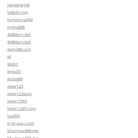
hengjing168
hi6bet.com
hongkong456
hydra888
ib888pro.bet
ib888pro.bet
item388.com
Jili
Jilislot
Jinda55
jinda888
Joker123
joker123auto
joker123th
Joker123th.com
juad69
k1gt-auto.com
khumsup888.me