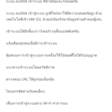
ระบบ audi68 เข้าระบบ ที่ล้ำสมัยและก็ปลอดภัย
ระบบ audi68 เข้าสู่ระบบ ถูกดีไซน์มาให้มีความปลอดภัยสูง ด้วย
เทคโนโลยีเข้ารหัส SSL ช่วยปกป้องรักษาข้อมูลส่วนตัวของผู้เล่น
เข้าระบบได้อีกทั้งเบราว์เซอร์รวมทั้งแอปพลิเคชัน
แจ้งเตือนทุกหนเมื่อมีการเข้าระบบ
คุ้มครองการเข้าสู่ระบบจากเครื่องใช้ไม้สอยที่ไม่ได้รับอนุญาต
แนวทางเข้าระบบโดยสวัสดิภาพ
ตรวจสอบ URL ให้ถูกก่อนล็อกอิน
ไม่บอกรหัสผ่านกับคนอื่นๆ
เลี่ยงการเข้าสู่ระบบผ่าน Wi-Fi สาธารณะ