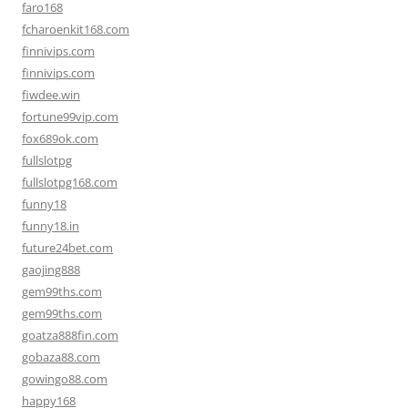
faro168
fcharoenkit168.com
finnivips.com
finnivips.com
fiwdee.win
fortune99vip.com
fox689ok.com
fullslotpg
fullslotpg168.com
funny18
funny18.in
future24bet.com
gaojing888
gem99ths.com
gem99ths.com
goatza888fin.com
gobaza88.com
gowingo88.com
happy168