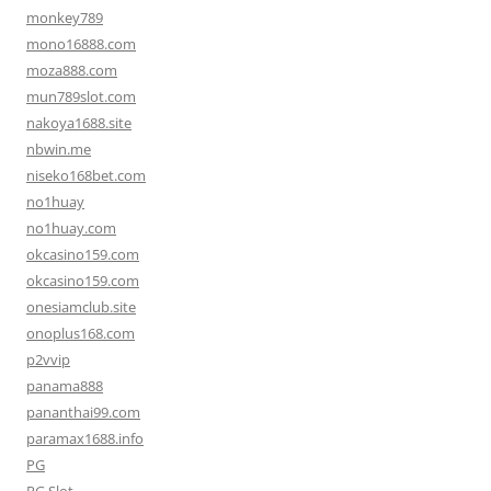
monkey789
mono16888.com
moza888.com
mun789slot.com
nakoya1688.site
nbwin.me
niseko168bet.com
no1huay
no1huay.com
okcasino159.com
okcasino159.com
onesiamclub.site
onoplus168.com
p2vvip
panama888
pananthai99.com
paramax1688.info
PG