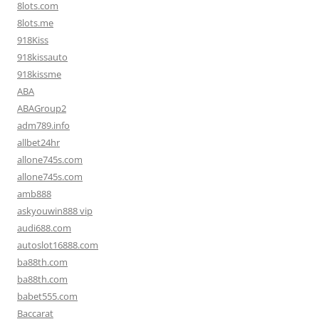
8lots.com
8lots.me
918Kiss
918kissauto
918kissme
ABA
ABAGroup2
adm789.info
allbet24hr
allone745s.com
allone745s.com
amb888
askyouwin888 vip
audi688.com
autoslot16888.com
ba88th.com
ba88th.com
babet555.com
Baccarat