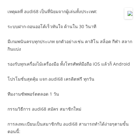
เหตุผลที่ audi68 เป็นที่นิยมจากผู้เล่นทั้งประเทศ:
ระบบฝาก-ถอนออโต้เร็วทันใจ ด้านใน 30 วินาที
มีเกมพนันครบทุกประเภท ยกตัวอย่างเช่น คาสิโน สล็อต กีฬา สลาก
กินแบ่ง
รองรับทุกเครื่องไม้เครื่องมือ ทั้งโทรศัพท์มือถือ iOS แล้วก็ Android
โปรโมชั่นสุดคุ้ม แจก audi68 เครดิตฟรี ทุกวัน
ทีมงานซัพพอร์ตตลอด 1 วัน
กรรมวิธีการ audi68 สมัคร สมาชิกใหม่
การลงทะเบียนเป็นสมาชิกกับ audi68 สามารถทำได้ง่ายๆตามขั้น
ตอนนี้: