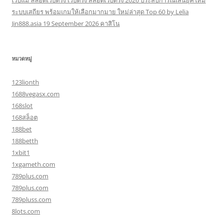
เว็บแม่ สล็อตเว็บตรง เว็บตรง สล็อตเว็บตรง 2026 ประสบการณ์เล่นยุคใหม่
ระบบเสถียร พร้อมเกมให้เลือกมากมาย ใหม่ล่าสุด Top 60 by Lelia
Jin888.asia 19 September 2026 คาสิโน
หมวดหมู่
123lionth
1688vegasx.com
168slot
168สล็อต
188bet
188betth
1xbit1
1xgameth.com
789plus.com
789plus.com
789pluss.com
8lots.com