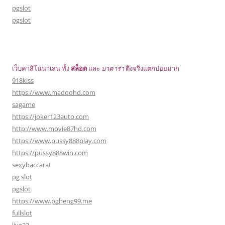
pgslot
pgslot
เว็บคาสิโนน่าเล่น ทั้ง
สล็อต
และ
บาคาร่า
ตึงจริงแตกบ่อยมาก
918kiss
https://www.madoohd.com
sagame
https://joker123auto.com
http://www.movie87hd.com
https://www.pussy888play.com
https://pussy888win.com
sexybaccarat
pg slot
pgslot
https://www.pgheng99.me
fullslot