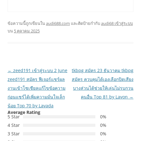
ข้อความนี้ถูกเขียนใน
audi688.com
และติดป้ายกำกับ
audi68 เข้าสู่ระบบ
บน
5 ตุลาคม 2025
เมนู
←
zeed191 เข้าสู่ระบบ 2 June
tkbpg สมัคร 23 ธันวาคม tkbpg
นำทาง
zeed191 สมัคร ฟีเจอร์แชร์ผล
สมัคร ควบคุมได้เองเลือกปิดเสียง
เรื่อง
งานเข้าโซเชียลแก้ไขข้อความ
บางส่วนได้ช่วยให้เล่นไม่รบกวน
ก่อนแชร์ได้เพิ่มความมั่นใจเล็ก
คนอื่น Top 81 by Lavon
→
น้อย Top 70 by Lavada
Average Rating
5 Star
0%
4 Star
0%
3 Star
0%