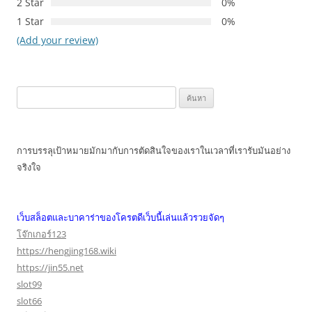
2 Star
0%
1 Star
0%
(Add your review)
ค้นหา
สำหรับ:
การบรรลุเป้าหมายมักมากับการตัดสินใจของเราในเวลาที่เรารับมันอย่าง
จริงใจ
เว็บสล็อตและบาคาร่าของโครตดีเว็บนี้เล่นแล้วรวยจัดๆ
โจ๊กเกอร์123
https://hengjing168.wiki
https://jin55.net
slot99
slot66