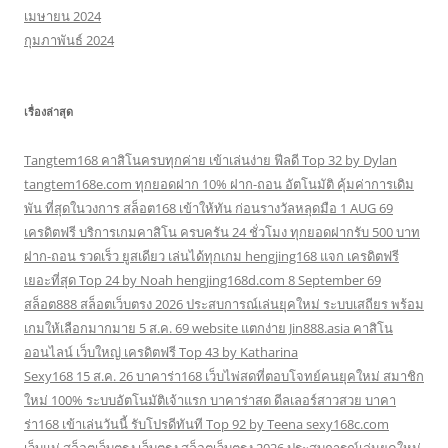
เมษายน 2024
กุมภาพันธ์ 2024
เรื่องล่าสุด
Tangtem168 คาสิโนครบทุกค่าย เข้าเล่นง่าย ฟีลดี Top 32 by Dylan
tangtem168e.com ทุกยอดฝาก 10% ฝาก-ถอน อัตโนมัติ คุ้มค่าการเดิม
พัน ที่สุดในวงการ สล็อต168 เข้าให้ทัน ก่อนรางวัลหลุดมือ 1 AUG 69
เครดิตฟรี บริการเกมคาสิโน ครบครัน 24 ชั่วโมง ทุกยอดฝากรับ 500 บาท
ฝาก-ถอน รวดเร็ว ยูสเดียว เล่นได้ทุกเกม hengjing168 แจก เครดิตฟรี
เยอะที่สุด Top 24 by Noah hengjing168d.com 8 September 69
สล็อต888 สล็อตเว็บตรง 2026 ประสบการณ์เล่นยุคใหม่ ระบบเสถียร พร้อม
เกมให้เลือกมากมาย 5 ส.ค. 69 website แตกง่าย Jin888.asia คาสิโน
ออนไลน์ เว็บใหญ่ เครดิตฟรี Top 43 by Katharina
Sexy168 15 ส.ค. 26 บาคาร่า168 เว็บไพ่สดที่ตอบโจทย์คนยุคใหม่ สมาชิก
ใหม่ 100% ระบบอัตโนมัติเจ้าแรก บาคาร่าสด ดีลเลอร์สาวสวย บาคา
ร่า168 เข้าเล่นวันนี้ รับโปรดีทันที Top 92 by Teena sexy168c.com