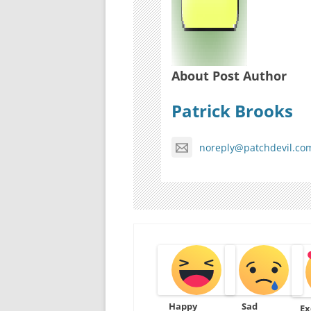
About Post Author
Patrick Brooks
noreply@patchdevil.co
Happy
Sad
Ex