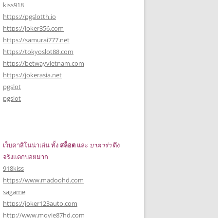
kiss918
https://pgslotth.io
https://joker356.com
https://samurai777.net
https://tokyoslot88.com
https://betwayvietnam.com
https://jokerasia.net
pgslot
pgslot
เว็บคาสิโนน่าเล่น ทั้ง
สล็อต
และ
บาคาร่า
ตึง
จริงแตกบ่อยมาก
918kiss
https://www.madoohd.com
sagame
https://joker123auto.com
http://www.movie87hd.com