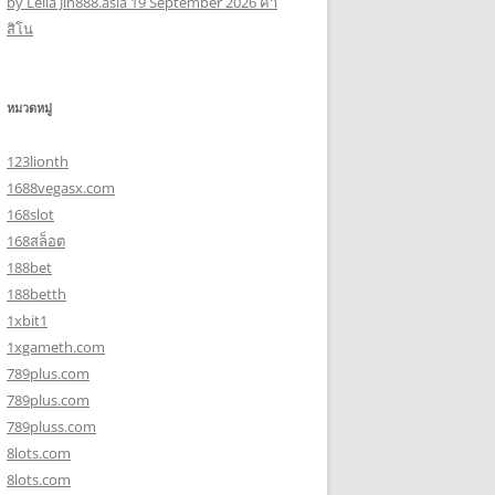
by Lelia Jin888.asia 19 September 2026 คา
สิโน
หมวดหมู่
123lionth
1688vegasx.com
168slot
168สล็อต
188bet
188betth
1xbit1
1xgameth.com
789plus.com
789plus.com
789pluss.com
8lots.com
8lots.com