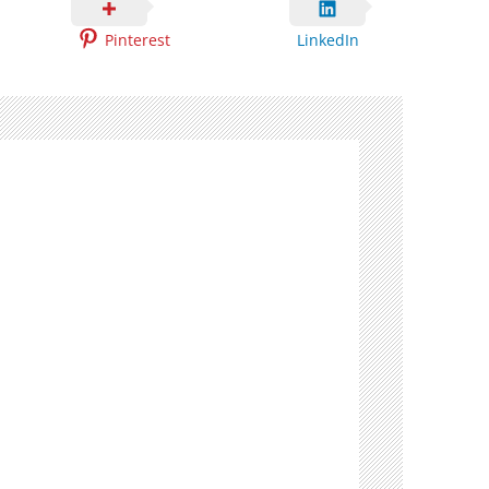
Pinterest
LinkedIn