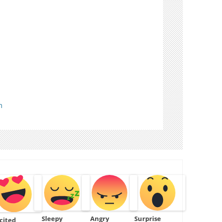
m
Sleepy
Angry
Surprise
cited