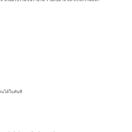
ล่นได้ในทันที