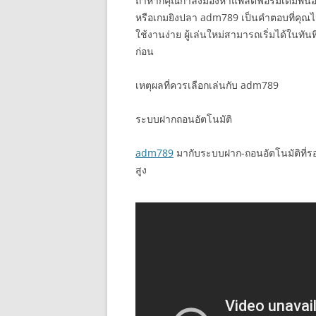
ถ้าหากคุณกำลังมองหาแพลตฟอร์มเดิมพันออ
หรือเกมยิงปลา adm789 เป็นคำตอบที่คุณไ
ใช้งานง่าย ผู้เล่นใหม่สามารถเริ่มได้ในทั
ก่อน
เหตุผลที่ควรเลือกเล่นกับ adm789
ระบบฝากถอนอัตโนมัติ
adm789
มากับระบบฝาก-ถอนอัตโนมัติที่ร
สูง