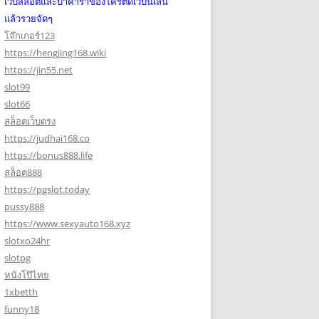
เว็บสล็อตและบาคาร่าของโครตดีเว็บนี้เล่น
แล้วรวยจัดๆ
โจ๊กเกอร์123
https://hengjing168.wiki
https://jin55.net
slot99
slot66
สล็อตเว็บตรง
https://judhai168.co
https://bonus888.life
สล็อต888
https://pgslot.today
pussy888
https://www.sexyauto168.xyz
slotxo24hr
slotpg
หนังโป๊ไทย
1xbetth
funny18