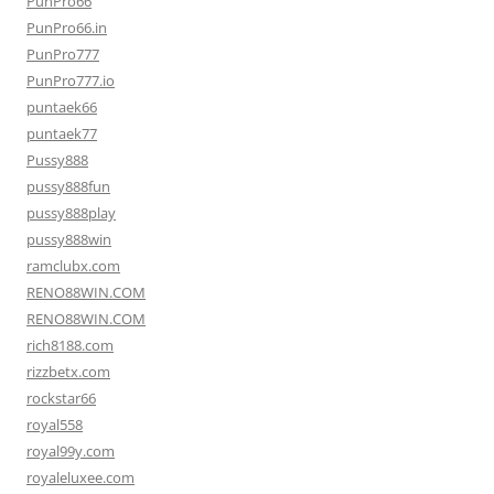
PunPro66
PunPro66.in
PunPro777
PunPro777.io
puntaek66
puntaek77
Pussy888
pussy888fun
pussy888play
pussy888win
ramclubx.com
RENO88WIN.COM
RENO88WIN.COM
rich8188.com
rizzbetx.com
rockstar66
royal558
royal99y.com
royaleluxee.com