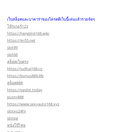
เว็บสล็อตและบาคาร่าของโครตดีเว็บนี้เล่นแล้วรวยจัดๆ
โจ๊กเกอร์123
https://hengjing168.wiki
https://jin55.net
slot99
slot66
สล็อตเว็บตรง
https://judhai168.co
https://bonus888.life
สล็อต888
https://pgslot.today
pussy888
https://www.sexyauto168.xyz
slotxo24hr
slotpg
หนังโป๊ไทย