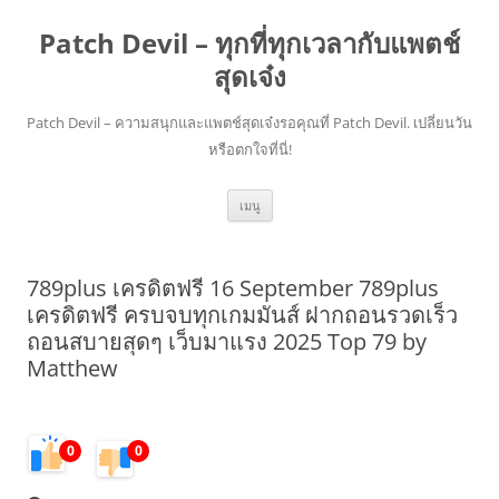
Patch Devil – ทุกที่ทุกเวลากับแพตช์
สุดเจ๋ง
Patch Devil – ความสนุกและแพตช์สุดเจ๋งรอคุณที่ Patch Devil. เปลี่ยนวัน
หรือตกใจที่นี่!
ข้าม
เมนู
ไป
ยัง
เนื้อหา
789plus เครดิตฟรี 16 September 789plus
เครดิตฟรี ครบจบทุกเกมมันส์ ฝากถอนรวดเร็ว
ถอนสบายสุดๆ เว็บมาแรง 2025 Top 79 by
Matthew
0
0