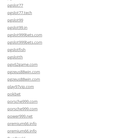
pgslot77
pgslot77.tech
pgslot99
pgslot99.in
pgslot999bets.com
pgslot999bets.com
pgslotfish
pgslotth
pgx62game.com
pgzeus88win.com
pgzeus88win.com
play97vip.com
pokbet
porsche999.com
porsche999.com
power999.net
premium66.info
premium66.info