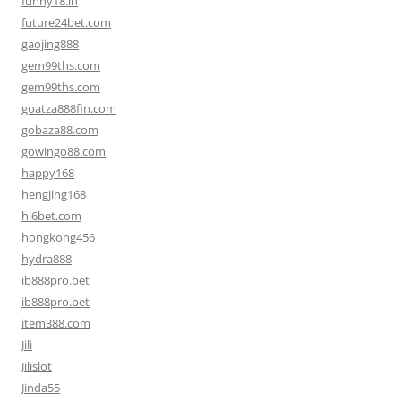
funny18.in
future24bet.com
gaojing888
gem99ths.com
gem99ths.com
goatza888fin.com
gobaza88.com
gowingo88.com
happy168
hengjing168
hi6bet.com
hongkong456
hydra888
ib888pro.bet
ib888pro.bet
item388.com
Jili
Jilislot
Jinda55