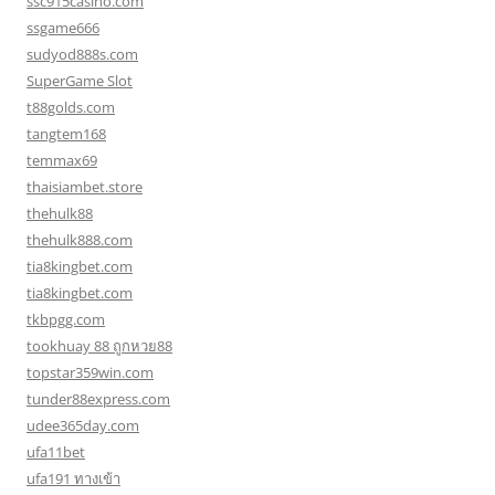
ssc915casino.com
ssgame666
sudyod888s.com
SuperGame Slot
t88golds.com
tangtem168
temmax69
thaisiambet.store
thehulk88
thehulk888.com
tia8kingbet.com
tia8kingbet.com
tkbpgg.com
tookhuay 88 ถูกหวย88
topstar359win.com
tunder88express.com
udee365day.com
ufa11bet
ufa191 ทางเข้า