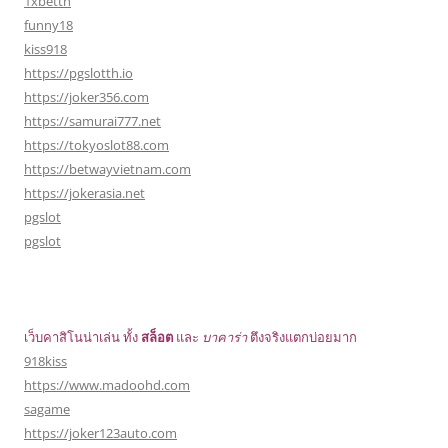
1xbetth
funny18
kiss918
https://pgslotth.io
https://joker356.com
https://samurai777.net
https://tokyoslot88.com
https://betwayvietnam.com
https://jokerasia.net
pgslot
pgslot
เว็บคาสิโนน่าเล่น ทั้ง
สล็อต
และ
บาคาร่า
ตึงจริงแตกบ่อยมาก
918kiss
https://www.madoohd.com
sagame
https://joker123auto.com