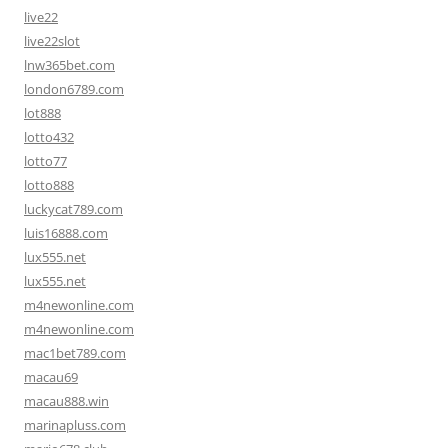
live22
live22slot
lnw365bet.com
london6789.com
lot888
lotto432
lotto77
lotto888
luckycat789.com
luis16888.com
lux555.net
lux555.net
m4newonline.com
m4newonline.com
mac1bet789.com
macau69
macau888.win
marinapluss.com