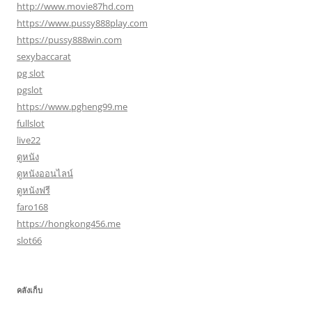
http://www.movie87hd.com
https://www.pussy888play.com
https://pussy888win.com
sexybaccarat
pg slot
pgslot
https://www.pgheng99.me
fullslot
live22
ดูหนัง
ดูหนังออนไลน์
ดูหนังฟรี
faro168
https://hongkong456.me
slot66
คลังเก็บ