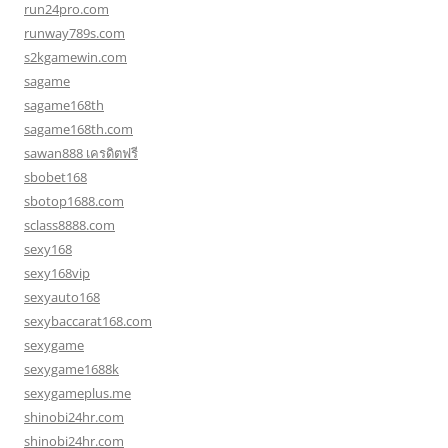
run24pro.com
runway789s.com
s2kgamewin.com
sagame
sagame168th
sagame168th.com
sawan888 เครดิตฟรี
sbobet168
sbotop1688.com
sclass8888.com
sexy168
sexy168vip
sexyauto168
sexybaccarat168.com
sexygame
sexygame1688k
sexygameplus.me
shinobi24hr.com
shinobi24hr.com