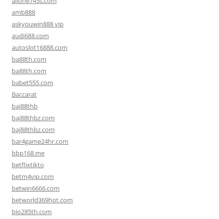
allone745s.com
amb888
askyouwin888 vip
audi688.com
autoslot16888.com
ba88th.com
ba88th.com
babet555.com
Baccarat
baj88thb
baj88thbz.com
baj88thbz.com
bar4game24hr.com
bbp168.me
betflixtikto
betm4vip.com
betwin6666.com
betworld369hot.com
bio285th.com