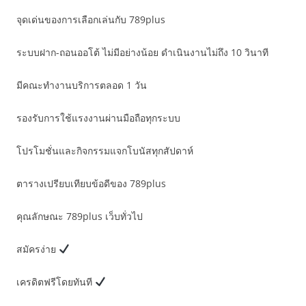
จุดเด่นของการเลือกเล่นกับ 789plus
ระบบฝาก-ถอนออโต้ ไม่มีอย่างน้อย ดำเนินงานไม่ถึง 10 วินาที
มีคณะทำงานบริการตลอด 1 วัน
รองรับการใช้แรงงานผ่านมือถือทุกระบบ
โปรโมชั่นและกิจกรรมแจกโบนัสทุกสัปดาห์
ตารางเปรียบเทียบข้อดีของ 789plus
คุณลักษณะ 789plus เว็บทั่วไป
สมัครง่าย
เครดิตฟรีโดยทันที