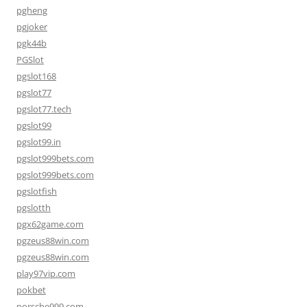
pgheng
pgjoker
pgk44b
PGSlot
pgslot168
pgslot77
pgslot77.tech
pgslot99
pgslot99.in
pgslot999bets.com
pgslot999bets.com
pgslotfish
pgslotth
pgx62game.com
pgzeus88win.com
pgzeus88win.com
play97vip.com
pokbet
porsche999.com