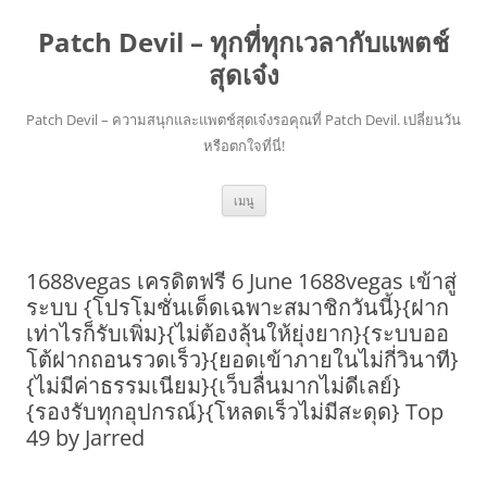
Patch Devil – ทุกที่ทุกเวลากับแพตช์
สุดเจ๋ง
Patch Devil – ความสนุกและแพตช์สุดเจ๋งรอคุณที่ Patch Devil. เปลี่ยนวัน
หรือตกใจที่นี่!
ข้าม
เมนู
ไป
ยัง
เนื้อหา
1688vegas เครดิตฟรี 6 June 1688vegas เข้าสู่
ระบบ {โปรโมชั่นเด็ดเฉพาะสมาชิกวันนี้}{ฝาก
เท่าไรก็รับเพิ่ม}{ไม่ต้องลุ้นให้ยุ่งยาก}{ระบบออ
โต้ฝากถอนรวดเร็ว}{ยอดเข้าภายในไม่กี่วินาที}
{ไม่มีค่าธรรมเนียม}{เว็บลื่นมากไม่ดีเลย์}
{รองรับทุกอุปกรณ์}{โหลดเร็วไม่มีสะดุด} Top
49 by Jarred