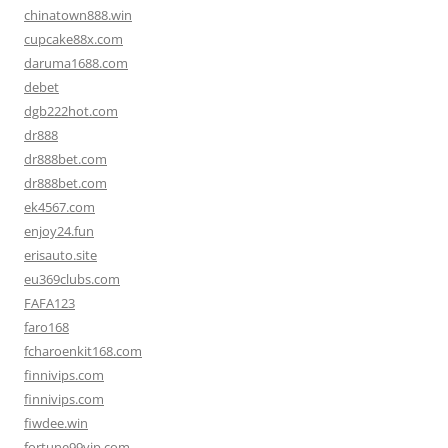
chinatown888.win
cupcake88x.com
daruma1688.com
debet
dgb222hot.com
dr888
dr888bet.com
dr888bet.com
ek4567.com
enjoy24.fun
erisauto.site
eu369clubs.com
FAFA123
faro168
fcharoenkit168.com
finnivips.com
finnivips.com
fiwdee.win
fortune99vip.com