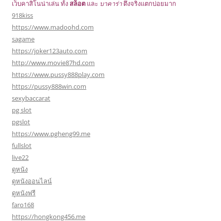
เว็บคาสิโนน่าเล่น ทั้ง
สล็อต
และ
บาคาร่า
ตึงจริงแตกบ่อยมาก
918kiss
https://www.madoohd.com
sagame
https://joker123auto.com
http://www.movie87hd.com
https://www.pussy888play.com
https://pussy888win.com
sexybaccarat
pg slot
pgslot
https://www.pgheng99.me
fullslot
live22
ดูหนัง
ดูหนังออนไลน์
ดูหนังฟรี
faro168
https://hongkong456.me