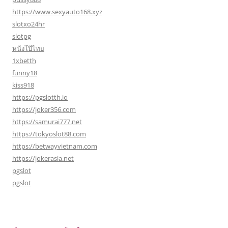
https://www.sexyauto168.xyz
slotxo24hr
slotpg
หนังโป๊ไทย
1xbetth
funny18
kiss918
https://pgslotth.io
https://joker356.com
https://samurai777.net
https://tokyoslot88.com
https://betwayvietnam.com
https://jokerasia.net
pgslot
pgslot