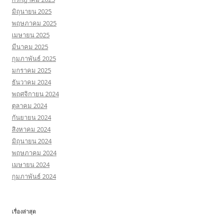
มิถุนายน 2025
พฤษภาคม 2025
เมษายน 2025
มีนาคม 2025
กุมภาพันธ์ 2025
มกราคม 2025
ธันวาคม 2024
พฤศจิกายน 2024
ตุลาคม 2024
กันยายน 2024
สิงหาคม 2024
มิถุนายน 2024
พฤษภาคม 2024
เมษายน 2024
กุมภาพันธ์ 2024
เรื่องล่าสุด