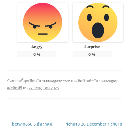
Angry
Surprise
0
%
0
%
ข้อความนี้ถูกเขียนใน
1688vegasx.com
และติดป้ายกำกับ
1688vegas
เครดิตฟรี
บน
27 กรกฎาคม 2025
เมนู
←
betwin666 6 ธันวาคม
rich818 26 December rich818