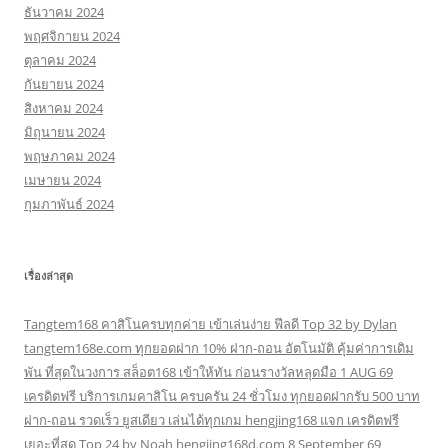
ธันวาคม 2024
พฤศจิกายน 2024
ตุลาคม 2024
กันยายน 2024
สิงหาคม 2024
มิถุนายน 2024
พฤษภาคม 2024
เมษายน 2024
กุมภาพันธ์ 2024
เรื่องล่าสุด
Tangtem168 คาสิโนครบทุกค่าย เข้าเล่นง่าย ฟีลดี Top 32 by Dylan
tangtem168e.com ทุกยอดฝาก 10% ฝาก-ถอน อัตโนมัติ คุ้มค่าการเดิม
พัน ที่สุดในวงการ สล็อต168 เข้าให้ทัน ก่อนรางวัลหลุดมือ 1 AUG 69
เครดิตฟรี บริการเกมคาสิโน ครบครัน 24 ชั่วโมง ทุกยอดฝากรับ 500 บาท
ฝาก-ถอน รวดเร็ว ยูสเดียว เล่นได้ทุกเกม hengjing168 แจก เครดิตฟรี
เยอะที่สุด Top 24 by Noah hengjing168d.com 8 September 69