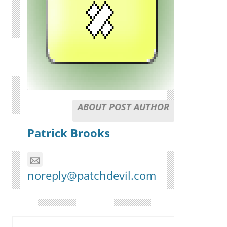
ABOUT POST AUTHOR
Patrick Brooks
noreply@patchdevil.com