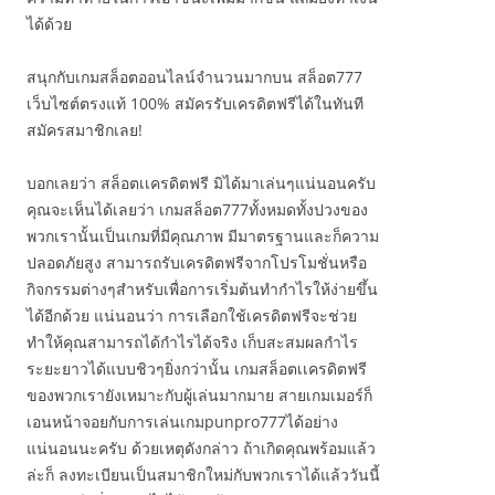
ได้ด้วย
สนุกกับเกมสล็อตออนไลน์จำนวนมากบน สล็อต777
เว็บไซต์ตรงแท้ 100% สมัครรับเครดิตฟรีได้ในทันที
สมัครสมาชิกเลย!
บอกเลยว่า สล็อตเเครดิตฟรี มิได้มาเล่นๆแน่นอนครับ
คุณจะเห็นได้เลยว่า เกมสล็อต777ทั้งหมดทั้งปวงของ
พวกเรานั้นเป็นเกมที่มีคุณภาพ มีมาตรฐานและก็ความ
ปลอดภัยสูง สามารถรับเครดิตฟรีจากโปรโมชั่นหรือ
กิจกรรมต่างๆสำหรับเพื่อการเริ่มต้นทำกำไรให้ง่ายขึ้น
ได้อีกด้วย แน่นอนว่า การเลือกใช้เครดิตฟรีจะช่วย
ทำให้คุณสามารถได้กำไรได้จริง เก็บสะสมผลกำไร
ระยะยาวได้แบบชิวๆยิ่งกว่านั้น เกมสล็อตเเครดิตฟรี
ของพวกเรายังเหมาะกับผู้เล่นมากมาย สายเกมเมอร์ก็
เอนหน้าจอยกับการเล่นเกมpunpro777ได้อย่าง
แน่นอนนะครับ ด้วยเหตุดังกล่าว ถ้าเกิดคุณพร้อมแล้ว
ล่ะก็ ลงทะเบียนเป็นสมาชิกใหม่กับพวกเราได้แล้ววันนี้