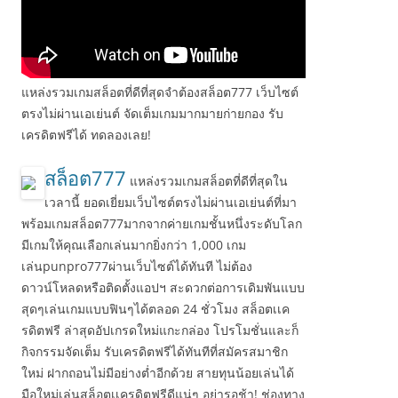
แหล่งรวมเกมสล็อตที่ดีที่สุดจำต้องสล็อต777 เว็บไซต์
ตรงไม่ผ่านเอเย่นต์ จัดเต็มเกมมากมายก่ายกอง รับ
เครดิตฟรีได้ ทดลองเลย!
สล็อต777
แหล่งรวมเกมสล็อตที่ดีที่สุดใน
เวลานี้ ยอดเยี่ยมเว็บไซต์ตรงไม่ผ่านเอเย่นต์ที่มา
พร้อมเกมสล็อต777มากจากค่ายเกมชั้นหนึ่งระดับโลก
มีเกมให้คุณเลือกเล่นมากยิ่งกว่า 1,000 เกม
เล่นpunpro777ผ่านเว็บไซต์ได้ทันที ไม่ต้อง
ดาวน์โหลดหรือติดตั้งแอปฯ สะดวกต่อการเดิมพันแบบ
สุดๆเล่นเกมแบบฟินๆได้ตลอด 24 ชั่วโมง สล็อตเเค
รดิตฟรี ล่าสุดอัปเกรดใหม่แกะกล่อง โปรโมชั่นและก็
กิจกรรมจัดเต็ม รับเครดิตฟรีได้ทันทีที่สมัครสมาชิก
ใหม่ ฝากถอนไม่มีอย่างต่ำอีกด้วย สายทุนน้อยเล่นได้
มือใหม่เล่นสล็อตเเครดิตฟรีดีแน่ๆ อย่ารอช้า! ช่องทาง