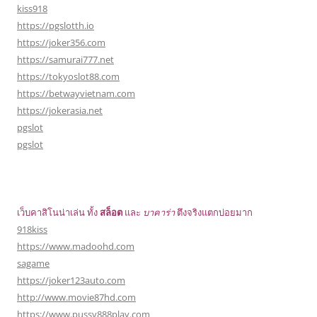
kiss918
https://pgslotth.io
https://joker356.com
https://samurai777.net
https://tokyoslot88.com
https://betwayvietnam.com
https://jokerasia.net
pgslot
pgslot
เว็บคาสิโนน่าเล่น ทั้ง
สล็อต
และ
บาคาร่า
ตึงจริงแตกบ่อยมาก
918kiss
https://www.madoohd.com
sagame
https://joker123auto.com
http://www.movie87hd.com
https://www.pussy888play.com