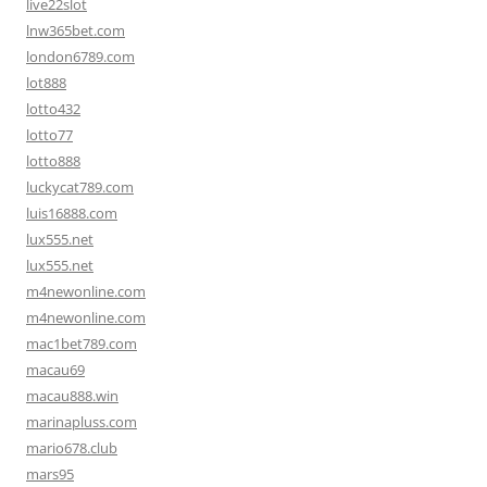
live22slot
lnw365bet.com
london6789.com
lot888
lotto432
lotto77
lotto888
luckycat789.com
luis16888.com
lux555.net
lux555.net
m4newonline.com
m4newonline.com
mac1bet789.com
macau69
macau888.win
marinapluss.com
mario678.club
mars95