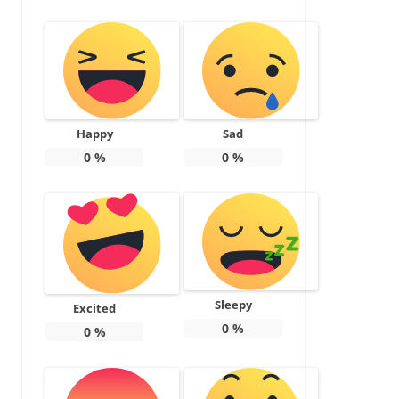
Happy
Sad
0
%
0
%
Sleepy
Excited
0
%
0
%