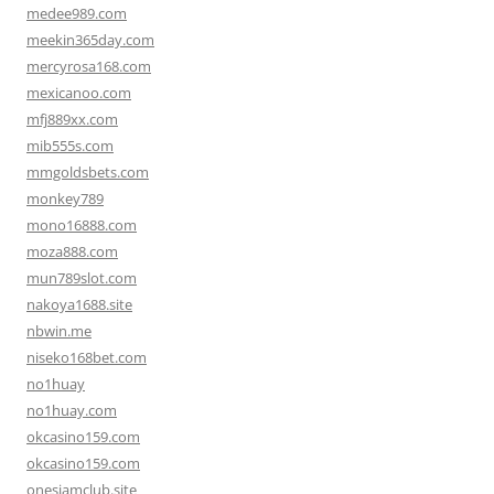
medee989.com
meekin365day.com
mercyrosa168.com
mexicanoo.com
mfj889xx.com
mib555s.com
mmgoldsbets.com
monkey789
mono16888.com
moza888.com
mun789slot.com
nakoya1688.site
nbwin.me
niseko168bet.com
no1huay
no1huay.com
okcasino159.com
okcasino159.com
onesiamclub.site