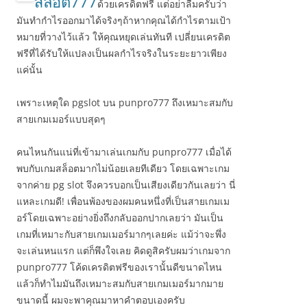
สล็อต777
ด้วยเครดิตฟรี แต่อย่าลืมครับว่า
มันทำกำไรออกมาได้จริงๆถ้าหากคุณได้กำไรตามเป้า
หมายที่วางไว้แล้ว ให้คุณหยุดเล่นทันที เปลี่ยนเครดิต
ฟรีที่ได้รับให้แปลงเป็นผลกำไรจริงในระยะยาวเพียง
แค่นั้น
เพราะเหตุใด pgslot บน punpro777 ถึงเหมาะสมกับ
สายเกมเมอร์แบบสุดๆ
คนไหนกันแน่ที่เข้ามาเล่นเกมกับ punpro777 เมื่อได้
พบกับเกมสล็อตมากไม่น้อยเลยทีเดียว โดยเฉพาะเกม
จากค่าย pg slot จึงควรบอกเป็นเสียงเดียวกันเลยว่า นี่
แหละเกมดี! เพื่อนพ้องของผมคนหนึ่งที่เป็นสายเกมเม
อร์โดยเฉพาะอย่างยิ่งถึงกลับออกปากเลยว่า มันเป็น
เกมที่เหมาะกับสายเกมเมอร์มากๆเลยค่ะ แม้ว่าจะพึ่ง
จะเล่นหนแรก แต่ก็พึงใจเลย คิดดูสิครับผมว่าเกมจาก
punpro777 โค้ดเครดิตฟรีของเรานั้นดีขนาดไหน
แล้วก็ทำไมมันถึงเหมาะสมกับสายเกมเมอร์มากมาย
ขนาดนี้ ผมจะพาคุณมาหาคำตอบเองครับ