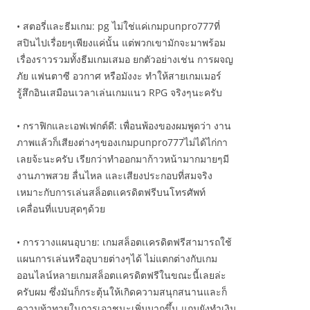
• สตอรี่และธีมเกม: pg ไม่ใช่แค่เกมpunpro777ที่
สปินไปเรื่อยๆเพียงแค่นั้น แต่พวกเขามักจะมาพร้อม
เรื่องราวรวมทั้งธีมเกมเสมอ ยกตัวอย่างเช่น การผจญ
ภัย แฟนตาซี อวกาศ หรือมังงะ ทำให้สายเกมเมอร์
รู้สึกอินเสมือนเวลาเล่นเกมแนว RPG จริงๆนะครับ
• กราฟิกและเอฟเฟกต์ดี: เพื่อนพ้องของผมพูดว่า งาน
ภาพแล้วก็เสียงต่างๆของเกมpunpro777ไม่ได้ไก่กา
เลยจ้ะนะครับ เรียกว่าทำออกมาก้าวหน้ามากมายๆมี
งานภาพสวย ลื่นไหล และเสียงประกอบที่สมจริง
เหมาะกับการเล่นสล็อตเเครดิตฟรีบนโทรศัพท์
เคลื่อนที่แบบสุดๆด้วย
• การวางแผนอุบาย: เกมสล็อตเเครดิตฟรีสามารถใช้
แผนการเล่นหรืออุบายต่างๆได้ ไม่แตกต่างกับเกม
ออนไลน์หลายเกมสล็อตเเครดิตฟรีในขณะนี้เลยล่ะ
ครับผม ซึ่งมันก็กระตุ้นให้เกิดความสนุกสนานและก็
ความท้าทายในการเอาชนะเพิ่มมากขึ้น แถมยังทำเงิน