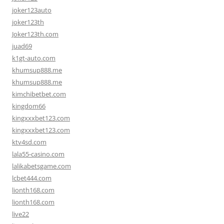
joker123auto
joker123th
Joker123th.com
juad69
k1gt-auto.com
khumsup888.me
khumsup888.me
kimchibetbet.com
kingdom66
kingxxxbet123.com
kingxxxbet123.com
ktv4sd.com
lala55-casino.com
lalikabetsgame.com
lcbet444.com
lionth168.com
lionth168.com
live22