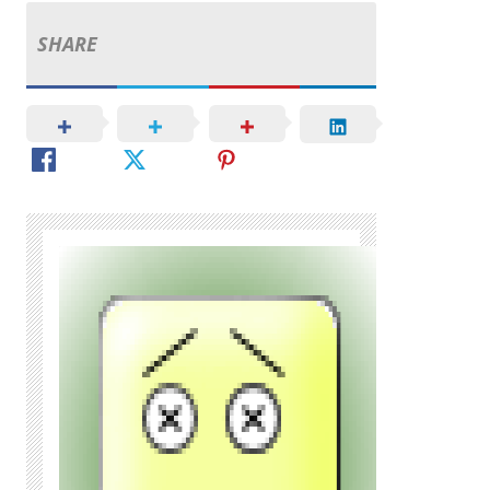
SHARE