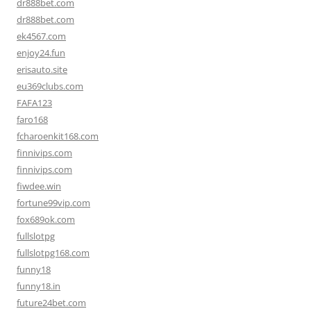
dr888bet.com
dr888bet.com
ek4567.com
enjoy24.fun
erisauto.site
eu369clubs.com
FAFA123
faro168
fcharoenkit168.com
finnivips.com
finnivips.com
fiwdee.win
fortune99vip.com
fox689ok.com
fullslotpg
fullslotpg168.com
funny18
funny18.in
future24bet.com