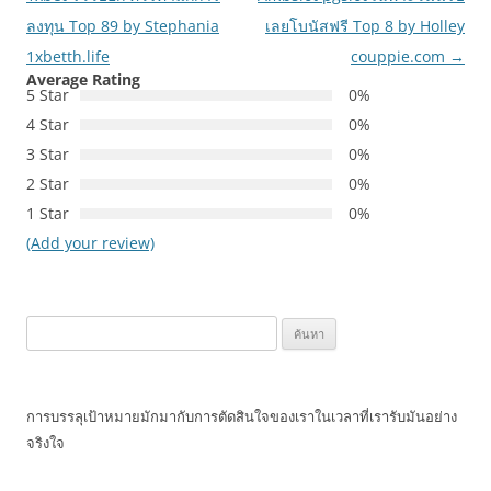
ลงทุน Top 89 by Stephania
เลยโบนัสฟรี Top 8 by Holley
1xbetth.life
couppie.com
→
Average Rating
5 Star
0%
4 Star
0%
3 Star
0%
2 Star
0%
1 Star
0%
(Add your review)
ค้นหา
สำหรับ:
การบรรลุเป้าหมายมักมากับการตัดสินใจของเราในเวลาที่เรารับมันอย่าง
จริงใจ