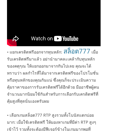
สล็อต777
• แยกเครดิตฟรีออกจากทุนหลัก:
เมื่อ
รับเครดิตฟรีมาแล้ว อย่านำมาคละเคล้ากับทุนหลัก
ของคตุๆณ ให้แยกออกมาจากกันไปเลย คุณจะได้
ทราบว่า ผลกำไรที่ได้มาจากเครดิตฟรีของโปรโมชั่น
หรือทุนหลักของคุณกันแน่ ซึ่งคุณก็จะประเมินความ
คุ้มราคาของการรับเครดิตฟรีได้อีกด้วย มืออาชีพผู้คน
จำนวนมากนิยมใช้กันสำหรับการเลือกรับเครดิตฟรีที่
คุ้มสูงที่สุดนั่นเองครับผม
• เลือกเกมสล็อต777 RTP สูงรวมทั้งโบนัสแตกบ่อย
มาก: เมื่อใช้เครดิตฟรี ให้มองหาเกมที่มีค่า RTP สูงๆ
เข้าไว้ รวมทั้งจะต้องมีฟีเจอร์ข้างในเกมมากพอที่