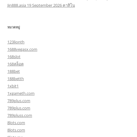
Jin888.asia 19 September 2026 คาสิโน
หมวดหมู่
123lionth
1688vegasx.com
168slot
168สล็อต
188bet
188betth
1xbit1
1xgameth.com
789plus.com
789plus.com
789pluss.com
8lots.com
8lots.com