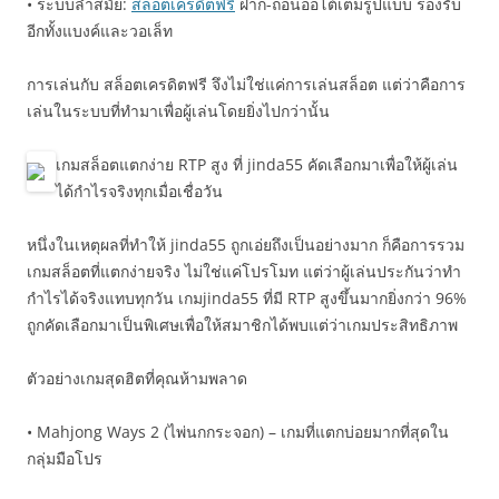
• ระบบล้ำสมัย:
สล็อตเครดิตฟรี
ฝาก-ถอนออโต้เต็มรูปแบบ รองรับ
อีกทั้งแบงค์และวอเล็ท
การเล่นกับ สล็อตเครดิตฟรี จึงไม่ใช่แค่การเล่นสล็อต แต่ว่าคือการ
เล่นในระบบที่ทำมาเพื่อผู้เล่นโดยยิ่งไปกว่านั้น
เกมสล็อตแตกง่าย RTP สูง ที่ jinda55 คัดเลือกมาเพื่อให้ผู้เล่น
ได้กำไรจริงทุกเมื่อเชื่อวัน
หนึ่งในเหตุผลที่ทำให้ jinda55 ถูกเอ่ยถึงเป็นอย่างมาก ก็คือการรวม
เกมสล็อตที่แตกง่ายจริง ไม่ใช่แค่โปรโมท แต่ว่าผู้เล่นประกันว่าทำ
กำไรได้จริงแทบทุกวัน เกมjinda55 ที่มี RTP สูงขึ้นมากยิ่งกว่า 96%
ถูกคัดเลือกมาเป็นพิเศษเพื่อให้สมาชิกได้พบแต่ว่าเกมประสิทธิภาพ
ตัวอย่างเกมสุดฮิตที่คุณห้ามพลาด
• Mahjong Ways 2 (ไพ่นกกระจอก) – เกมที่แตกบ่อยมากที่สุดใน
กลุ่มมือโปร