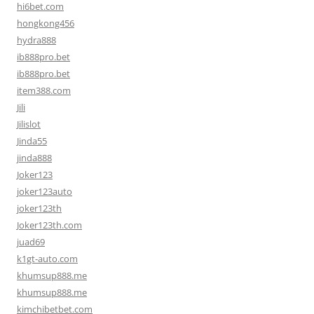
hi6bet.com
hongkong456
hydra888
ib888pro.bet
ib888pro.bet
item388.com
Jili
Jilislot
Jinda55
jinda888
Joker123
joker123auto
joker123th
Joker123th.com
juad69
k1gt-auto.com
khumsup888.me
khumsup888.me
kimchibetbet.com