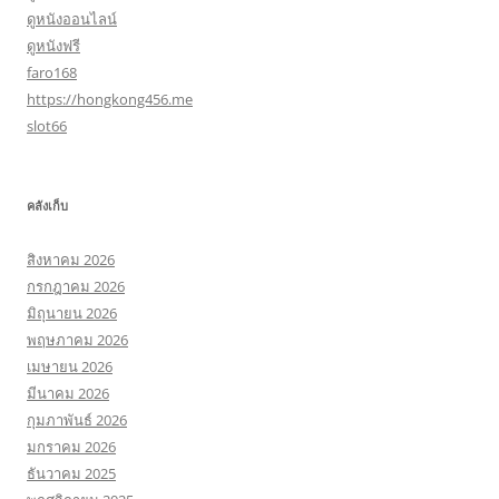
ดูหนังออนไลน์
ดูหนังฟรี
faro168
https://hongkong456.me
slot66
คลังเก็บ
สิงหาคม 2026
กรกฎาคม 2026
มิถุนายน 2026
พฤษภาคม 2026
เมษายน 2026
มีนาคม 2026
กุมภาพันธ์ 2026
มกราคม 2026
ธันวาคม 2025