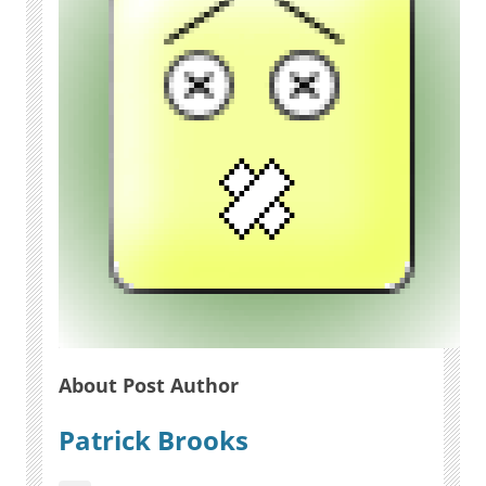
About Post Author
Patrick Brooks