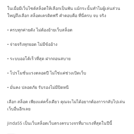
ในเมื่อมีเว็บไซต์สล็อตให้เลือกเป็นพัน แม้กระนั้นทำไมผู้เล่นส่วน
ใหญ่ถึงเลือก สล็อตเครดิตฟรี คำตอบคือ ที่นี่ครบ จบ จริง
• ครบทุกค่ายดัง ไม่ต้องย้ายเว็บสล็อต
• จ่ายจริงทุกยอด ไม่มีข้ออ้าง
• ระบบออโต้เร็วที่สุด ฝากถอนสบาย
• โปรโมชั่นแรงตลอดปี ไม่ใช่แค่ช่วงเปิดเว็บ
• มั่นคง ปลอดภัย รับรองไม่มีปิดหนี
เลือก สล็อต เพียงแค่ครั้งเดียว คุณจะไม่ได้อยากต้องการกลับไปเล่น
เว็บอื่นอีกเลย
jinda55 เป็นเว็บสล็อตเว็บตรงครบวงจรที่มาแรงที่สุดในปีนี้