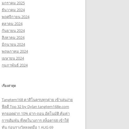
มกราคม 2025
ธันวาคม 2024
พฤศจิกายน 2024
ตุลาคม 2024
กันยายน 2024
สิงหาคม 2024
มิถุนายน 2024
พฤษภาคม 2024
เมษายน 2024
กุมภาพันธ์ 2024
เรื่องล่าสุด
Tangtem168 คาสิโนครบทุกค่าย เข้าเล่นง่าย
ฟีลดี Top 32 by Dylan tangtem168e.com
ทุกยอดฝาก 10% ฝาก-ถอน อัตโนมัติ คุ้มค่า
การเดิมพัน ที่สุดในวงการ สล็อต168 เข้าให้
ทัน ก่อนรางวัลหลุดมือ 1 AUG 69