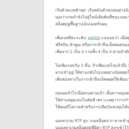
เริ่มด้วยเบทต่ำสุด: เริ่มพนันด้วยเบทอย่างน
มองว่าเกมกำลังไปสู่ไลน์เดิมพันที่ชนะเยอ
สล็อตpgพื้นฐานนั่นเองครับผม
เพิ่มเบททีละระดับ:
pgslot
แน่นอนว่า เมื่อค
ฟรีสปิน ตัวคูณ หรือการเข้าถึงแจ็คพอตขอ
เพิ่มจาก 2 เป็น 4 รวมทั้ง 4 เป็น 6 ตามลำดั
ไม่เพิ่มเบทเกิน 3 ขั้น: ถ้าเพิ่มเบทไปแล้ว
ทางเข้าpg ให้ท่านกลับไปเบทอย่างน้อยสุดให
เพิ่มช่องทางในการเข้าถึงแจ็คพอตให้เพิ่มมา
ถอนผลกำไรเมื่อครบตามเป้า: ตั้งความมุ่งหมา
ให้ท่านหยุดเล่นในทันที เพราะเหตุว่าการ
ให้คุณมีโอกาสสำหรับการเสียเงินลงทุนได
มองหาเกม RTP สูง: เกมสล็อตจาก ทางเข้าpg ข
นมองหาเกมสล็อตpgที่มีค่า RTP สูงๆเข้าไว้