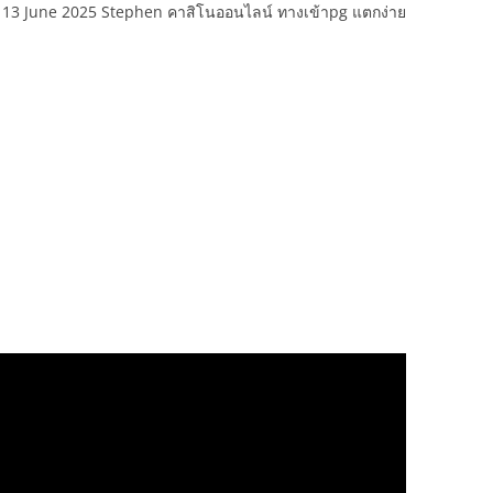
in 13 June 2025 Stephen คาสิโนออนไลน์ ทางเข้าpg แตกง่าย