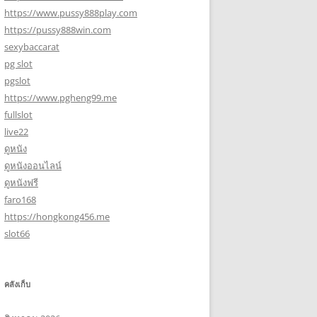
https://www.pussy888play.com
https://pussy888win.com
sexybaccarat
pg slot
pgslot
https://www.pgheng99.me
fullslot
live22
ดูหนัง
ดูหนังออนไลน์
ดูหนังฟรี
faro168
https://hongkong456.me
slot66
คลังเก็บ