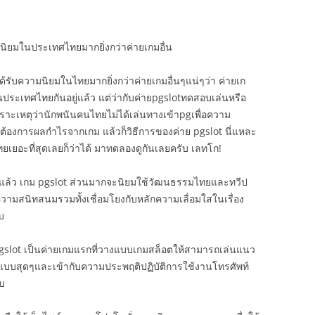
ี่นิยมในประเทศไทยมากยิ่งกว่าค่ายเกมอื่น
้รับความนิยมในไทยมากยิ่งกว่าค่ายเกมอื่นๆแน่ๆว่า ค่ายเก
นประเทศไทยกันอยู่แล้ว แต่ว่ากับค่ายpgslotทดสอบเล่นหรือ
าะเหตุว่านักพนันคนไทยไม่ได้เล่นทางเข้าpgเพื่อความ
าต้องการผลกำไรจากเกม แล้วก็วิธีการของค่าย pgslot นี่แหละ
ยเยอะที่สุดเลยก็ว่าได้ มาทดลองดูกันเลยครับ เลทโก!
ล้ว เกม pgslot ส่วนมากจะนิยมใช้วัฒนธรรมไทยและทวีป
วามสนิทสนมรวมทั้งเชื่อมโยงกับหลักความเลื่อมใสในเรื่อง
บ
 pgslot เป็นค่ายเกมแรกที่วางแบบเกมสล็อตให้สามารถเล่นแนว
อถือแบบสุดๆและเข้ากับความประพฤติปฏิบัติการใช้งานโทรศัพท์
ับ