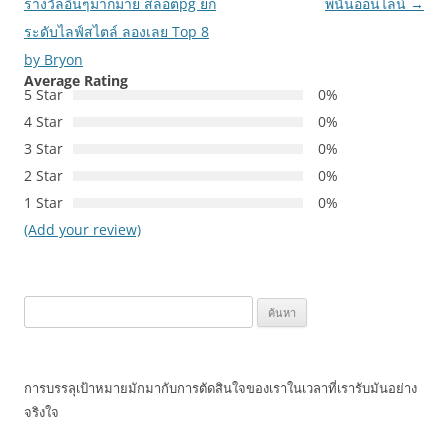
รางวัลอื่นๆมากมาย สล็อตpg ยก
พนันออนไลน์
→
ระดับไลฟ์สไตล์ ลองเลย Top 8
by Bryon
Average Rating
5 Star
0%
4 Star
0%
3 Star
0%
2 Star
0%
1 Star
0%
(Add your review)
ค้นหา
สำหรับ:
การบรรลุเป้าหมายมักมากับการตัดสินใจของเราในเวลาที่เรารับมันอย่าง
จริงใจ