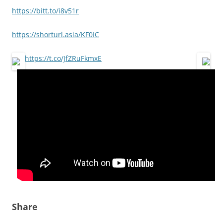
https://bitt.to/i8v51r
https://shorturl.asia/KF0IC
https://t.co/JfZRuFkmxE
Share