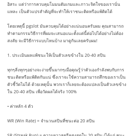
อิสระ แต่ว่าการควบคุมโมมนตัมเกมและภาวะจิตใจของเรานั่น
แหละ เป็นตัวแปรสำคัญที่จะทำให้เราชนะติดหรือแพ้ติดได้
โดยเหตุนี้ pgslot มันควบคุมได้อย่างแน่นอนครับผม คุณสามารถ
ทำตามกรรมวิธีการที่ผมจะเสนอแนะตั้งแต่นี้ต่อไปได้อย่างไม่ต้อง
สงสัย จะมีวิธีการแบบไหนบ้าง มาดูกันเลยครับผม!
1. ประเมินผลแพ้ชนะให้เป็นตัวเลขข้างใน 20-40 สปิน
ทุกๆสิ่งทุกๆอย่างจะง่ายขึ้นมากๆเมื่อคุณรู้ว่าตัวเองกำลังพบกับการ
ชนะติดหรือแพ้ติดกันแน่ ซึ่งเราจะใช้ความสามารถสึกของเราเป็น
ตัวชี้วัดไม่ได้ ด้วยเหตุนั้น พวกเราก็เลยจะต้องแปลงเป็นตัวเลขข้าง
ใน 20-40 สปิน เพื่อวัดผลได้จริง 100%
• ค่าหลัก 4 ตัว
WR (Win Rate) = จำนวนสปินที่ชนะต่อ 20 สปิน
SR (Streak Run) = ความยาวสตรีคสูงสุดใน 20 สปิน (ได้แก่ ชนะ