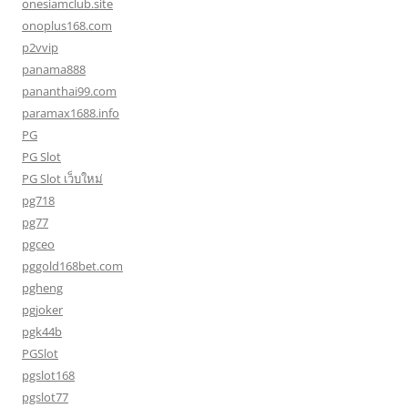
onesiamclub.site
onoplus168.com
p2vvip
panama888
pananthai99.com
paramax1688.info
PG
PG Slot
PG Slot เว็บใหม่
pg718
pg77
pgceo
pggold168bet.com
pgheng
pgjoker
pgk44b
PGSlot
pgslot168
pgslot77