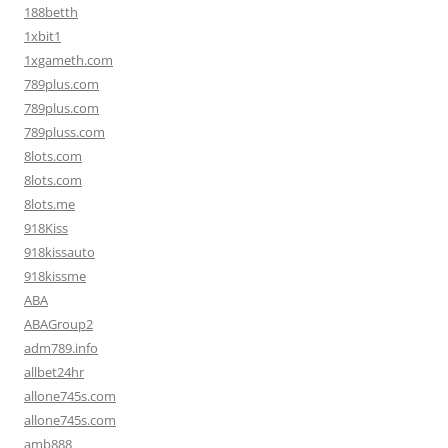
188betth
1xbit1
1xgameth.com
789plus.com
789plus.com
789pluss.com
8lots.com
8lots.com
8lots.me
918Kiss
918kissauto
918kissme
ABA
ABAGroup2
adm789.info
allbet24hr
allone745s.com
allone745s.com
amb888