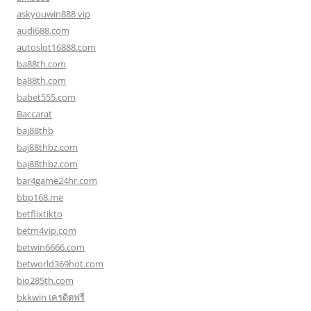
askyouwin888 vip
audi688.com
autoslot16888.com
ba88th.com
ba88th.com
babet555.com
Baccarat
baj88thb
baj88thbz.com
baj88thbz.com
bar4game24hr.com
bbp168.me
betflixtikto
betm4vip.com
betwin6666.com
betworld369hot.com
bio285th.com
bkkwin เครดิตฟรี