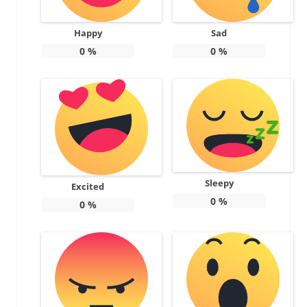
Happy
Sad
0
%
0
%
Sleepy
Excited
0
%
0
%