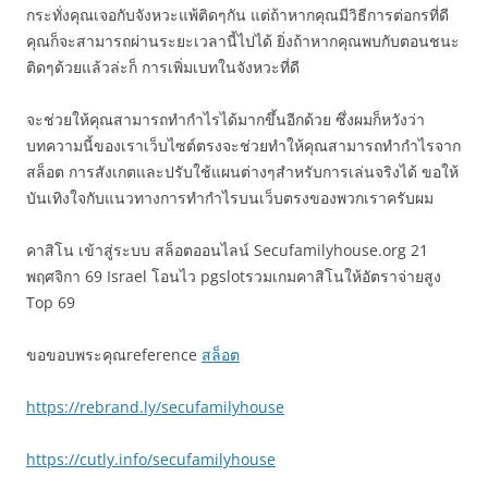
กระทั่งคุณเจอกับจังหวะแพ้ติดๆกัน แต่ถ้าหากคุณมีวิธีการต่อกรที่ดี
คุณก็จะสามารถผ่านระยะเวลานี้ไปได้ ยิ่งถ้าหากคุณพบกับตอนชนะ
ติดๆด้วยแล้วล่ะก็ การเพิ่มเบทในจังหวะที่ดี
จะช่วยให้คุณสามารถทำกำไรได้มากขึ้นอีกด้วย ซึ่งผมก็หวังว่า
บทความนี้ของเราเว็บไซต์ตรงจะช่วยทำให้คุณสามารถทำกำไรจาก
สล็อต การสังเกตและปรับใช้แผนต่างๆสำหรับการเล่นจริงได้ ขอให้
บันเทิงใจกับแนวทางการทำกำไรบนเว็บตรงของพวกเราครับผม
คาสิโน เข้าสู่ระบบ สล็อตออนไลน์ Secufamilyhouse.org 21
พฤศจิกา 69 Israel โอนไว pgslotรวมเกมคาสิโนให้อัตราจ่ายสูง
Top 69
ขอขอบพระคุณreference
สล็อต
https://rebrand.ly/secufamilyhouse
https://cutly.info/secufamilyhouse