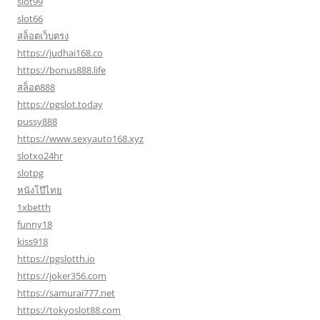
slot99
slot66
สล็อตเว็บตรง
https://judhai168.co
https://bonus888.life
สล็อต888
https://pgslot.today
pussy888
https://www.sexyauto168.xyz
slotxo24hr
slotpg
หนังโป๊ไทย
1xbetth
funny18
kiss918
https://pgslotth.io
https://joker356.com
https://samurai777.net
https://tokyoslot88.com