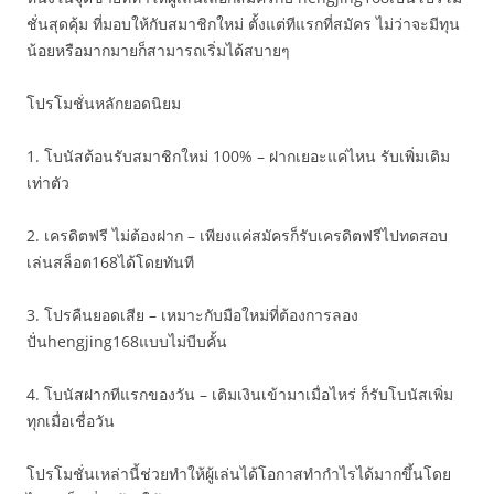
ชั่นสุดคุ้ม ที่มอบให้กับสมาชิกใหม่ ตั้งแต่ทีแรกที่สมัคร ไม่ว่าจะมีทุน
น้อยหรือมากมายก็สามารถเริ่มได้สบายๆ
โปรโมชั่นหลักยอดนิยม
1. โบนัสต้อนรับสมาชิกใหม่ 100% – ฝากเยอะแค่ไหน รับเพิ่มเติม
เท่าตัว
2. เครดิตฟรี ไม่ต้องฝาก – เพียงแค่สมัครก็รับเครดิตฟรีไปทดสอบ
เล่นสล็อต168ได้โดยทันที
3. โปรคืนยอดเสีย – เหมาะกับมือใหม่ที่ต้องการลอง
ปั่นhengjing168แบบไม่บีบคั้น
4. โบนัสฝากทีแรกของวัน – เติมเงินเข้ามาเมื่อไหร่ ก็รับโบนัสเพิ่ม
ทุกเมื่อเชื่อวัน
โปรโมชั่นเหล่านี้ช่วยทำให้ผู้เล่นได้โอกาสทำกำไรได้มากขึ้นโดย