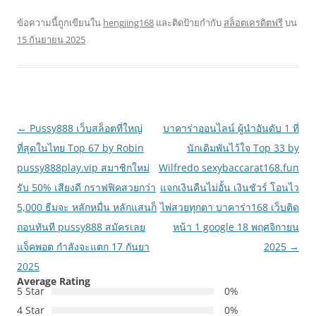
ข้อความนี้ถูกเขียนใน
hengjing168
และติดป้ายกำกับ
สล็อตเครดิตฟรี
บน
15 กันยายน 2025
เมนู
←
Pussy888 เว็บสล็อตที่ใหญ่
บาคาร่าออนไลน์ ผู้นำอันดับ 1 ที่
นำทาง
ที่สุดในไทย Top 67 by Robin
นักเดิมพันไว้ใจ Top 33 by
เรื่อง
pussy888play.vip สมาชิกใหม่
Wilfredo sexybaccarat168.fun
รับ 50% เสียงดี กราฟฟิคสวยกว่า
แจกเงินคืนไม่อั้น เงินชัวร์ โอนไว
5,000 ธีมจะ หลักหมื่น หลักแสนก็
ไพ่สวยทุกตา บาคาร่า168 เว็บติด
ถอนทันที pussy888 สมัครเลย
หน้า 1 google 18 พฤศจิกายน
แจ็คพอต กำลังจะแตก 17 กันยา
2025
→
2025
Average Rating
5 Star
0%
4 Star
0%