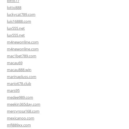
lotto77
lotto888
luckycat789.com
luis16888.com
lux555.net
lux555.net
m4newonline.com
m4newonline.com
mac1bet789.com
macau69
macau888.win
marinapluss.com
mario678.club
mars95
medee989.com
meekin365day.com
mercyrosa168.com
mexicanoo.com
mfj889xx.com