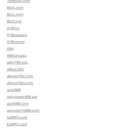
789pluss.com
8lots.com
8lots.com
8lots.me
918Kiss
918kissauto
918kissme
ABA
ABAGroup2
adm789.info
allbet24hr
allone745s.com
allone745s.com
amb888
askyouwin888 vip
audi688.com
autoslot16888.com
ba88th.com
ba88th.com