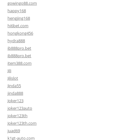
gowingo88.com
happy168
hengjing168
hi6bet.com
hongkong456
hydra888
ib888pro.bet
ib888pro.bet
item388.com
Jili
Jilislot
Jinda55
jinda888
Joker123
joker123auto
joker123th
Joker123th.com
juad69
k1gt-auto.com