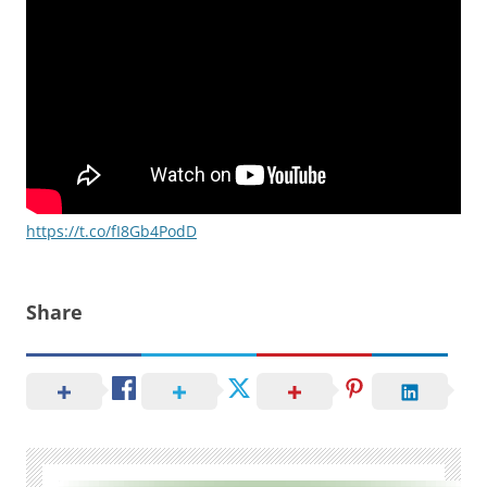
https://t.co/fI8Gb4PodD
Share