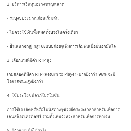
2. บริหารเงินทุนอย่างชาญฉลาด
• ระบุงบประมาณก่อนเริ่มเล่น
• ไม่ควรใช้เงินทั้งหมดทั้งปวงในครั้งเดียว
• ย้ำเล่นhengjing168แบบค่อยๆเพิ่มการเดิมพันเมื่อมั่นอกมั่นใจ
3. เลือกเกมที่มีค่า RTP สูง
เกมสล็อตที่มีค่า RTP (Return to Player) มากยิ่งกว่า 96% จะมี
โอกาสชนะสูงยิ่งกว่า
4. ใช้ประโยชน์จากโปรโมชั่น
การใช้เครดิตฟรีหรือโบนัสต่างๆช่วยยืดระยะเวลาสำหรับเพื่อการ
เล่นสล็อตเครดิตฟรี รวมทั้งเพิ่มจังหวะสำหรับเพื่อการทำเงิน
5. รู้จักหยุดเมื่อได้กำไร