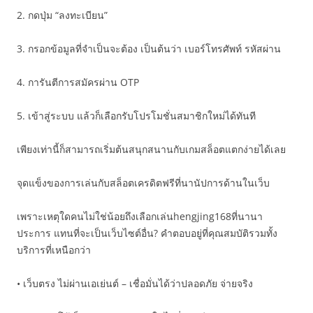
2. กดปุ่ม “ลงทะเบียน”
3. กรอกข้อมูลที่จำเป็นจะต้อง เป็นต้นว่า เบอร์โทรศัพท์ รหัสผ่าน
4. การันตีการสมัครผ่าน OTP
5. เข้าสู่ระบบ แล้วก็เลือกรับโปรโมชั่นสมาชิกใหม่ได้ทันที
เพียงเท่านี้ก็สามารถเริ่มต้นสนุกสนานกับเกมสล็อตแตกง่ายได้เลย
จุดแข็งของการเล่นกับสล็อตเครดิตฟรีที่นานัปการด้านในเว็บ
เพราะเหตุใดคนไม่ใช่น้อยถึงเลือกเล่นhengjing168ที่นานา
ประการ แทนที่จะเป็นเว็บไซต์อื่น? คำตอบอยู่ที่คุณสมบัติรวมทั้ง
บริการที่เหนือกว่า
• เว็บตรง ไม่ผ่านเอเย่นต์ – เชื่อมั่นได้ว่าปลอดภัย จ่ายจริง