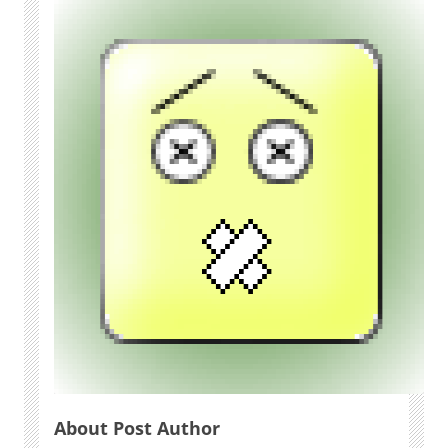
About Post Author