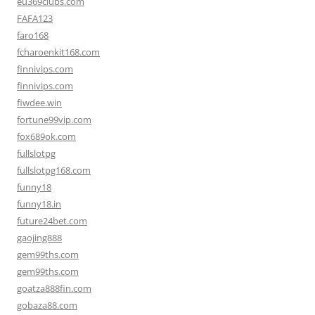
eu369clubs.com
FAFA123
faro168
fcharoenkit168.com
finnivips.com
finnivips.com
fiwdee.win
fortune99vip.com
fox689ok.com
fullslotpg
fullslotpg168.com
funny18
funny18.in
future24bet.com
gaojing888
gem99ths.com
gem99ths.com
goatza888fin.com
gobaza88.com