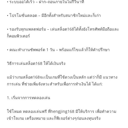
• ระบบออโต้เร็ว – ฝาก–ถอนภายในไม่กี่วินาที
• โปรโมชั่นตลอด – มีอีกทั้งสำหรับสมาชิกใหม่และก็เก่า
• รองรับทุกแพลตฟอร์ม – เล่นสล็อต168ได้ทั้งยังโทรศัพท์มือถือและ
ก็คอมพิวเตอร์
• คณะทำงานซัพพอร์ต 1 วัน – พร้อมแก้ไขแล้วก็ให้คำปรึกษา
วิธีการเล่นสล็อต168 ให้ได้เงินจริง
แม้ว่าเกมสล็อต168จะเป็นเกมที่ใช้ดวงเป็นหลัก แต่ว่าก็มี แนวทาง
การเล่น ที่ช่วยเพิ่มจังหวะสำหรับเพื่อการทำเงินได้ ได้แก่:
1. เริ่มจากการทดลองเล่น
ใช้โหมด ทดลองเล่นฟรี ที่hengjing168 มีให้บริการ เพื่อทำความ
เข้าใจเกม เครื่องหมาย และก็ฟีเจอร์ต่างๆก่อนลงทุนจริง