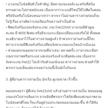
• บางเกมโบนัสคือหัวใจสำคัญ: มีหลายเกมเลยจ้ะนะครับที่สปิน
ธรรมดาจะไม่จ่ายหนักเลย เนื่องจากว่าระบบดีไซน์ให้ไปพีคในตอน
ฟรีสปินหรือโบนัสแทนมากกว่า หากเราไม่อ่านตารางจ่ายก่อนก็จะ
ไม่รู้เรื่อง อาจคิดว่าเกมเงียบเกินความจำเป็นด้วย
• ฟีพบร์เสริมแปลงจังหวะเกม: เกม live22slot บางเกมมีตัวคูณ
สะสม มี Wild พิเศษ หรือมีระบบระเบียบเปลี่ยนแปลงรีลได้ ทั้งหมด
จะอธิบายเอาไว้ในตารางจ่ายอยู่แล้ว ถ้าพวกเราอ่านส่วนนี้ก็จะ
ทราบว่าเกมมีฟีเจอร์เสริมเปลี่ยนจังหวะเกมแบบไหนบ้างนั่นเอง
• ช่วยแยกเกมออกมาจากเกมที่น่าเล่น: หลายครั้ง เราอาจจะเลือก
เกมจากภาพหรือกระแส แต่เล่นจริงแล้วเกลียดซะเลย เนื่องจาก
จังหวะเกม live22 ไม่เข้ากันตัวเองนั่นเอง ตารางจ่ายจะช่วยทำให้
พวกเราแลเห็นแต่แรกเลยว่าเกมนี้เป็นยังไงกันแน่
3. ผู้ที่อ่านตารางจ่ายเป็น มักเริ่ม ดูเกมขาด เร็วขึ้น
ผมบอกเลยว่า ผู้ที่เล่น live22slot แล้วอ่านตารางจ่ายเป็น ชอบมองดู
เกมแปรไปจากเดิมมาก จากเดิมที่พวกเราโฟกัสเพียงแค่เกมภาพงาม
โบนัสแตกดีไหม ก็จะเริ่มดูส่วนประกอบของเกมเยอะขึ้น ทำให้จับ