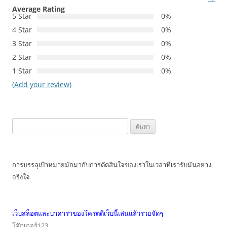
Average Rating
5 Star
0%
4 Star
0%
3 Star
0%
2 Star
0%
1 Star
0%
(Add your review)
ค้นหา
สำหรับ:
การบรรลุเป้าหมายมักมากับการตัดสินใจของเราในเวลาที่เรารับมันอย่าง
จริงใจ
เว็บสล็อตและบาคาร่าของโครตดีเว็บนี้เล่นแล้วรวยจัดๆ
โจ๊กเกอร์123