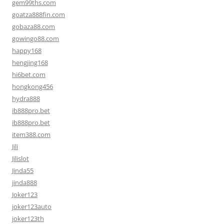
gem99ths.com
goatza888fin.com
gobaza88.com
gowingo88.com
happy168
hengjing168
hi6bet.com
hongkong456
hydra888
ib888pro.bet
ib888pro.bet
item388.com
Jili
Jilislot
Jinda55
jinda888
Joker123
joker123auto
joker123th