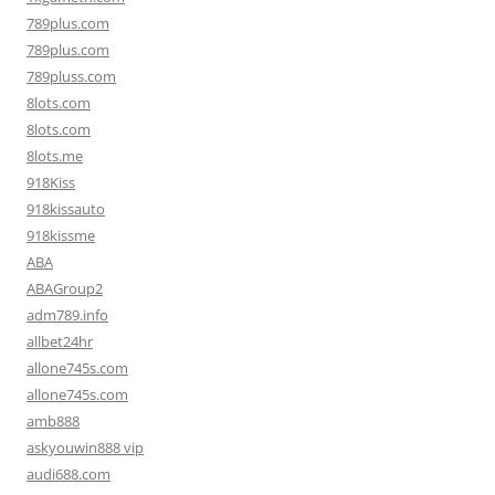
789plus.com
789plus.com
789pluss.com
8lots.com
8lots.com
8lots.me
918Kiss
918kissauto
918kissme
ABA
ABAGroup2
adm789.info
allbet24hr
allone745s.com
allone745s.com
amb888
askyouwin888 vip
audi688.com