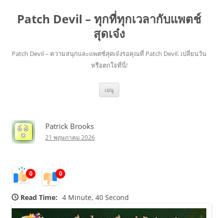
Patch Devil – ทุกที่ทุกเวลากับแพตช์
สุดเจ๋ง
Patch Devil – ความสนุกและแพตช์สุดเจ๋งรอคุณที่ Patch Devil. เปลี่ยนวัน
หรือตกใจที่นี่!
ข้าม
เมนู
ไป
ยัง
เนื้อหา
Patrick Brooks
21 พฤษภาคม 2026
0
0
Read Time:
4 Minute, 40 Second