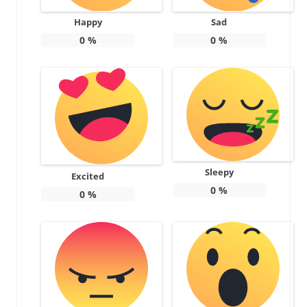
Happy
Sad
0
%
0
%
Sleepy
Excited
0
%
0
%