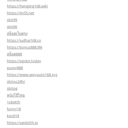
https://hengjing168.wiki
https://jin55.net
slot99
slot66
สล็อตเว็บตรง
https://judhai168.co
https://bonus888.life
สล็อต888
https://pgslot.today
pussy888
https://www.sexyauto168.xyz
slotxo24hr
slotpg
หนังโป๊ไทย
1xbetth
funny18
kiss918
https://pgslotth.io