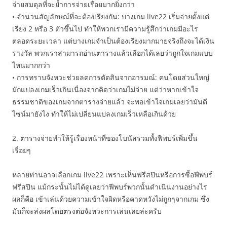
จ่ายสมดุลที่จะย้ำการจ่ายเรื่อยมากยิ่งกว่า
• จำนวนสัญลักษณ์ที่จะต้องเรียงกัน: บางเกม live22 เริ่มจ่ายตั้งแต่
เรียง 2 หรือ 3 ตัวขึ้นไป ทำให้พวกเรามีความรู้สึกว่าเกมมีอะไร
ตลอดระยะเวลา แต่บางเกมจำเป็นต้องเรียงมากมายจริงถึงจะได้เงิน
รางวัล พวกเราสามารถอ่านตารางแล้วเลือกได้เลยว่าถูกใจเกมแบบ
ไหนมากกว่า
• การทราบจังหวะช่วยลดการตัดสินจากอารมณ์: คนโดยส่วนใหญ่
มักแปลงเกมเร็วเกินเนื่องจากคิดว่าเกมไม่จ่าย แต่ว่าหากเข้าใจ
ธรรมชาติของเกมจากตารางจ่ายแล้ว จะพอเข้าใจเกมเลยว่ามันดี
ไซน์มายังไง ทำให้ไม่เปลี่ยนแปลงเกมเร็วเหลือเกินด้วย
2. ตารางจ่ายทำให้รู้เรื่องหน้าที่ของโบนัสรวมทั้งฟีพบร์เพิ่มขึ้น
เรื่อยๆ
หลายท่านอาจเลือกเกม live22 เพราะเห็นฟรีสปินหรือการซื้อฟีพบร์
ฟรีสปิน แม้กระนั้นไม่ได้ดูเลยว่าฟีพบร์พวกนั้นดำเนินงานอย่างไร
ผลก็คือ เข้าเล่นด้วยความเข้าใจผิดหรือคาดหวังไม่ถูกๆจากเกม ซึ่ง
มันก็จะส่งผลโดยตรงต่อจังหวะการเล่นเลยล่ะครับ