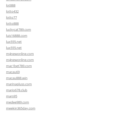
lot888
lotto432
lotto77
lotto888
luckycat789.com
luis16888.com
lux555.net
lux555.net
m4newonline.com
m4newonline.com
mac1bet789.com
macau69
macau888.win
marinapluss.com
mario678.club
mars95
medee989.com
meekin365day.com