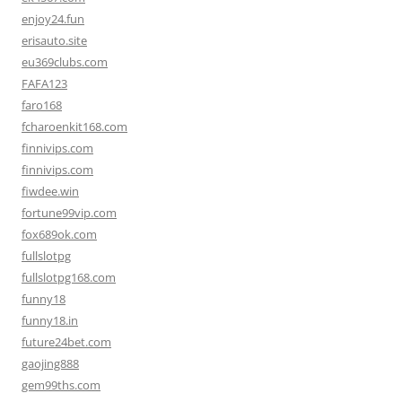
enjoy24.fun
erisauto.site
eu369clubs.com
FAFA123
faro168
fcharoenkit168.com
finnivips.com
finnivips.com
fiwdee.win
fortune99vip.com
fox689ok.com
fullslotpg
fullslotpg168.com
funny18
funny18.in
future24bet.com
gaojing888
gem99ths.com