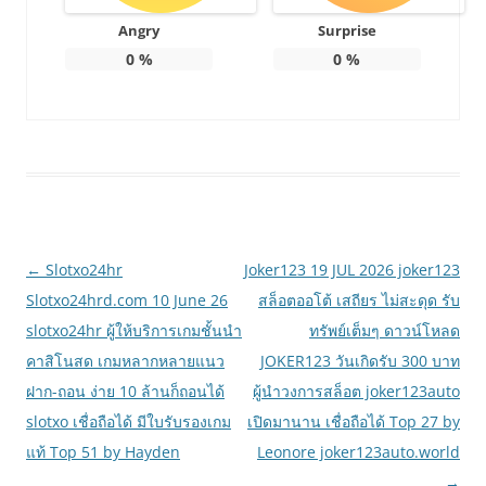
Angry
Surprise
0
%
0
%
เมนู
←
Slotxo24hr
Joker123 19 JUL 2026 joker123
นำทาง
Slotxo24hrd.com 10 June 26
สล็อตออโต้ เสถียร ไม่สะดุด รับ
เรื่อง
slotxo24hr ผู้ให้บริการเกมชั้นนำ
ทรัพย์เต็มๆ ดาวน์โหลด
คาสิโนสด เกมหลากหลายแนว
JOKER123 วันเกิดรับ 300 บาท
ฝาก-ถอน ง่าย 10 ล้านก็ถอนได้
ผู้นำวงการสล็อต joker123auto
slotxo เชื่อถือได้ มีใบรับรองเกม
เปิดมานาน เชื่อถือได้ Top 27 by
แท้ Top 51 by Hayden
Leonore joker123auto.world
→