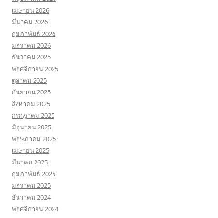
เมษายน 2026
มีนาคม 2026
กุมภาพันธ์ 2026
มกราคม 2026
ธันวาคม 2025
พฤศจิกายน 2025
ตุลาคม 2025
กันยายน 2025
สิงหาคม 2025
กรกฎาคม 2025
มิถุนายน 2025
พฤษภาคม 2025
เมษายน 2025
มีนาคม 2025
กุมภาพันธ์ 2025
มกราคม 2025
ธันวาคม 2024
พฤศจิกายน 2024