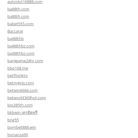
autoslot16888.com
ba88th.com
ba88th.com
babet555.com
Baccarat
baj88thb
baj88thbz.com
baj88thbz.com
bar4game24hr.com
bbp168.me
betflixtikto
betm4vip.com
betwin6666.com
betworld369hot.com
bio285th.com
bkkwin เครดิตฟรี
bng55
bombet888.win
bonanza99