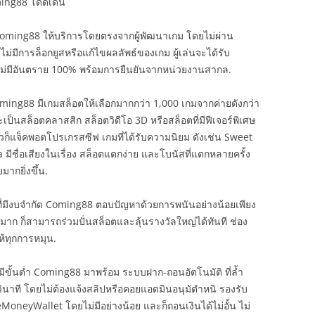
oming88 โดดเด่น
ต Coming88 ให้บริการโดยตรงจากผู้พัฒนาเกม โดยไม่ผ่าน
าไม่มีการล็อกยูสหรือแก้ไขผลลัพธ์ของเกม ผู้เล่นจะได้รับ
ไม่มีอันตราย 100% พร้อมการยืนยันจากหน่วยงานสากล.
ming88 มีเกมสล็อตให้เลือกมากกว่า 1,000 เกมจากค่ายดังกว่า
เป็นสล็อตคลาสสิก สล็อตวิดีโอ 3D หรือสล็อตที่มีฟีเจอร์พิเศษ
วก็แจ็คพอตโปรเกรสซีฟ เกมที่ได้รับความนิยม ดังเช่น Sweet
ชื่อเสียงในเรื่อง สล็อตแตกง่าย และโบนัสที่แตกหลายครั้ง
ากยิ่งขึ้น.
่นที่มีงบจำกัด Coming88 ตอบปัญหาด้วยการพนันอย่างน้อยเพียง
อมาก ก็สามารถร่วมปั่นสล็อตและลุ้นรางวัลใหญ่ได้ทันที ช่อง
้ทุกการหมุน.
ีขั้นต่ำ Coming88 มาพร้อม ระบบฝาก-ถอนอัตโนมัติ ที่ล้ำ
ินาที โดยไม่ต้องแจ้งสลิปหรือคอยแอดมินอนุมัตำหนิ รองรับ
oneyWallet โดยไม่มีอย่างน้อย และก็ถอนเงินได้ไม่อั้น ไม่