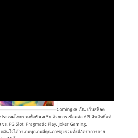
Coming88 เป็น เว็บสล็อต
ะเทศไทยรวมทั้งทั่วเอเชีย ด้วยการเชื่อมต่อ API ลิขสิทธิ์แท้
เช่น PG Slot, Pragmatic Play, Joker Gaming,
ถมั่นใจได้ว่าเกมทุกเกมมีคุณภาพสูงรวมทั้งมีอัตราการจ่าย