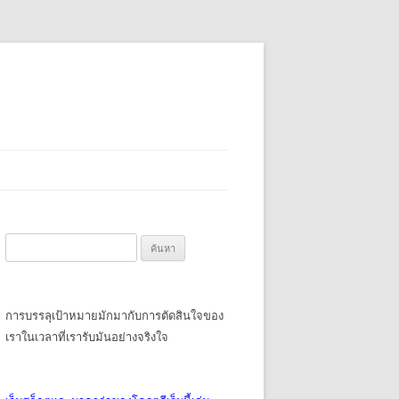
ค้นหา
สำหรับ:
การบรรลุเป้าหมายมักมากับการตัดสินใจของ
เราในเวลาที่เรารับมันอย่างจริงใจ