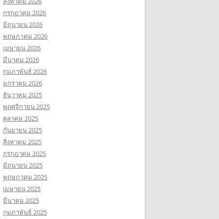
สิงหาคม 2026
กรกฎาคม 2026
มิถุนายน 2026
พฤษภาคม 2026
เมษายน 2026
มีนาคม 2026
กุมภาพันธ์ 2026
มกราคม 2026
ธันวาคม 2025
พฤศจิกายน 2025
ตุลาคม 2025
กันยายน 2025
สิงหาคม 2025
กรกฎาคม 2025
มิถุนายน 2025
พฤษภาคม 2025
เมษายน 2025
มีนาคม 2025
กุมภาพันธ์ 2025