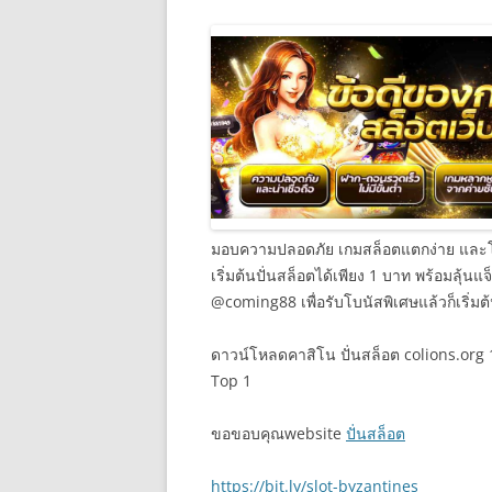
มอบความปลอดภัย เกมสล็อตแตกง่าย และโปรโ
เริ่มต้นปั่นสล็อตได้เพียง 1 บาท พร้อมลุ้นแ
@coming88 เพื่อรับโบนัสพิเศษแล้วก็เริ่มต้
ดาวน์โหลดคาสิโน ปั่นสล็อต colions.org
Top 1
ขอขอบคุณwebsite
ปั่นสล็อต
https://bit.ly/slot-byzantines