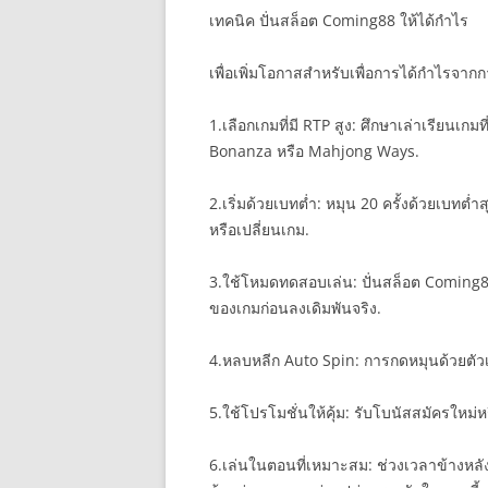
เทคนิค ปั่นสล็อต Coming88 ให้ได้กำไร
เพื่อเพิ่มโอกาสสำหรับเพื่อการได้กำไรจาก
1.เลือกเกมที่มี RTP สูง: ศึกษาเล่าเรียนเกมท
Bonanza หรือ Mahjong Ways.
2.เริ่มด้วยเบทต่ำ: หมุน 20 ครั้งด้วยเบทต่ำ
หรือเปลี่ยนเกม.
3.ใช้โหมดทดสอบเล่น: ปั่นสล็อต Coming88
ของเกมก่อนลงเดิมพันจริง.
4.หลบหลีก Auto Spin: การกดหมุนด้วยตัวเ
5.ใช้โปรโมชั่นให้คุ้ม: รับโบนัสสมัครใหม่หร
6.เล่นในตอนที่เหมาะสม: ช่วงเวลาข้างหลังเท