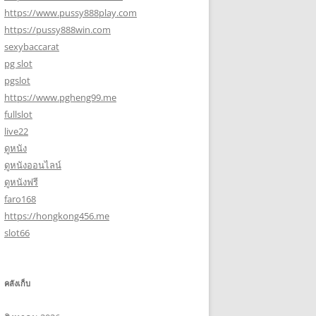
https://www.pussy888play.com
https://pussy888win.com
sexybaccarat
pg slot
pgslot
https://www.pgheng99.me
fullslot
live22
ดูหนัง
ดูหนังออนไลน์
ดูหนังฟรี
faro168
https://hongkong456.me
slot66
คลังเก็บ