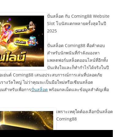
ปั่นสล็อต กับ Coming88 Website
Slot โบนัสแตกหลายครั้งสุดในปี
2025
ปั่นสล็อต Coming88 คือคำตอบ
สำหรับนักพนันที่กำลังมองหา
แพลตฟอร์มสล็อตออนไลน์ที่อีกทั้ง
บันเทิงใจและก็ทำกำไรได้จริงในปี
านเอเย่นต์ Coming88 เสนอประสบการณ์การเล่นที่ปลอดภัย
นรางวัลใหญ่ ไม่ว่าคุณจะเป็นมือใหม่หรือเซียนสล็อต
ยมสำหรับเพื่อการ
ปั่นสล็อต
พร้อมกลเม็ดและข้อมูลสำคัญเพื่อ
เพราะเหตุใดต้องเลือกปั่นสล็อต
Coming88