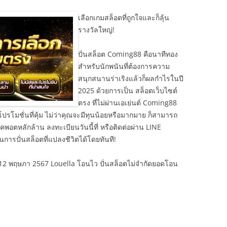
เลือกเกมสล็อตที่ถูกใจและก็ลุ้น
รางวัลใหญ่!
ปั่นสล็อต Coming88 คือนาทีทอง
สำหรับนักพนันที่ต้องการความ
สนุกสนานร่าเริงแล้วก็ผลกำไรในปี
2025 ด้วยการเป็น สล็อตเว็บไซต์
ตรง ที่ไม่ผ่านเอเย่นต์ Coming88
มชั่นที่คุ้ม ไม่ว่าคุณจะมีทุนน้อยหรือมากมาย ก็สามารถ
จ็คพอตหลักล้าน ลงทะเบียนวันนี้ที่ หรือติดต่อผ่าน LINE
นการปั่นสล็อตที่แปลงชีวิตได้โดยทันที!
 12 พฤษภา 2567 Louella โอนไว ปั่นสล็อตไม่จำกัดยอดโอน