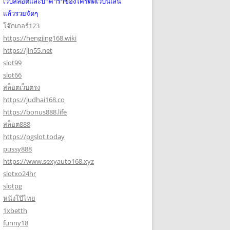
เว็บสล็อตและบาคาร่าของโครตดีเว็บนี้เล่น
แล้วรวยจัดๆ
โจ๊กเกอร์123
https://hengjing168.wiki
https://jin55.net
slot99
slot66
สล็อตเว็บตรง
https://judhai168.co
https://bonus888.life
สล็อต888
https://pgslot.today
pussy888
https://www.sexyauto168.xyz
slotxo24hr
slotpg
หนังโป๊ไทย
1xbetth
funny18