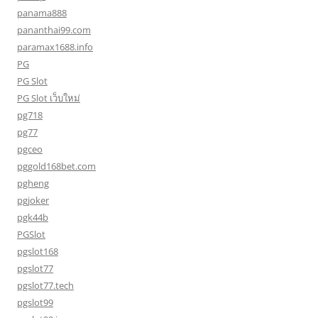
panama888
pananthai99.com
paramax1688.info
PG
PG Slot
PG Slot เว็บใหม่
pg718
pg77
pgceo
pggold168bet.com
pgheng
pgjoker
pgk44b
PGSlot
pgslot168
pgslot77
pgslot77.tech
pgslot99