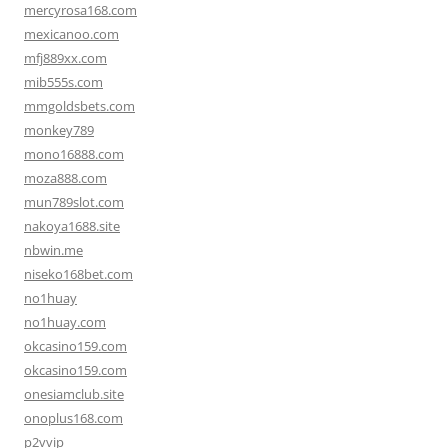
mercyrosa168.com
mexicanoo.com
mfj889xx.com
mib555s.com
mmgoldsbets.com
monkey789
mono16888.com
moza888.com
mun789slot.com
nakoya1688.site
nbwin.me
niseko168bet.com
no1huay
no1huay.com
okcasino159.com
okcasino159.com
onesiamclub.site
onoplus168.com
p2vvip