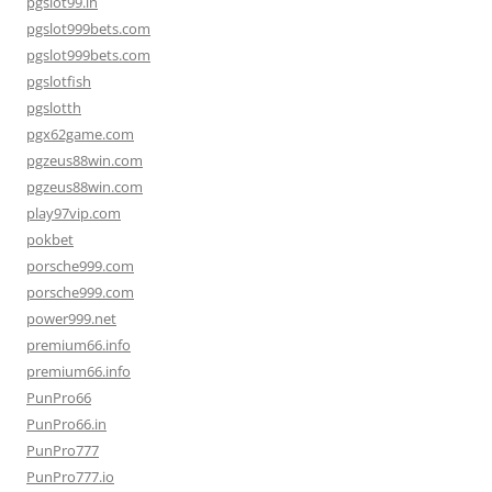
pgslot99.in
pgslot999bets.com
pgslot999bets.com
pgslotfish
pgslotth
pgx62game.com
pgzeus88win.com
pgzeus88win.com
play97vip.com
pokbet
porsche999.com
porsche999.com
power999.net
premium66.info
premium66.info
PunPro66
PunPro66.in
PunPro777
PunPro777.io