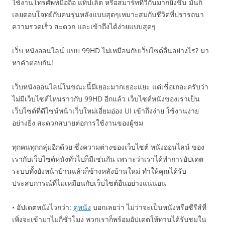
ใช้งานโทรศัพท์มือถือ แท็ปเล็ต หรือสมาร์ททีวีกันมากยิ่งขึ้น มันก็
เลยตอบโจทย์กับคนรุ่นหลังแบบสุดๆเหมาะสมกับชีวิตที่ปรารถนา
ความรวดเร็ว สะดวก และเข้าถึงได้ง่ายแบบสุดๆ
เว็บ หนังออนไลน์ แบบ 99HD ไม่เหมือนกับเว็บไซต์อื่นอย่างไร? มา
หาคำตอบกัน!
เว็บหนังออนไลน์ในขณะนี้มีเยอะมากเยอะแยะ แต่เชื่อเถอะครับว่า
ไม่มีเว็บไซต์ไหนราวกับ 99HD อีกแล้ว เว็บไซต์หนังของเราเป็น
เว็บไซต์ที่ดีไซน์หน้าเว็บใหม่เอี่ยมอ่อง UI เข้าถึงง่าย ใช้งานง่าย
อย่างยิ่ง สะดวกสบายต่อการใช้งานของผู้ชม
ทุกคนทุกกลุ่มอีกด้วย ซึ่งความต่างของเว็บไซต์ หนังออนไลน์ ของ
เรากับเว็บไซต์หนังทั่วไปก็มีเช่นกัน เพราะว่าเราได้ทำการอัปเดต
ระบบทั้งยังหน้าบ้านแล้วก็ข้างหลังบ้านใหม่ ทำให้คุณได้รับ
ประสบการณ์ที่ไม่เหมือนกับเว็บไซต์อื่นอย่างแน่นอน
• อัปเดตหนังไวกว่า:
ดูหนัง
บอกเลยว่า ไม่ว่าจะเป็นหนังหรือซีรีส์ที่
เพิ่งจะเข้ามาไม่กี่ชั่วโมง พวกเราก็พร้อมอัปเดตให้ท่านได้รับชมใน