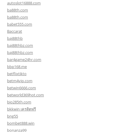
autoslot16888.com
ba88th.com
ba88th.com
babet555.com
Baccarat
baj88thb
baj88thbz.com
baj88thbz.com
bar4game24hr.com
bbp168.me
betflixtikto
betm4vip.com
betwin6666.com
betworld369hot.com
bio285th.com
bkkwin เครดิตฟรี
bng55
bombet888.win
bonanza99