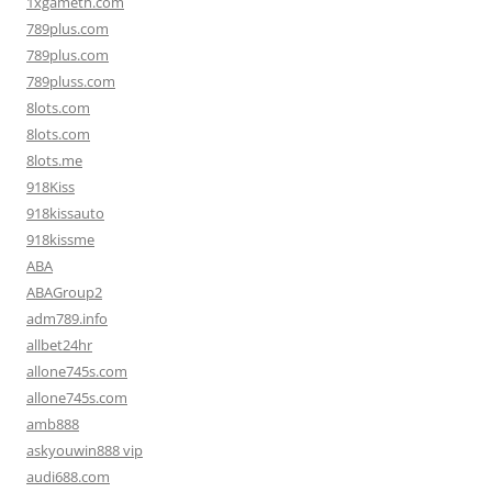
1xgameth.com
789plus.com
789plus.com
789pluss.com
8lots.com
8lots.com
8lots.me
918Kiss
918kissauto
918kissme
ABA
ABAGroup2
adm789.info
allbet24hr
allone745s.com
allone745s.com
amb888
askyouwin888 vip
audi688.com