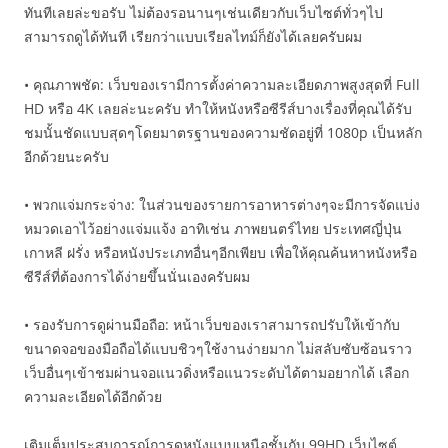
ทันทีเลยล่ะขอรับ ไม่ต้องรอนานๆเช่นเดียวกับเว็บไซต์ทั่วๆไป
สามารถดูได้ทันที เรียกว่าแบบเรียลไทม์ก็ยังได้เลยครับผม
• คุณภาพชัด: เว็บของเรามีการตั้งค่าความละเอียดภาพสูงสุดที่ Full
HD หรือ 4K เลยล่ะนะครับ ทำให้หนังหรือซีรีส์บางเรื่องที่คุณได้รับ
ชมนั้นชัดแบบสุดๆโดยมาตรฐานของความชัดอยู่ที่ 1080p เป็นหลัก
อีกด้วยนะครับ
• พวกแจ่มกระจ่าง: ในส่วนของรายการอาหารต่างๆจะมีการจัดแบ่ง
หมวดเอาไว้อย่างแจ่มแจ้ง อาทิเช่น ภาพยนตร์ไทย ประเทศญี่ปุ่น
เกาหลี ฝรั่ง หรือหนังประเภทอื่นๆอีกเพียบ เพื่อให้คุณค้นหาหนังหรือ
ซีรีส์ที่ต้องการได้ง่ายขึ้นนั่นเองครับผม
• รองรับการดูผ่านมือถือ: หน้าเว็บของเราสามารถปรับให้เข้ากับ
ขนาดจอของมือถือได้แบบชิวๆใช้งานง่ายมาก ไม่สลับซับซ้อนราว
เว็บอื่นๆเข้าชมผ่านจอแนวดิ่งหรือแนวระดับได้ตามอยากได้ เลือก
ความละเอียดได้อีกด้วย
เติมเต็มประสบการณ์การดูหนังแบบเหนือชั้นกับ 99HD เว็บไซต์