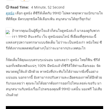
Read Time:
4 Minute, 52 Second
ดูหนัง
เลือก ดูหนัง ดีซีรีส์เด็ดกับ 99HD ไม่พลาดทุกความเบิกบานใจ
ที่ดีที่สุด มีครบทุกชนิดให้เลือกเฟ้น สนุกสนานได้ทุกวี่ทุกวัน!
ถ้าหากคุณเป็นผู้ที่ถูกใจแล้วก็สนใจดูหนังล่ะก็ มาลองดูกับพวก
เรา 99HD สินะครับ เว็บ ดูหนังออนไลน์ ที่เยี่ยมที่สุดขณะนี้
แหล่งสรุปความหรรษาแบบจัดเต็ม ไม่ว่าจะเป็นหนังเก่า หนังใหม่ ซี
รีส์ดังจากแพลตฟอร์มต่างๆไม่ว่าจะมาจากประเทศอะไร
ก็จัดเต็มให้คุณแบบครบๆแน่นอน บอกเลยว่า ดูหนัง ไทยก็ฟิน ซีรีส์
นอกก็เพลิดเพลินแน่ๆ 100% มีหนังแล้วก็ซีรีส์ให้ท่านเลือกเยอะ จัด
หมวดหมู่ให้แล้วอีกด้วย หาหนังที่ประทับใจได้ง่ายมากยิ่งขึ้นอย่าง
แน่นอน นอกจากนี้ ยังสามารถปรับความละเอียดของภาพได้อีกด้วย
รับรองเลยว่า คุณจะไม่ได้อยากต้องการออกไปไหนเลยล่ะขอรับ มา
สนุกสนานกับหนังเรื่องโปรดของคุณที่ 99HD แค่นั้น มองฟรี ไม่เสีย
เงินด้วย!