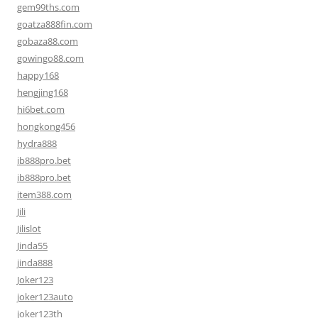
gem99ths.com
goatza888fin.com
gobaza88.com
gowingo88.com
happy168
hengjing168
hi6bet.com
hongkong456
hydra888
ib888pro.bet
ib888pro.bet
item388.com
Jili
Jilislot
Jinda55
jinda888
Joker123
joker123auto
joker123th