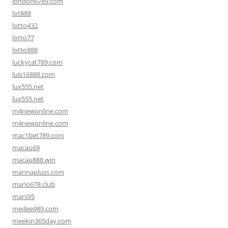
london6789.com
lot888
lotto432
lotto77
lotto888
luckycat789.com
luis16888.com
lux555.net
lux555.net
m4newonline.com
m4newonline.com
mac1bet789.com
macau69
macau888.win
marinapluss.com
mario678.club
mars95
medee989.com
meekin365day.com