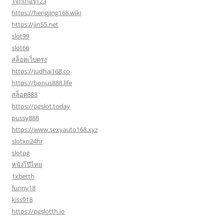
โจ๊กเกอร์123
https://hengjing168.wiki
https://jin55.net
slot99
slot66
สล็อตเว็บตรง
https://judhai168.co
https://bonus888.life
สล็อต888
https://pgslot.today
pussy888
https://www.sexyauto168.xyz
slotxo24hr
slotpg
หนังโป๊ไทย
1xbetth
funny18
kiss918
https://pgslotth.io