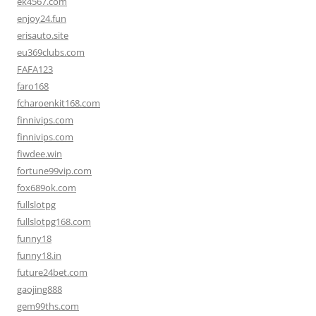
ek4567.com
enjoy24.fun
erisauto.site
eu369clubs.com
FAFA123
faro168
fcharoenkit168.com
finnivips.com
finnivips.com
fiwdee.win
fortune99vip.com
fox689ok.com
fullslotpg
fullslotpg168.com
funny18
funny18.in
future24bet.com
gaojing888
gem99ths.com