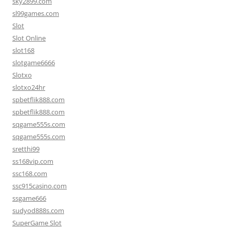
sky2899.com
sl99games.com
Slot
Slot Online
slot168
slotgame6666
Slotxo
slotxo24hr
spbetflik888.com
spbetflik888.com
sqgame555s.com
sqgame555s.com
sretthi99
ss168vip.com
ssc168.com
ssc915casino.com
ssgame666
sudyod888s.com
SuperGame Slot