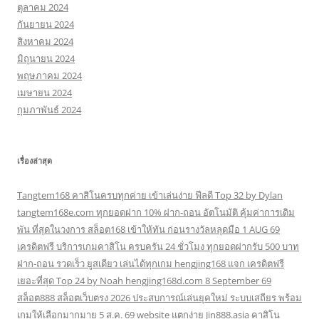
ตุลาคม 2024
กันยายน 2024
สิงหาคม 2024
มิถุนายน 2024
พฤษภาคม 2024
เมษายน 2024
กุมภาพันธ์ 2024
เรื่องล่าสุด
Tangtem168 คาสิโนครบทุกค่าย เข้าเล่นง่าย ฟีลดี Top 32 by Dylan
tangtem168e.com ทุกยอดฝาก 10% ฝาก-ถอน อัตโนมัติ คุ้มค่าการเดิม
พัน ที่สุดในวงการ สล็อต168 เข้าให้ทัน ก่อนรางวัลหลุดมือ 1 AUG 69
เครดิตฟรี บริการเกมคาสิโน ครบครัน 24 ชั่วโมง ทุกยอดฝากรับ 500 บาท
ฝาก-ถอน รวดเร็ว ยูสเดียว เล่นได้ทุกเกม hengjing168 แจก เครดิตฟรี
เยอะที่สุด Top 24 by Noah hengjing168d.com 8 September 69
สล็อต888 สล็อตเว็บตรง 2026 ประสบการณ์เล่นยุคใหม่ ระบบเสถียร พร้อม
เกมให้เลือกมากมาย 5 ส.ค. 69 website แตกง่าย Jin888.asia คาสิโน