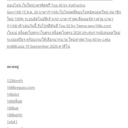
ออนไลน์ เว็บใหญ่ เครดิตฟรี Top 43 by Katharina
Sexy168 15 ส.ค. 26 บาคาร่า168 เว็บไพ่สดที่ตอบโจทย์คนยุคใหม่ สมาชิก
ใหม่ 100% ระบบอัตโนมัติเจ้าแรก บาคาร่าสด ดีลเลอร์สาวสวย บาคา
ร่า168 เข้าเล่นวันนี้ รับโปรดีทันที Top 92 by Teena sexy168c.com
เว็บแม่ สล็อตเว็บตรง เว็บตรง สล็อตเว็บตรง 2026 ประสบการณ์เล่นยุคใหม่
ระบบเสถียร พร้อมเกมให้เลือกมากมาย ใหม่ล่าสุด Top 60 by Lelia
Jin888.asia 19 September 2026 คาสิโน
หมวดหมู่
123lionth
1688vegasx.com
168slot
168สล็อต
188bet
188betth
1xbit1