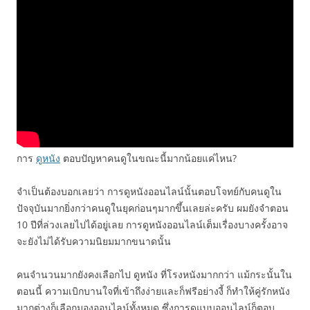
การ
ดูหนัง
ตอบปัญหาคนดูในขณะนี้มากน้อยแค่ไหน?
จำเป็นต้องบอกเลยว่า การดูหนังออนไลน์นั้นตอบโจทย์กับคนดูใน
ปัจจุบันมากยิ่งกว่าคนดูในยุคก่อนๆมากขึ้นเลยล่ะครับ ผมยังจำตอน
10 ปีที่ล่วงเลยไปได้อยู่เลย การดูหนังออนไลน์เต็มเรื่องบางครั้งอาจ
จะยังไม่ได้รับความนิยมมากขนาดนั้น
คนจำนวนมากยังคงเลือกไป ดูหนัง ที่โรงหนังมากกว่า แม้กระนั้นใน
ตอนนี้ ความเบิกบานใจที่เข้าถึงง่ายและก็ฟรีอย่างงี้ ก็ทำให้คู่รักหนัง
มากต่างก็เลือกมองออนไลน์ทั้งหมด ซึ่งการดูแบบออนไลน์ก็ตอบ