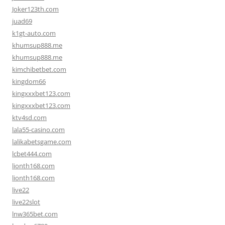
Joker123th.com
juad69
k1gt-auto.com
khumsup888.me
khumsup888.me
kimchibetbet.com
kingdom66
kingxxxbet123.com
kingxxxbet123.com
ktv4sd.com
lala55-casino.com
lalikabetsgame.com
lcbet444.com
lionth168.com
lionth168.com
live22
live22slot
lnw365bet.com