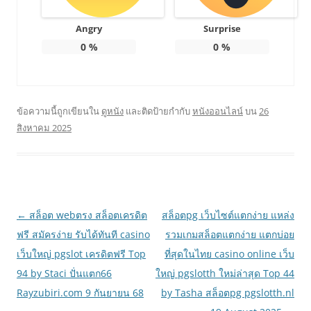
Angry
Surprise
0
%
0
%
ข้อความนี้ถูกเขียนใน
ดูหนัง
และติดป้ายกำกับ
หนังออนไลน์
บน
26
สิงหาคม 2025
เมนู
←
สล็อต webตรง สล็อตเครดิต
สล็อตpg เว็บไซต์แตกง่าย แหล่ง
นำทาง
ฟรี สมัครง่าย รับได้ทันที casino
รวมเกมสล็อตแตกง่าย แตกบ่อย
เรื่อง
เว็บใหญ่ pgslot เครดิตฟรี Top
ที่สุดในไทย casino online เว็บ
94 by Staci ปั่นแตก66
ใหญ่ pgslotth ใหม่ล่าสุด Top 44
Rayzubiri.com 9 กันยายน 68
by Tasha สล็อตpg pgslotth.nl