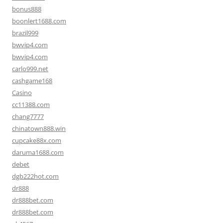
bonus888
boonlert1688.com
brazil999
bwvip4.com
bwvip4.com
carlo999.net
cashgame168
Casino
cc11388.com
chang7777
chinatown888.win
cupcake88x.com
daruma1688.com
debet
dgb222hot.com
dr888
dr888bet.com
dr888bet.com