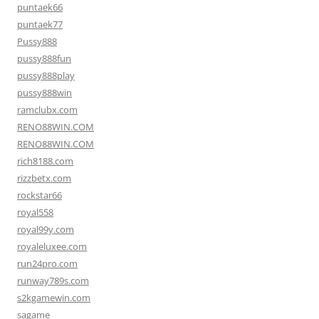
puntaek66
puntaek77
Pussy888
pussy888fun
pussy888play
pussy888win
ramclubx.com
RENO88WIN.COM
RENO88WIN.COM
rich8188.com
rizzbetx.com
rockstar66
royal558
royal99y.com
royaleluxee.com
run24pro.com
runway789s.com
s2kgamewin.com
sagame