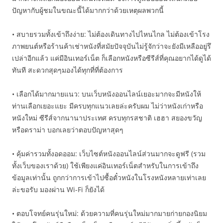
ปัญหากับผู้ชมในขณะนี้ได้มากกว่าด้วยเหตุผลพวกนี้
• สบายรวมทั้งเข้าถึงง่าย: ไม่ต้องเดินทางไปไหนไกล ไม่ต้องเข้าโรง
ภาพยนต์หรือร้านค้าเช่าหนังที่สมัยปัจจุบันไม่รู้จักว่าจะยังมีเหลืออยู่รึ
เปล่าอีกแล้ว แค่มีอินเทอร์เน็ต ก็เลือกหนังหรือซีรีส์ที่คุณอยากได้ดูได้
ทันที สะดวกสุดๆมองได้ทุกที่ที่ต้องการ
• เลือกได้มากมายแนว: บนเว็บหนังออนไลน์เยอะมากจะมีหนังให้
ท่านเลือกเยอะแยะ มีครบทุกแนวเลยล่ะครับผม ไม่ว่าหนังเก่าหรือ
หนังใหม่ ซีรีส์จากนานาประเทศ ครบทุกรสชาติ เฮฮา สยองขวัญ
หรือดราม่า บอกเลยว่าตอบปัญหาสุดๆ
• คุ้มค่ารวมทั้งอดออม: เว็บไซต์หนังออนไลน์ส่วนมากจะดูฟรี (รวม
ทั้งเว็บของเราด้วย) ใช้เพียงแค่อินเทอร์เน็ตสำหรับในการเข้าถึง
ข้อมูลเท่านั้น ถูกกว่าการเข้าไปซื้อตั๋วหนังในโรงหนังหลายเท่าเลย
ล่ะขอรับ มองผ่าน Wi-Fi ก็ยังได้
• ตอบโจทย์คนรุ่นใหม่: ด้วยความที่คนรุ่นใหม่มากมายก่ายกองนิยม