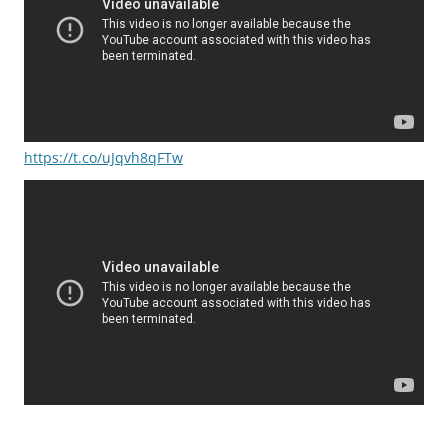
https://t.co/uJqvh8qFTw