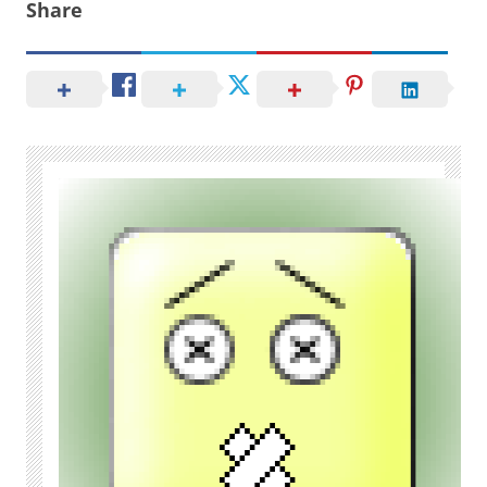
Share