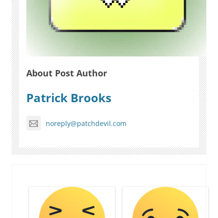
About Post Author
Patrick Brooks
noreply@patchdevil.com