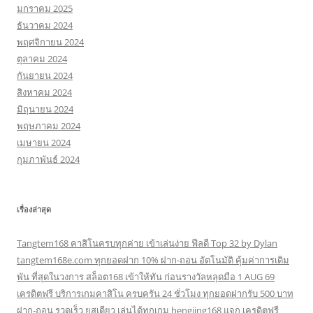
มกราคม 2025
ธันวาคม 2024
พฤศจิกายน 2024
ตุลาคม 2024
กันยายน 2024
สิงหาคม 2024
มิถุนายน 2024
พฤษภาคม 2024
เมษายน 2024
กุมภาพันธ์ 2024
เรื่องล่าสุด
Tangtem168 คาสิโนครบทุกค่าย เข้าเล่นง่าย ฟีลดี Top 32 by Dylan
tangtem168e.com ทุกยอดฝาก 10% ฝาก-ถอน อัตโนมัติ คุ้มค่าการเดิม
พัน ที่สุดในวงการ สล็อต168 เข้าให้ทัน ก่อนรางวัลหลุดมือ 1 AUG 69
เครดิตฟรี บริการเกมคาสิโน ครบครัน 24 ชั่วโมง ทุกยอดฝากรับ 500 บาท
ฝาก-ถอน รวดเร็ว ยูสเดียว เล่นได้ทุกเกม hengjing168 แจก เครดิตฟรี