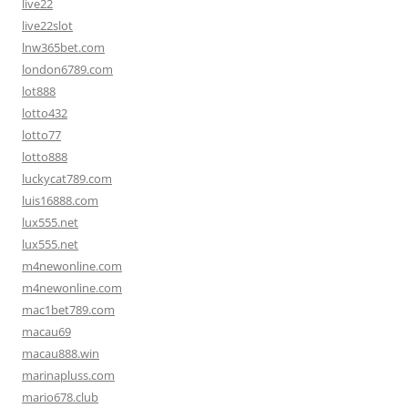
live22
live22slot
lnw365bet.com
london6789.com
lot888
lotto432
lotto77
lotto888
luckycat789.com
luis16888.com
lux555.net
lux555.net
m4newonline.com
m4newonline.com
mac1bet789.com
macau69
macau888.win
marinapluss.com
mario678.club