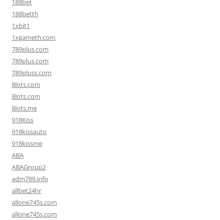
188bet
188betth
1xbit1
1xgameth.com
789plus.com
789plus.com
789pluss.com
8lots.com
8lots.com
8lots.me
918Kiss
918kissauto
918kissme
ABA
ABAGroup2
adm789.info
allbet24hr
allone745s.com
allone745s.com