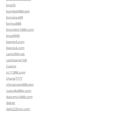
bng55
bombet888.win
bonanza99
bonus888
boonlert1688.com
brazil999
bwvip4.com
bwvip4.com
carlo999.net
cashgame168
Casino
cc11388.com
chang7777
chinatown888.win
cupcake88x.com
daruma1688.com
debet
dgb222hot.com