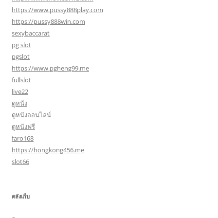
https://www.pussy888play.com
https://pussy888win.com
sexybaccarat
pg slot
pgslot
https://www.pgheng99.me
fullslot
live22
ดูหนัง
ดูหนังออนไลน์
ดูหนังฟรี
faro168
https://hongkong456.me
slot66
คลังเก็บ