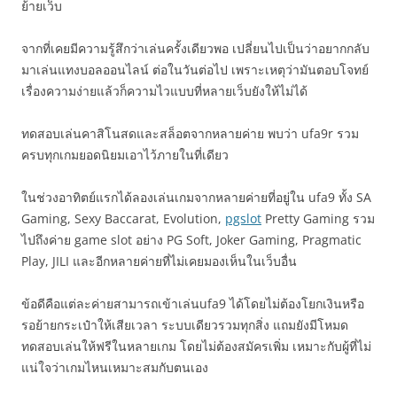
ย้ายเว็บ
จากที่เคยมีความรู้สึกว่าเล่นครั้งเดียวพอ เปลี่ยนไปเป็นว่าอยากกลับ
มาเล่นแทงบอลออนไลน์ ต่อในวันต่อไป เพราะเหตุว่ามันตอบโจทย์
เรื่องความง่ายแล้วก็ความไวแบบที่หลายเว็บยังให้ไม่ได้
ทดสอบเล่นคาสิโนสดและสล็อตจากหลายค่าย พบว่า ufa9r รวม
ครบทุกเกมยอดนิยมเอาไว้ภายในที่เดียว
ในช่วงอาทิตย์แรกได้ลองเล่นเกมจากหลายค่ายที่อยู่ใน ufa9 ทั้ง SA
Gaming, Sexy Baccarat, Evolution,
pgslot
Pretty Gaming รวม
ไปถึงค่าย game slot อย่าง PG Soft, Joker Gaming, Pragmatic
Play, JILI และอีกหลายค่ายที่ไม่เคยมองเห็นในเว็บอื่น
ข้อดีคือแต่ละค่ายสามารถเข้าเล่นufa9 ได้โดยไม่ต้องโยกเงินหรือ
รอย้ายกระเป๋าให้เสียเวลา ระบบเดียวรวมทุกสิ่ง แถมยังมีโหมด
ทดสอบเล่นให้ฟรีในหลายเกม โดยไม่ต้องสมัครเพิ่ม เหมาะกับผู้ที่ไม่
แน่ใจว่าเกมไหนเหมาะสมกับตนเอง