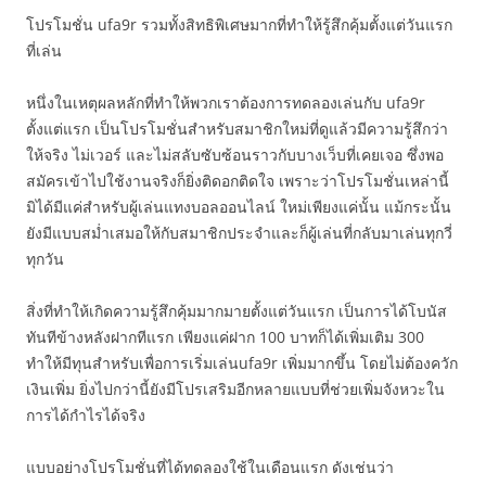
โปรโมชั่น ufa9r รวมทั้งสิทธิพิเศษมากที่ทำให้รู้สึกคุ้มตั้งแต่วันแรก
ที่เล่น
หนึ่งในเหตุผลหลักที่ทำให้พวกเราต้องการทดลองเล่นกับ ufa9r
ตั้งแต่แรก เป็นโปรโมชั่นสำหรับสมาชิกใหม่ที่ดูแล้วมีความรู้สึกว่า
ให้จริง ไม่เวอร์ และไม่สลับซับซ้อนราวกับบางเว็บที่เคยเจอ ซึ่งพอ
สมัครเข้าไปใช้งานจริงก็ยิ่งติดอกติดใจ เพราะว่าโปรโมชั่นเหล่านี้
มิได้มีแค่สำหรับผู้เล่นแทงบอลออนไลน์ ใหม่เพียงแค่นั้น แม้กระนั้น
ยังมีแบบสม่ำเสมอให้กับสมาชิกประจำและก็ผู้เล่นที่กลับมาเล่นทุกวี่
ทุกวัน
สิ่งที่ทำให้เกิดความรู้สึกคุ้มมากมายตั้งแต่วันแรก เป็นการได้โบนัส
ทันทีข้างหลังฝากทีแรก เพียงแค่ฝาก 100 บาทก็ได้เพิ่มเติม 300
ทำให้มีทุนสำหรับเพื่อการเริ่มเล่นufa9r เพิ่มมากขึ้น โดยไม่ต้องควัก
เงินเพิ่ม ยิ่งไปกว่านี้ยังมีโปรเสริมอีกหลายแบบที่ช่วยเพิ่มจังหวะใน
การได้กำไรได้จริง
แบบอย่างโปรโมชั่นที่ได้ทดลองใช้ในเดือนแรก ดังเช่นว่า