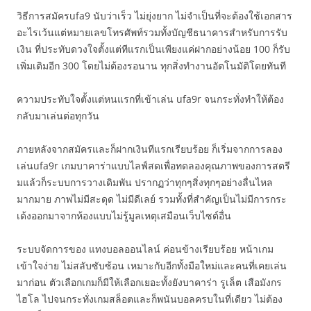
วิธีการสมัครufa9 นับว่าเร็ว ไม่ยุ่งยาก ไม่จำเป็นที่จะต้องใช้เอกสาร
อะไรเว้นแต่หมายเลขโทรศัพท์รวมทั้งบัญชีธนาคารสำหรับการรับ
เงิน ที่ประทับดวงใจตั้งแต่ทีแรกเป็นเพียงแค่ฝากอย่างน้อย 100 ก็รับ
เพิ่มเติมอีก 300 โดยไม่ต้องรอนาน ทุกสิ่งทำงานอัตโนมัติโดยทันที
ความประทับใจตั้งแต่หนแรกที่เข้าเล่น ufa9r จนกระทั่งทำให้ต้อง
กลับมาเล่นต่อทุกวัน
ภายหลังจากสมัครและก็ฝากเงินทีแรกเรียบร้อย ก็เริ่มจากการลอง
เล่นufa9r เกมบาคาร่าแบบไลฟ์สดเพื่อทดลองคุณภาพของการสตรี
มแล้วก็ระบบการวางเดิมพัน ปรากฏว่าทุกๆสิ่งทุกๆอย่างลื่นไหล
มากมาย ภาพไม่มีสะดุด ไม่มีดีเลย์ รวมทั้งที่สำคัญเป็นไม่มีการกระ
เด้งออกมาจากห้องแบบไม่รู้มูลเหตุเสมือนเว็บไซต์อื่น
ระบบจัดการของ แทงบอลออนไลน์ ค่อนข้างเรียบร้อย หน้าเกม
เข้าใจง่าย ไม่สลับซับซ้อน เหมาะกับอีกทั้งมือใหม่และคนที่เคยเล่น
มาก่อน ตัวเลือกเกมก็มีให้เลือกเยอะทั้งยังบาคาร่า รูเล็ต เสือมังกร
ไฮโล ไปจนกระทั่งเกมสล็อตและก็พนันบอลครบในที่เดียว ไม่ต้อง