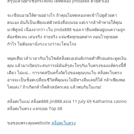
สรุปแล้วอย่าเชื่อกระทั่งจะได้ทดลอง jinda888 ด้วยตัวเอง
จะเขียนอวยให้ตายอย่างไร ถ้าคุณไม่ทดลองกดเข้าไปดูด้วยตา
ตนเอง มันก็เป็นเพียงแค่ตัวหนังสือบนจอ แต่เรากล้าท้าทายให้คุณ
มาพิสูจน์ เนื่องจากว่า เว็บ jinda888 ของเรายืนหยัดอยู่บนความถูก
ต้องชัดเจน เล่นจริง จ่ายจริง แจ่มชัดทุกยอดฝาก ถอนไวทุกยอด
กำไร ไม่ต้องมานั่งระแวงว่าจะโดนโกง
หยุดเสียเวล่ำเวลากับเว็บไซต์สล็อตเอเย่นต์เกรดต่ำที่รอแต่จะดูดเงิน
คุณ แล้วมาเปิดประสบการณ์มันส์ๆสะใจๆกับเว็บตรงของแท้ตรงนี้ที่
เดียว ไม่แน่… การกดสปินครั้งถัดไปของคุณบนเว็บ สล็อตเว็บตรง
อาจจะเป็นช็อตเปลี่ยนชีวิตที่คุณจะไม่มีทางลืมเลยก็ได้ กล้าเพียงพอ
ไหมล่ะ? ถ้าเกิดกล้าก็คลิกสมัครเลย แล้วพบกันในเกม!
สล็อตเว็บแม่ สล็อต888 jin888.asia 11 July 69 Katharina casino
สล็อตเว็บตรง แจกบ่อย Top 68
ขอขอบพระคุณwebsite
สล็อตเว็บตรง