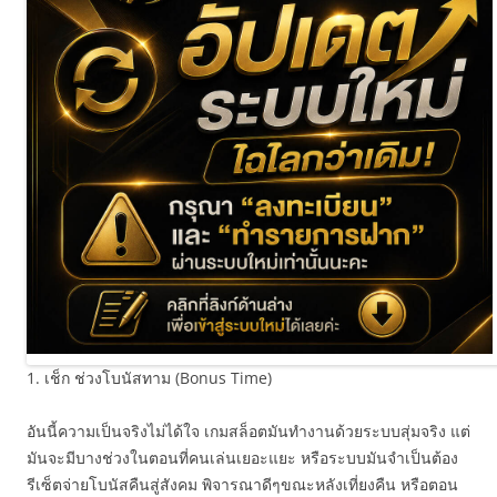
1. เช็ก ช่วงโบนัสทาม (Bonus Time)
อันนี้ความเป็นจริงไม่ได้ใจ เกมสล็อตมันทำงานด้วยระบบสุ่มจริง แต่
มันจะมีบางช่วงในตอนที่คนเล่นเยอะแยะ หรือระบบมันจำเป็นต้อง
รีเซ็ตจ่ายโบนัสคืนสู่สังคม พิจารณาดีๆขณะหลังเที่ยงคืน หรือตอน