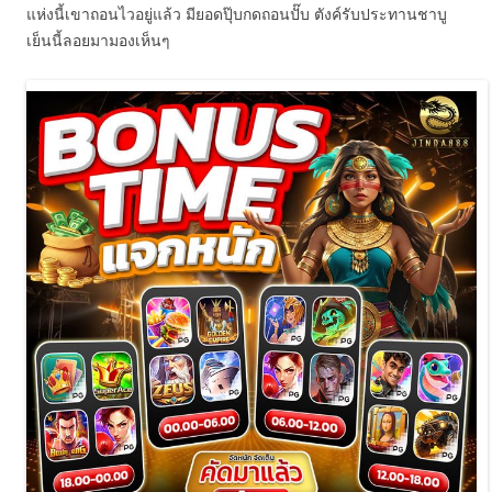
แห่งนี้เขาถอนไวอยู่แล้ว มียอดปุ๊บกดถอนปั๊บ ตังค์รับประทานชาบู
เย็นนี้ลอยมามองเห็นๆ