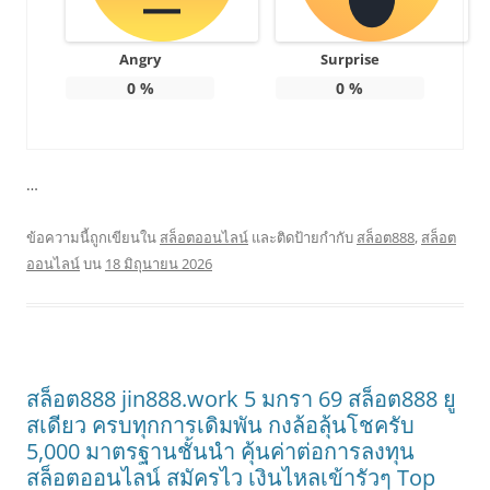
Angry
Surprise
0
%
0
%
…
ข้อความนี้ถูกเขียนใน
สล็อตออนไลน์
และติดป้ายกำกับ
สล็อต888
,
สล็อต
ออนไลน์
บน
18 มิถุนายน 2026
สล็อต888 jin888.work 5 มกรา 69 สล็อต888 ยู
สเดียว ครบทุกการเดิมพัน กงล้อลุ้นโชครับ
5,000 มาตรฐานชั้นนำ คุ้นค่าต่อการลงทุน
สล็อตออนไลน์ สมัครไว เงินไหลเข้ารัวๆ Top