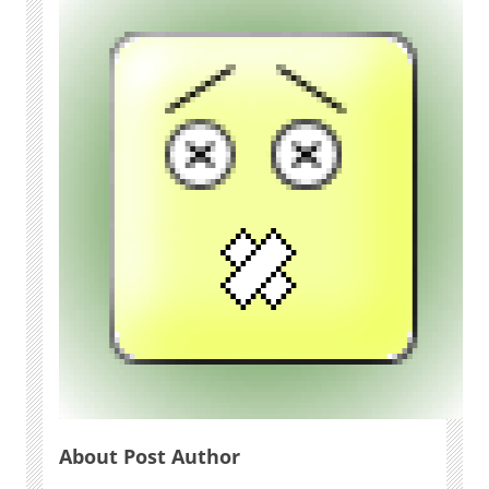
About Post Author