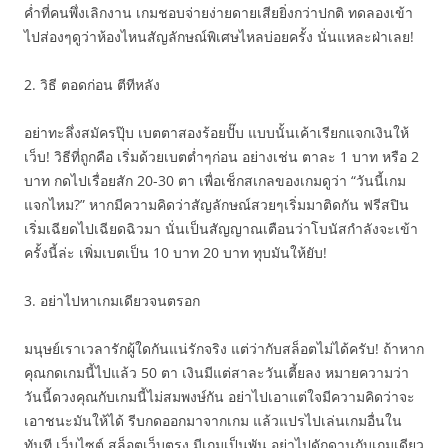
ค่ำที่คนพึ่งเลิกงาน เกมชอบจ่ายง่ายดายเสียยิ่งกว่าปกติ ทดลองเข้า
ไปส่องๆดูว่าห้องไหนสัญลักษณ์พิเศษไหลบ่อยครั้ง นั่นแหละฝ่าเลย!
2. วิธี ตอดก่อน ตีทีหลัง
อย่าทะลึ่งสมัครปุ๊บ เบตตาสองร้อยปั๊บ แบบนั้นเค้าเรียกแจกเงินให้
เว็บ! วิธีที่ถูกคือ เริ่มด้วยเบตต่ำๆก่อน อย่างเช่น ตาละ 1 บาท หรือ 2
บาท กดไปเรื่อยสัก 20-30 ตา เพื่อเช็กสเกลของเกมดูว่า “วันนี้เกม
แจกไหม?” หากมีความคิดว่าสัญลักษณ์สวยๆเริ่มมาติดกัน ฟรีสปิน
เริ่มเฉียดไปเฉียดฉิวมา นั่นเป็นสัญญาณเตือนว่าโบนัสกำลังจะเข้า
ครั้งนี้ล่ะ เพิ่มเบตเป็น 10 บาท 20 บาท ทุบมันให้ยับ!
3. อย่าไปหาเกมเดียวจนตรอก
มนุษย์เราเวลารักผู้ใดกันแน่รักจริง แต่ว่ากับสล็อตไม่ได้ครับ! ถ้าหาก
คุณกดเกมนี้ไปแล้ว 50 ตา เงินมีแต่สาละวันเตี้ยลง หมายความว่า
วันนี้ดวงคุณกับเกมนี้ไม่สมพงษ์กัน อย่าไปเอาแต่ใจมีความคิดว่าจะ
เอาชนะมันให้ได้ รีบกดออกมาจากเกม แล้วแปรไปเล่นเกมอื่นใน
ทันที เว็บไซต์ สล็อตเว็บตรง มีเกมเป็นพัน อย่าไปดักดานกับเกมเดียว