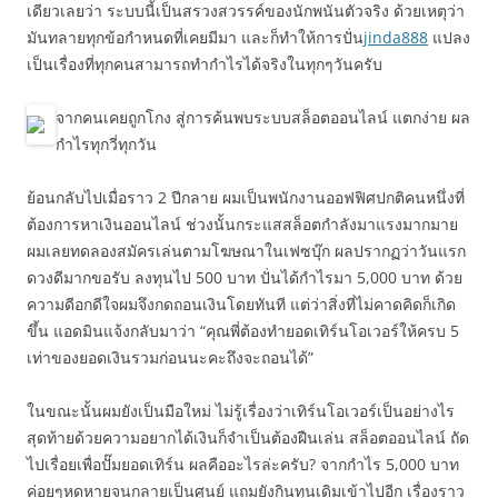
เดียวเลยว่า ระบบนี้เป็นสรวงสวรรค์ของนักพนันตัวจริง ด้วยเหตุว่า
มันทลายทุกข้อกำหนดที่เคยมีมา และก็ทำให้การปั่น
jinda888
แปลง
เป็นเรื่องที่ทุกคนสามารถทำกำไรได้จริงในทุกๆวันครับ
จากคนเคยถูกโกง สู่การค้นพบระบบสล็อตออนไลน์ แตกง่าย ผล
กำไรทุกวี่ทุกวัน
ย้อนกลับไปเมื่อราว 2 ปีกลาย ผมเป็นพนักงานออฟฟิศปกติคนหนึ่งที่
ต้องการหาเงินออนไลน์ ช่วงนั้นกระแสสล็อตกำลังมาแรงมากมาย
ผมเลยทดลองสมัครเล่นตามโฆษณาในเฟซบุ๊ก ผลปรากฏว่าวันแรก
ดวงดีมากขอรับ ลงทุนไป 500 บาท ปั่นได้กำไรมา 5,000 บาท ด้วย
ความดีอกดีใจผมจึงกดถอนเงินโดยทันที แต่ว่าสิ่งที่ไม่คาดคิดก็เกิด
ขึ้น แอดมินแจ้งกลับมาว่า “คุณพี่ต้องทำยอดเทิร์นโอเวอร์ให้ครบ 5
เท่าของยอดเงินรวมก่อนนะคะถึงจะถอนได้”
ในขณะนั้นผมยังเป็นมือใหม่ ไม่รู้เรื่องว่าเทิร์นโอเวอร์เป็นอย่างไร
สุดท้ายด้วยความอยากได้เงินก็จำเป็นต้องฝืนเล่น สล็อตออนไลน์ ถัด
ไปเรื่อยเพื่อปั๊มยอดเทิร์น ผลคืออะไรล่ะครับ? จากกำไร 5,000 บาท
ค่อยๆหดหายจนกลายเป็นศูนย์ แถมยังกินทุนเดิมเข้าไปอีก เรื่องราว