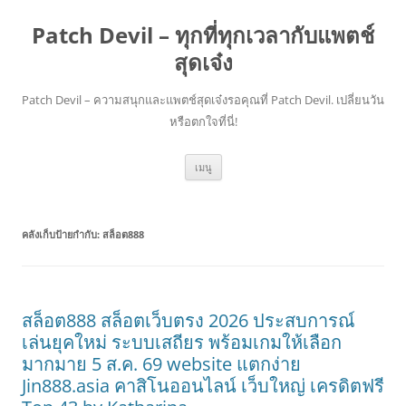
Patch Devil – ทุกที่ทุกเวลากับแพตช์
สุดเจ๋ง
Patch Devil – ความสนุกและแพตช์สุดเจ๋งรอคุณที่ Patch Devil. เปลี่ยนวัน
หรือตกใจที่นี่!
ข้าม
เมนู
ไป
ยัง
เนื้อหา
คลังเก็บป้ายกำกับ:
สล็อต888
สล็อต888 สล็อตเว็บตรง 2026 ประสบการณ์
เล่นยุคใหม่ ระบบเสถียร พร้อมเกมให้เลือก
มากมาย 5 ส.ค. 69 website แตกง่าย
Jin888.asia คาสิโนออนไลน์ เว็บใหญ่ เครดิตฟรี