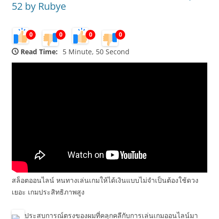
52 by Rubye
0
0
0
0
Read Time:
5 Minute, 50 Second
สล็อตออนไลน์ หนทางเล่นเกมให้ได้เงินแบบไม่จำเป็นต้องใช้ดวง
เยอะ เกมประสิทธิภาพสูง
ประสบการณ์ตรงของผมที่คลุกคลีกับการเล่นเกมออนไลน์มา