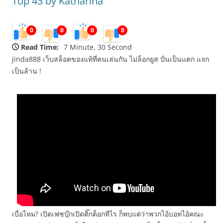
Top 43 by Katharina
0
0
0
0
Read Time:
7 Minute, 30 Second
jinda888 เว็บสล็อตของแท้ที่คนเล่นกัน ไม่ล็อกยูส ปั่นเป็นแตก แจก
เป็นล้าน !
เบื่อไหม? เปิดเฟซบุ๊กเปิดติ๊กต็อกทีไร ก็พบแต่ว่าพวกไอ้บอทไอ้คณะ