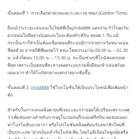
ขั้นตอนที่ 1: การเลือกค่ายเกมและระยะเวลาทอง (Golden Time)
ถึงแม้ว่าเราจะเล่นบนเว็บไซต์ที่เป็นjinda888 แตกง่าย กำไรทุกวัน
ฝากถอนไม่มีอย่างน้อยและไม่จะต้องทำเทิร์น ตลอด 1 วัน แม้
กระนั้นเราก็จำเป็นต้องเลือกตอนที่ระบบมีการจ่ายรางวัลหนาแน่น
ที่สุดด้วย จากสถิติที่ผมจดไว้ ขณะโดยประมาณ 00.00 น. – 02.30
น. แล้วก็ตอน 12.00 น. – 13.30 น. จะเป็นช่วงๆที่โบนัสแตกบ่อย
ที่สุด เพราะเป็นตอนที่สะสางยอดระบบรวมทั้งมีคนเข้าเล่นพร้อม
เยอะมาก ทำให้โบนัสกลางแตกง่ายมากยิ่งขึ้น
ขั้นตอนที่ 2:
jinda888
ใช้โปรโมชั่นให้เป็นประโยชน์เพื่อเพิ่มหน้า
ตัก
สำหรับในการเล่นสล็อต ทุนที่เยอะแยะกว่าย่อมได้เปรียบเพราะเหตุ
ว่าเพิ่มช่องทางสำหรับการอยู่ในเกมจนถึงรอบฟรีสปิน ผมชอบมอง
หาโปรโมชั่นบาคาร่า หรือโปรโมชั่นสล็อตต้อนรับสมาชิกใหม่ที่
เป็นประเภท “ฝากเงินแล้วรับโบนัสเพิ่ม โดยไม่มีเงื่อนไขผูกมัดหรือ