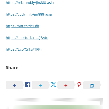
https://rebrand.ly/jin888-asia
https://cutly.info/jin888-asia
https://bitt.to/dei0fh
https://shorturl.asia/JBAtc
https://t.co/CrTsATPKlj
Share