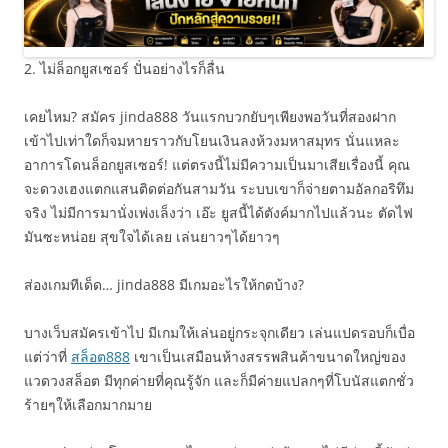
2. ไม่ล็อกยูสเซอร์ ปั่นอย่างไรก็ลื่น
เคยไหม? สมัคร jinda888 วันแรกบวกยับๆเพียงพอวันที่สองฝาก
เข้าไปเท่าใดก็จมหายราวกับโยนเงินลงห้วงมหาสมุทร นั่นแหละ
อาการโดนล็อกยูสเซอร์! แต่ตรงนี้ไม่มีความเป็นมาเสียเรื่องนี้ คุณ
จะดวงเฮงแตกแสนติดต่อกันสามวัน ระบบเขาก็จ่ายตามอัลกอริทึม
จริง ไม่มีการมานั่งเพ่งเล็งว่า เอ๊ะ ยูสนี้ได้ตังค์มากไปแล้วนะ ตัดไฟ
มันซะหน่อย สุขใจได้เลย เล่นยาวๆได้ยาวๆ
ส่องเกมทีเด็ด… jinda888 มีเกมอะไรให้กดบ้าง?
บางเว็บสมัครเข้าไป มีเกมให้เล่นอยู่กระจุกเดียว เล่นแปดรอบก็เบื่อ
แต่ว่าที่
สล็อต888
เขาเป็นเสมือนห้างสรรพสินค้าขนาดใหญ่ของ
แวดวงสล็อต มีทุกค่ายที่คุณรู้จัก และก็มีค่ายแปลกๆที่โบนัสแตกชั่ว
ร้ายๆให้เลือกมากมาย