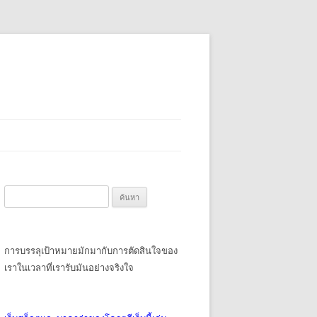
ค้นหา
สำหรับ:
การบรรลุเป้าหมายมักมากับการตัดสินใจของ
เราในเวลาที่เรารับมันอย่างจริงใจ