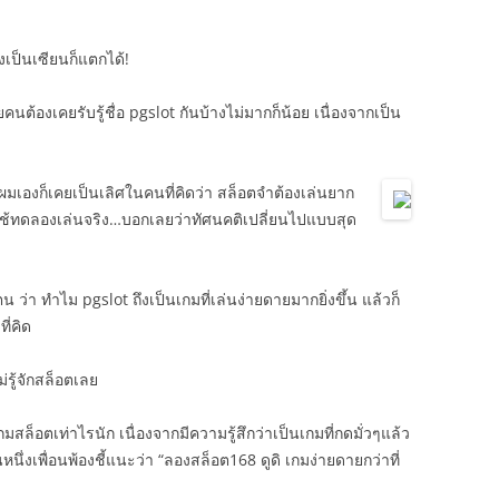
งเป็นเซียนก็แตกได้!
คนต้องเคยรับรู้ชื่อ pgslot กันบ้างไม่มากก็น้อย เนื่องจากเป็น
าผมเองก็เคยเป็นเลิศในคนที่คิดว่า สล็อตจำต้องเล่นยาก
พอใช้ทดลองเล่นจริง…บอกเลยว่าทัศนคติเปลี่ยนไปแบบสุด
่า ทำไม pgslot ถึงเป็นเกมที่เล่นง่ายดายมากยิ่งขึ้น แล้วก็
ี่คิด
รู้จักสล็อตเลย
มสล็อตเท่าไรนัก เนื่องจากมีความรู้สึกว่าเป็นเกมที่กดมั่วๆแล้ว
หนึ่งเพื่อนพ้องชี้แนะว่า “ลองสล็อต168 ดูดิ เกมง่ายดายกว่าที่