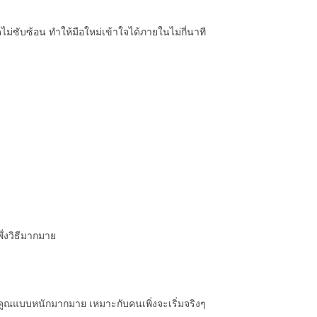
่ซับซ้อน ทำให้มือใหม่เข้าใจได้ภายในไม่กี่นาที
ึ่งวิธีมากมาย
สคูณแบบหนักมากมาย เหมาะกับคนเพิ่งจะเริ่มจริงๆ