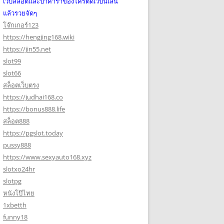
เว็บสล็อตและบาคาร่าของโครตดีเว็บนี้เล่น
แล้วรวยจัดๆ
โจ๊กเกอร์123
https://hengjing168.wiki
https://jin55.net
slot99
slot66
สล็อตเว็บตรง
https://judhai168.co
https://bonus888.life
สล็อต888
https://pgslot.today
pussy888
https://www.sexyauto168.xyz
slotxo24hr
slotpg
หนังโป๊ไทย
1xbetth
funny18