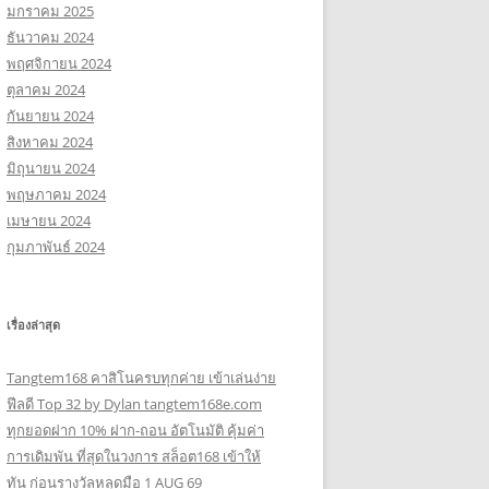
มกราคม 2025
ธันวาคม 2024
พฤศจิกายน 2024
ตุลาคม 2024
กันยายน 2024
สิงหาคม 2024
มิถุนายน 2024
พฤษภาคม 2024
เมษายน 2024
กุมภาพันธ์ 2024
เรื่องล่าสุด
Tangtem168 คาสิโนครบทุกค่าย เข้าเล่นง่าย
ฟีลดี Top 32 by Dylan tangtem168e.com
ทุกยอดฝาก 10% ฝาก-ถอน อัตโนมัติ คุ้มค่า
การเดิมพัน ที่สุดในวงการ สล็อต168 เข้าให้
ทัน ก่อนรางวัลหลุดมือ 1 AUG 69