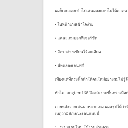
ผมก็เลยลองเข้าไปเล่นมองแบบไม่ได้คาดหว
• ใบหน้าเกมเข้าใจง่าย
• แต่ละเกมบอกฟีเจอร์ชัด
• อัตราจ่ายเขียนไว้ละเอียด
• มีทดลองเล่นฟรี
เพียงแค่ที่ตรงนี้ก็ทำให้คนใหม่อย่างผมไม่รู้จ
ทำไม tangtem168 ถึงเล่นง่ายขึ้นกว่าเมื่อ
ภายหลังจากเล่นมาหลายเกม ผมสรุปได้ว่าที
เหตุว่ามีลักษณะเด่นแบบนี้:
1. ระบบเกมใหม่ ใช้งานง่ายดาย