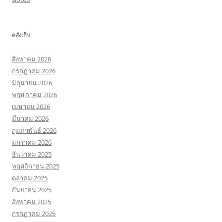
คลังเก็บ
สิงหาคม 2026
กรกฎาคม 2026
มิถุนายน 2026
พฤษภาคม 2026
เมษายน 2026
มีนาคม 2026
กุมภาพันธ์ 2026
มกราคม 2026
ธันวาคม 2025
พฤศจิกายน 2025
ตุลาคม 2025
กันยายน 2025
สิงหาคม 2025
กรกฎาคม 2025