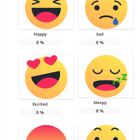
Happy
Sad
0
%
0
%
Sleepy
Excited
0
%
0
%