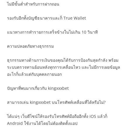
ไม่มีขั้นต่ำสำหรับการฝากถอน
รองรับอีกทั้งบัญชีธนาคารและก็ True Wallet
แนวทางการทำรายการเสร็จข้างในไม่เกิน 10 วินาที
ความปลอดภัยทางธุรกรรม
ธุรกรรมทางด้านการเงินของคุณได้รับการป้องกันสุดกำลัง พร้อม
ระบบตรวจทานย้อนหลังทุกการเคลื่อนไหว และไม่มีการเผยข้อมูล
อะไรก็แล้วแต่กับบุคคลภายนอก
ปัญหาที่พบมากเกี่ยวกับ kingxxxbet
สามารถเล่น kingxxxbet บนโทรศัพท์เคลื่อนที่ได้หรือไม่?
ได้แน่ๆ เว็บดีไซน์ให้รองรับโทรศัพท์มือถืออีกทั้ง iOS แล้วก็
Android ใช้งานได้โดยไม่ต้องติดตั้งแอป