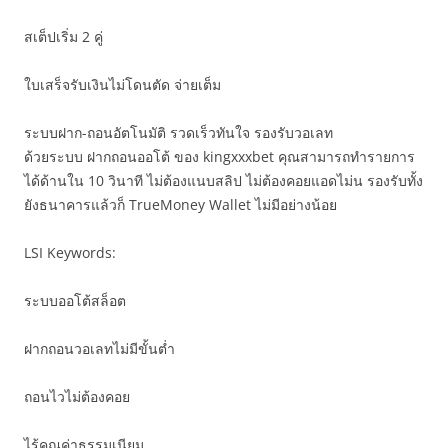
สเต็ปเริ่ม 2 คู่
ใบเสร็จรับเงินไม่โดนตัด จ่ายเต็ม
ระบบฝาก-ถอนอัตโนมัติ รวดเร็วทันใจ รองรับวอเลท
ด้วยระบบ ฝากถอนออโต้ ของ kingxxxbet คุณสามารถทำรายการ
ได้ด้านใน 10 วินาที ไม่ต้องแนบสลิป ไม่ต้องคอยแอดไม่น รองรับทั้ง
ยังธนาคารแล้วก็ TrueMoney Wallet ไม่มีอย่างน้อย
LSI Keywords:
ระบบออโต้สล็อต
ฝากถอนวอเลทไม่มีขั้นต่ำ
ถอนไวไม่ต้องคอย
ไร้คุณค่าธรรมเนียม