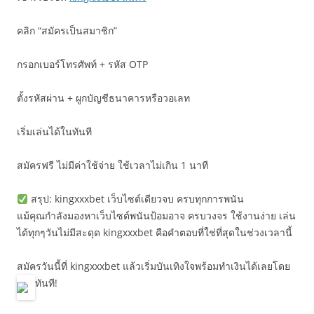
คลิก “สมัครเป็นสมาชิก”
กรอกเบอร์โทรศัพท์ + รหัส OTP
ตั้งรหัสผ่าน + ผูกบัญชีธนาคารหรือวอเลท
เริ่มเล่นได้ในทันที
สมัครฟรี ไม่มีค่าใช้จ่าย ใช้เวลาไม่เกิน 1 นาที
สรุป: kingxxxbet เว็บไซต์เดียวจบ ครบทุกการพนัน
แม้คุณกำลังมองหาเว็บไซต์พนันป้อมอาจ ครบวงจร ใช้งานง่าย เล่น
ได้ทุกๆวันไม่มีสะดุด kingxxxbet คือคำตอบที่ใช่ที่สุดในช่วงเวลานี้
สมัครวันนี้ที่ kingxxxbet แล้วเริ่มบันเทิงใจพร้อมทำเงินได้เลยโดย
ทันที!