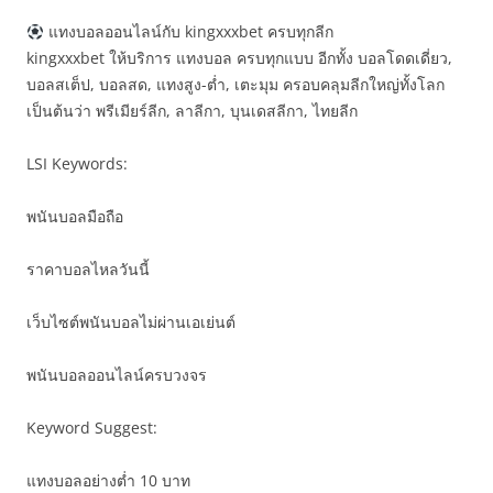
แทงบอลออนไลน์กับ kingxxxbet ครบทุกลีก
kingxxxbet ให้บริการ แทงบอล ครบทุกแบบ อีกทั้ง บอลโดดเดี่ยว,
บอลสเต็ป, บอลสด, แทงสูง-ต่ำ, เตะมุม ครอบคลุมลีกใหญ่ทั้งโลก
เป็นต้นว่า พรีเมียร์ลีก, ลาลีกา, บุนเดสลีกา, ไทยลีก
LSI Keywords:
พนันบอลมือถือ
ราคาบอลไหลวันนี้
เว็บไซต์พนันบอลไม่ผ่านเอเย่นต์
พนันบอลออนไลน์ครบวงจร
Keyword Suggest:
แทงบอลอย่างต่ำ 10 บาท