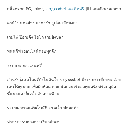
สล็อตจาก PG, Joker,
kingxxxbet เครดิตฟรี
JILI และอีกเยอะมาก
คาสิโนสดอย่าง บาคาร่า รูเล็ต เสือมังกร
เกมไพ่ ป๊อกเด้ง ไฮโล เกมยิงปลา
พนันกีฬาออนไลน์ครบทุกลีก
ระบบทดลองเล่นฟรี
สำหรับผู้เล่นใหม่ที่ยังไม่มั่นใจ kingxxxbet มีระบบระเบียบทดสอบ
เล่นให้ทุกเกม เพื่อฝึกหัดความถนัดก่อนเริ่มลงทุนจริง พร้อมคู่มือ
ชี้แนะและก็เคล็ดลับจากเซียน
ระบบฝากถอนอัตโนมัติ รวดเร็ว ปลอดภัย
ทำธุรกรรมทางการเงินกล้วยๆ