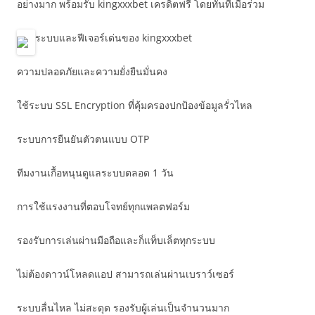
อย่างมาก พร้อมรับ kingxxxbet เครดิตฟรี โดยทันทีเมื่อร่วม
ระบบและฟีเจอร์เด่นของ kingxxxbet
ความปลอดภัยและความยั่งยืนมั่นคง
ใช้ระบบ SSL Encryption ที่คุ้มครองปกป้องข้อมูลรั่วไหล
ระบบการยืนยันตัวตนแบบ OTP
ทีมงานเกื้อหนุนดูแลระบบตลอด 1 วัน
การใช้แรงงานที่ตอบโจทย์ทุกแพลตฟอร์ม
รองรับการเล่นผ่านมือถือและก็แท็บเล็ตทุกระบบ
ไม่ต้องดาวน์โหลดแอป สามารถเล่นผ่านเบราว์เซอร์
ระบบลื่นไหล ไม่สะดุด รองรับผู้เล่นเป็นจำนวนมาก