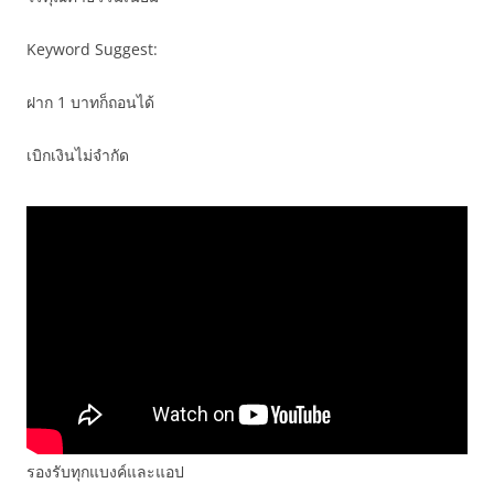
Keyword Suggest:
ฝาก 1 บาทก็ถอนได้
เบิกเงินไม่จำกัด
รองรับทุกแบงค์และแอป