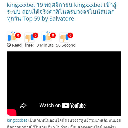
kingxxxbet 19 พฤศจิกายน kingxxxbet เข้าสู่
ระบบ ถอนได้จริงคาสิโนครบวงจรโบนัสแตก
ทุกวัน Top 59 by Salvatore
0
0
0
0
Read Time:
3 Minute, 56 Second
kingxxxbet
เป็นเว็บพนันออนไลน์ครบวงจรศูนย์รวมเกมเดิมพันยอด
ฮิตจากทุกค่ายไว้ในเว็บเดียว ไม่ว่าจะเป็น สล็อตออนไลน์แตกง่าย,