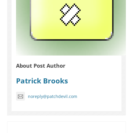
About Post Author
Patrick Brooks
noreply@patchdevil.com