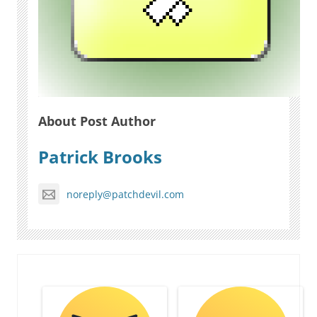
About Post Author
Patrick Brooks
noreply@patchdevil.com