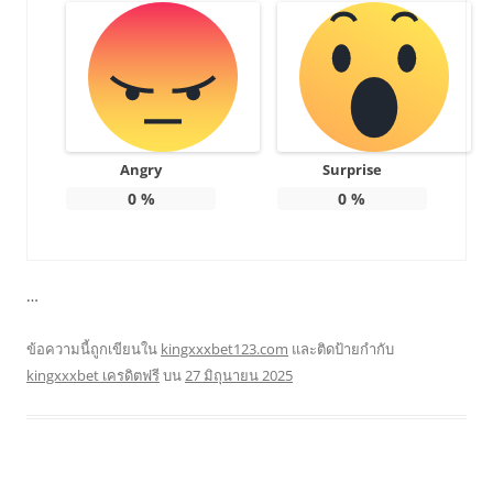
Angry
Surprise
0
%
0
%
…
ข้อความนี้ถูกเขียนใน
kingxxxbet123.com
และติดป้ายกำกับ
kingxxxbet เครดิตฟรี
บน
27 มิถุนายน 2025