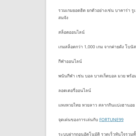
รวมเกมยอดฮิต ยกตัวอย่างเช่น บาคาร่า รูเ
สมจัง
สล็อตออนไลน์
เกมสล็อตกว่า 1,000 เกม จากค่ายดัง โบน
กีฬาออนไลน์
พนันกีฬา เช่น บอล บาสเก็ตบอล มวย พร้อม
ลอตเตอรี่ออนไลน์
แทงหวยไทย หวยลาว สลากกินแบ่งฮานอย และส
จุดเด่นของการเล่นกับ
FORTUNE99
ระบบฝากถอนอัตโนมัติ รวดเร็วทันใจรวมทั้