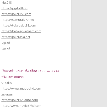
kiss918
https://pgslotth.io
https://joker356.com
https://samurai777.net
https://tokyoslot88.com
https://betwayvietnam.com
https://jokerasia.net
pgslot
pgslot
เว็บคาสิโนน่าเล่น ทั้ง
สล็อต
และ
บาคาร่า
ตึง
จริงแตกบ่อยมาก
918kiss
https://www.madoohd.com
sagame
https://joker123auto.com
http://www.movie87hd.com