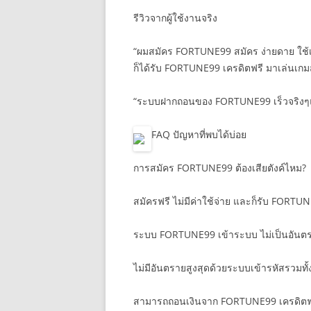
รีวิวจากผู้ใช้งานจริง
“ผมสมัคร FORTUNE99 สมัคร ง่ายดาย ใช้เว
ก็ได้รับ FORTUNE99 เครดิตฟรี มาเล่นเกม
“ระบบฝากถอนของ FORTUNE99 เร็วจริงๆแ
FAQ ปัญหาที่พบได้บ่อย
การสมัคร FORTUNE99 ต้องเสียตังค์ไหม?
สมัครฟรี ไม่มีค่าใช้จ่าย และก็รับ FORTUN
ระบบ FORTUNE99 เข้าระบบ ไม่เป็นอันต
ไม่มีอันตรายสูงสุดด้วยระบบเข้ารหัสรวมทั
สามารถถอนเงินจาก FORTUNE99 เครดิตฟร