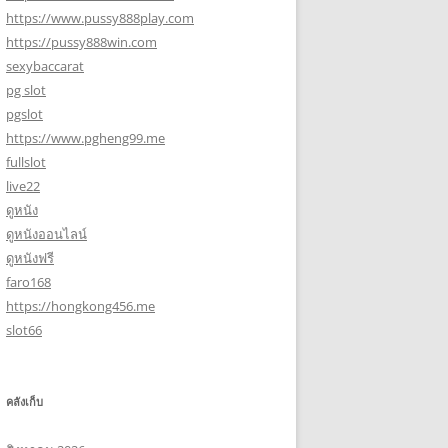
https://www.pussy888play.com
https://pussy888win.com
sexybaccarat
pg slot
pgslot
https://www.pgheng99.me
fullslot
live22
ดูหนัง
ดูหนังออนไลน์
ดูหนังฟรี
faro168
https://hongkong456.me
slot66
คลังเก็บ