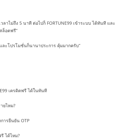
ลาไม่ถึง 5 นาที ต่อไปก็ FORTUNE99 เข้าระบบ ได้ทันที และ
สล็อตฟรี”
ละโปรโมชั่นก็นานาประการ คุ้มมากครับ”
E99 เครดิตฟรี ได้ในทันที
รายไหม?
้งการยืนยัน OTP
ี ได้ไหม?