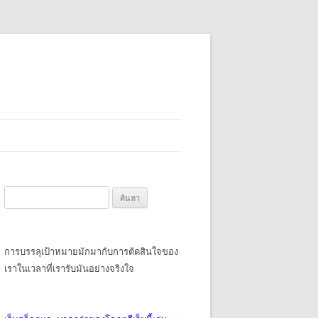
ค้นหา
สำหรับ:
การบรรลุเป้าหมายมักมากับการตัดสินใจของ
เราในเวลาที่เรารับมันอย่างจริงใจ