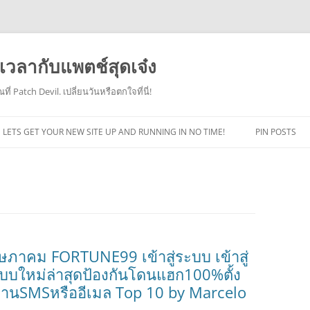
กเวลากับแพตช์สุดเจ๋ง
 Patch Devil. เปลี่ยนวันหรือตกใจที่นี่!
ข้าม
ไป
LETS GET YOUR NEW SITE UP AND RUNNING IN NO TIME!
PIN POSTS
ยัง
เนื้อหา
าคม FORTUNE99 เข้าสู่ระบบ เข้าสู่
บบใหม่ล่าสุดป้องกันโดนแฮก100%ตั้ง
้ผ่านSMSหรืออีเมล Top 10 by Marcelo