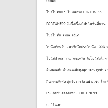
เดิมพัน
โปรโมชั่นและโบนัสจาก FORTUNE99
FORTUNE99 ลือชื่อเรื่องโปรโมชั่นที่นานาป
โปรโมชั่น รายละเอียด
โบนัสต้อนรับ สมาชิกใหม่รับโบนัส 100%
โบนัสฝากคราวแรกของวัน รับโบนัสเพิ่ม
คืนยอดเสีย คืนยอดเสียสูงสุด 10% ทุกสัปดา
กิจกรรมพิเศษ ลุ้นรับรางวัล อย่างเช่น โทรศั
เกมเดิมพันยอดฮิตบน FORTUNE99
คาสิโนสด