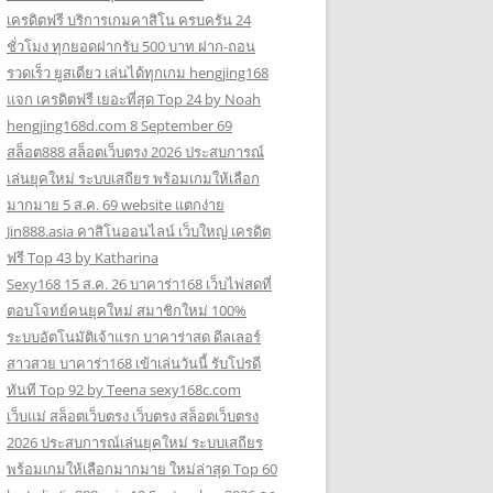
เครดิตฟรี บริการเกมคาสิโน ครบครัน 24
ชั่วโมง ทุกยอดฝากรับ 500 บาท ฝาก-ถอน
รวดเร็ว ยูสเดียว เล่นได้ทุกเกม hengjing168
แจก เครดิตฟรี เยอะที่สุด Top 24 by Noah
hengjing168d.com 8 September 69
สล็อต888 สล็อตเว็บตรง 2026 ประสบการณ์
เล่นยุคใหม่ ระบบเสถียร พร้อมเกมให้เลือก
มากมาย 5 ส.ค. 69 website แตกง่าย
Jin888.asia คาสิโนออนไลน์ เว็บใหญ่ เครดิต
ฟรี Top 43 by Katharina
Sexy168 15 ส.ค. 26 บาคาร่า168 เว็บไพ่สดที่
ตอบโจทย์คนยุคใหม่ สมาชิกใหม่ 100%
ระบบอัตโนมัติเจ้าแรก บาคาร่าสด ดีลเลอร์
สาวสวย บาคาร่า168 เข้าเล่นวันนี้ รับโปรดี
ทันที Top 92 by Teena sexy168c.com
เว็บแม่ สล็อตเว็บตรง เว็บตรง สล็อตเว็บตรง
2026 ประสบการณ์เล่นยุคใหม่ ระบบเสถียร
พร้อมเกมให้เลือกมากมาย ใหม่ล่าสุด Top 60