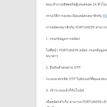
คณะทำงานซัพพอร์ตผู้เล่นตลอด 24 ชั่วโม
กรรมวิธีการลงทะเบียนสมัครสมาชิกกับ
F
การสมัครสมาชิกกับ FORTUNE99 สามารถทำเ
1. กรอกข้อมูลการสมัคร
ไปที่หน้า FORTUNE99 สมัคร กรอกข้อมูลส่วน
ธนาคาร
2. ยืนยันตัวตนผ่าน OTP
ระบบจะส่งรหัส OTP ไปยังเบอร์ที่คุณลงทะเ
3. เข้าระบบแล้วก็รับโบนัส
เมื่อสมัครสำเร็จ สามารถ FORTUNE99 เข้า