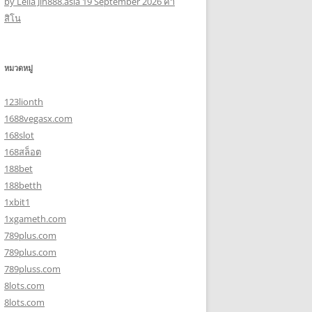
by Lelia Jin888.asia 19 September 2026 คา
สิโน
หมวดหมู่
123lionth
1688vegasx.com
168slot
168สล็อต
188bet
188betth
1xbit1
1xgameth.com
789plus.com
789plus.com
789pluss.com
8lots.com
8lots.com