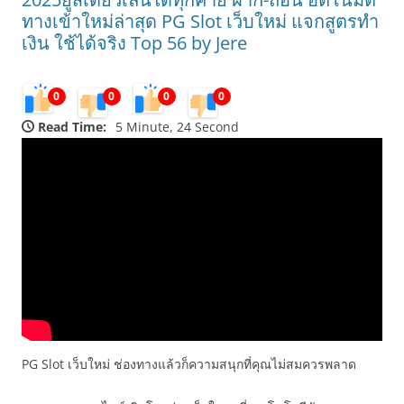
ทางเข้าใหม่ล่าสุด PG Slot เว็บใหม่ แจกสูตรทำ
เงิน ใช้ได้จริง Top 56 by Jere
0
0
0
0
Read Time:
5 Minute, 24 Second
PG Slot เว็บใหม่ ช่องทางแล้วก็ความสนุกที่คุณไม่สมควรพลาด