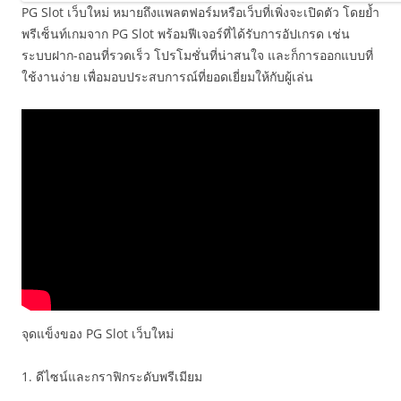
PG Slot เว็บใหม่ หมายถึงแพลตฟอร์มหรือเว็บที่เพิ่งจะเปิดตัว โดยย้ำ
พรีเซ็นท์เกมจาก PG Slot พร้อมฟีเจอร์ที่ได้รับการอัปเกรด เช่น
ระบบฝาก-ถอนที่รวดเร็ว โปรโมชั่นที่น่าสนใจ และก็การออกแบบที่
ใช้งานง่าย เพื่อมอบประสบการณ์ที่ยอดเยี่ยมให้กับผู้เล่น
จุดแข็งของ PG Slot เว็บใหม่
1. ดีไซน์และกราฟิกระดับพรีเมียม