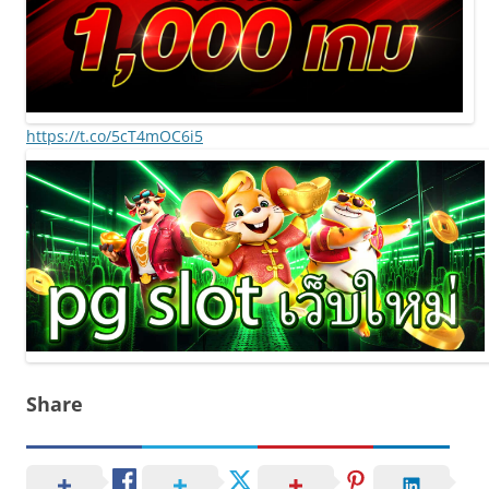
https://t.co/5cT4mOC6i5
Share