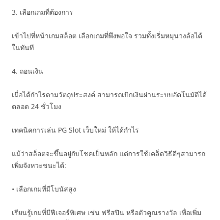
3. เลือกเกมที่ต้องการ
เข้าไปที่หน้าเกมสล็อต เลือกเกมที่พึงพอใจ รวมทั้งเริ่มหมุนวงล้อได้
ในทันที
4. ถอนเงิน
เมื่อได้กำไรตามวัตถุประสงค์ สามารถเบิกเงินผ่านระบบอัตโนมัติได้
ตลอด 24 ชั่วโมง
เทคนิคการเล่น PG Slot เว็บใหม่ ให้ได้กำไร
แม้ว่าสล็อตจะขึ้นอยู่กับโชคเป็นหลัก แต่การใช้เคล็ดวิธีดีๆสามารถ
เพิ่มจังหวะชนะได้:
• เลือกเกมที่มีโบนัสสูง
เรียนรู้เกมที่มีฟีเจอร์พิเศษ เช่น ฟรีสปิน หรือตัวคูณรางวัล เพื่อเพิ่ม