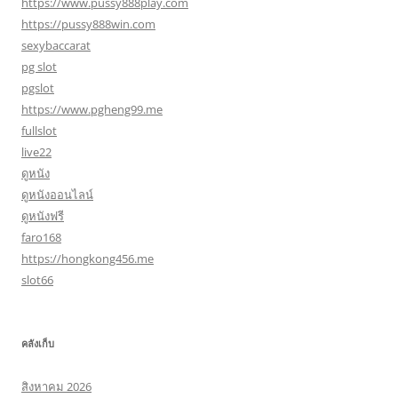
https://www.pussy888play.com
https://pussy888win.com
sexybaccarat
pg slot
pgslot
https://www.pgheng99.me
fullslot
live22
ดูหนัง
ดูหนังออนไลน์
ดูหนังฟรี
faro168
https://hongkong456.me
slot66
คลังเก็บ
สิงหาคม 2026