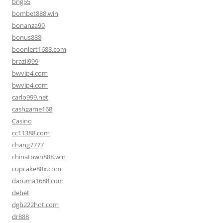
bng55
bombet888.win
bonanza99
bonus888
boonlert1688.com
brazil999
bwvip4.com
bwvip4.com
carlo999.net
cashgame168
Casino
cc11388.com
chang7777
chinatown888.win
cupcake88x.com
daruma1688.com
debet
dgb222hot.com
dr888