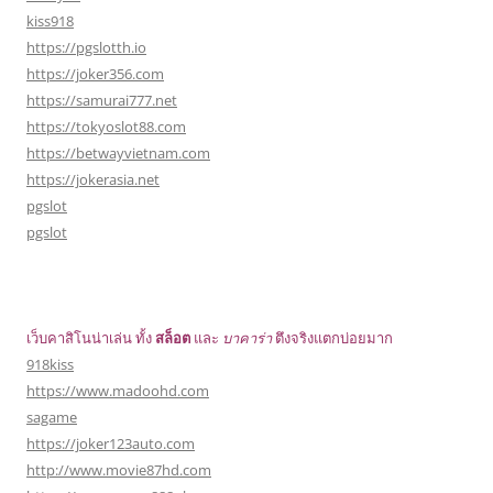
kiss918
https://pgslotth.io
https://joker356.com
https://samurai777.net
https://tokyoslot88.com
https://betwayvietnam.com
https://jokerasia.net
pgslot
pgslot
เว็บคาสิโนน่าเล่น ทั้ง
สล็อต
และ
บาคาร่า
ตึงจริงแตกบ่อยมาก
918kiss
https://www.madoohd.com
sagame
https://joker123auto.com
http://www.movie87hd.com