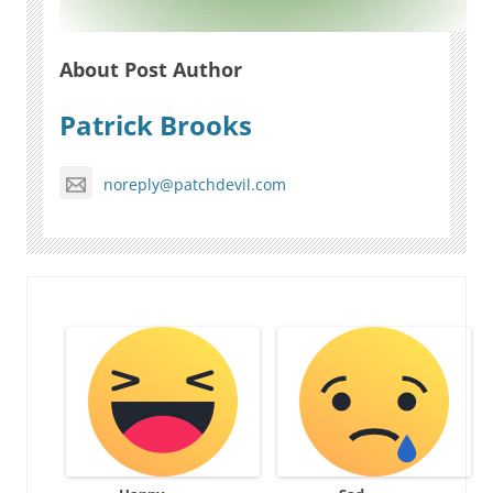
About Post Author
Patrick Brooks
noreply@patchdevil.com