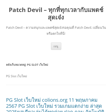
Patch Devil – ทุกที่ทุกเวลากับแพตช์
สุดเจ๋ง
Patch Devil – ความสนุกและแพตช์สุดเจ๋งรอคุณที่ Patch Devil. เปลี่ยนวัน
หรือตกใจที่นี่!
ข้าม
เมนู
ไป
ยัง
เนื้อหา
คลังเก็บหมวดหมู่:
PG SLOT เว็บใหม่
PG Slot เว็บใหม่
PG Slot เว็บใหม่ colions.org 11 พฤษภาคม
2567 PG Slot เว็บใหม่ รวมเกมแตกง่าย ล่าสุด
2025ยูสเดียวเล่นได้ทุกค่าย ฝาก-ถอน อัตโนมัติ