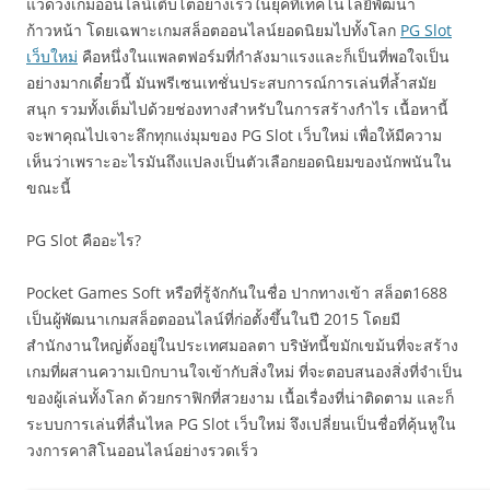
แวดวงเกมออนไลน์เติบโตอย่างเร็วในยุคที่เทคโนโลยีพัฒนา
ก้าวหน้า โดยเฉพาะเกมสล็อตออนไลน์ยอดนิยมไปทั้งโลก
PG Slot
เว็บใหม่
คือหนึ่งในแพลตฟอร์มที่กำลังมาแรงและก็เป็นที่พอใจเป็น
อย่างมากเดี๋ยวนี้ มันพรีเซนเทชั่นประสบการณ์การเล่นที่ล้ำสมัย
สนุก รวมทั้งเต็มไปด้วยช่องทางสำหรับในการสร้างกำไร เนื้อหานี้
จะพาคุณไปเจาะลึกทุกแง่มุมของ PG Slot เว็บใหม่ เพื่อให้มีความ
เห็นว่าเพราะอะไรมันถึงแปลงเป็นตัวเลือกยอดนิยมของนักพนันใน
ขณะนี้
PG Slot คืออะไร?
Pocket Games Soft หรือที่รู้จักกันในชื่อ ปากทางเข้า สล็อต1688
เป็นผู้พัฒนาเกมสล็อตออนไลน์ที่ก่อตั้งขึ้นในปี 2015 โดยมี
สำนักงานใหญ่ตั้งอยู่ในประเทศมอลตา บริษัทนี้ขมักเขม้นที่จะสร้าง
เกมที่ผสานความเบิกบานใจเข้ากับสิ่งใหม่ ที่จะตอบสนองสิ่งที่จำเป็น
ของผู้เล่นทั้งโลก ด้วยกราฟิกที่สวยงาม เนื้อเรื่องที่น่าติดตาม และก็
ระบบการเล่นที่ลื่นไหล PG Slot เว็บใหม่ จึงเปลี่ยนเป็นชื่อที่คุ้นหูใน
วงการคาสิโนออนไลน์อย่างรวดเร็ว