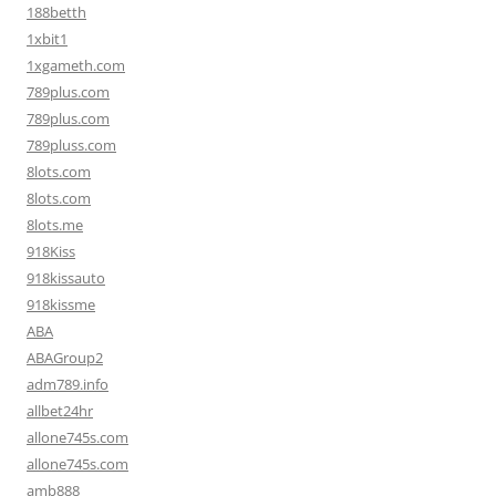
188betth
1xbit1
1xgameth.com
789plus.com
789plus.com
789pluss.com
8lots.com
8lots.com
8lots.me
918Kiss
918kissauto
918kissme
ABA
ABAGroup2
adm789.info
allbet24hr
allone745s.com
allone745s.com
amb888