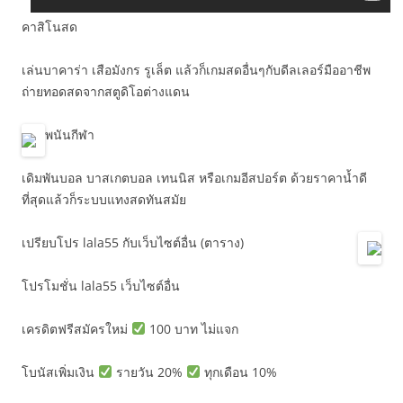
คาสิโนสด
เล่นบาคาร่า เสือมังกร รูเล็ต แล้วก็เกมสดอื่นๆกับดีลเลอร์มืออาชีพ
ถ่ายทอดสดจากสตูดิโอต่างแดน
พนันกีฬา
เดิมพันบอล บาสเกตบอล เทนนิส หรือเกมอีสปอร์ต ด้วยราคาน้ำดี
ที่สุดแล้วก็ระบบแทงสดทันสมัย
เปรียบโปร lala55 กับเว็บไซต์อื่น (ตาราง)
โปรโมชั่น lala55 เว็บไซต์อื่น
เครดิตฟรีสมัครใหม่
100 บาท ไม่แจก
โบนัสเพิ่มเงิน
รายวัน 20%
ทุกเดือน 10%