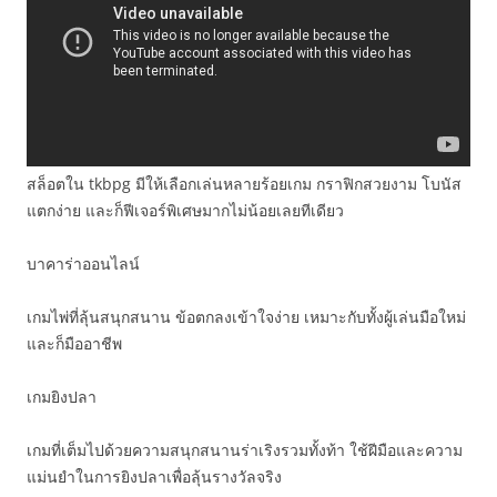
สล็อตใน tkbpg มีให้เลือกเล่นหลายร้อยเกม กราฟิกสวยงาม โบนัส
แตกง่าย และก็ฟีเจอร์พิเศษมากไม่น้อยเลยทีเดียว
บาคาร่าออนไลน์
เกมไพ่ที่ลุ้นสนุกสนาน ข้อตกลงเข้าใจง่าย เหมาะกับทั้งผู้เล่นมือใหม่
และก็มืออาชีพ
เกมยิงปลา
เกมที่เต็มไปด้วยความสนุกสนานร่าเริงรวมทั้งท้า ใช้ฝีมือและความ
แม่นยำในการยิงปลาเพื่อลุ้นรางวัลจริง