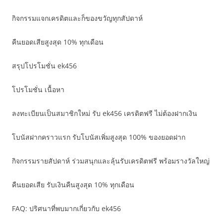
กิจกรรมแจกเครดิตและก็ของขวัญทุกสัปดาห์
คืนยอดเสียสูงสุด 10% ทุกเดือน
สรุปโปรโมชั่น ek456
โปรโมชั่น เนื้อหา
ลงทะเบียนเป็นสมาชิกใหม่ รับ ek456 เครดิตฟรี ไม่ต้องฝากเงิน
โบนัสฝากคราวแรก รับโบนัสเพิ่มสูงสุด 100% ของยอดฝาก
กิจกรรมรายสัปดาห์ ร่วมสนุกและลุ้นรับเครดิตฟรี พร้อมรางวัลใหญ่
คืนยอดเสีย รับเงินคืนสูงสุด 10% ทุกเดือน
FAQ: ปริศนาที่พบมากเกี่ยวกับ ek456