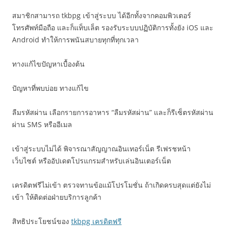
สมาชิกสามารถ tkbpg เข้าสู่ระบบ ได้อีกทั้งจากคอมพิวเตอร์
โทรศัพท์มือถือ และก็แท็บเล็ต รองรับระบบปฏิบัติการทั้งยัง iOS และ
Android ทำให้การพนันสบายทุกที่ทุกเวลา
ทางแก้ไขปัญหาเบื้องต้น
ปัญหาที่พบบ่อย ทางแก้ไข
ลืมรหัสผ่าน เลือกรายการอาหาร “ลืมรหัสผ่าน” และก็รีเซ็ตรหัสผ่าน
ผ่าน SMS หรืออีเมล
เข้าสู่ระบบไม่ได้ พิจารณาสัญญาณอินเทอร์เน็ต รีเฟรชหน้า
เว็บไซต์ หรืออัปเดตโปรแกรมสำหรับเล่นอินเตอร์เน็ต
เครดิตฟรีไม่เข้า ตรวจทานข้อแม้โปรโมชั่น ถ้าเกิดครบสุดแต่ยังไม่
เข้า ให้ติดต่อฝ่ายบริการลูกค้า
สิทธิประโยชน์ของ
tkbpg เครดิตฟรี