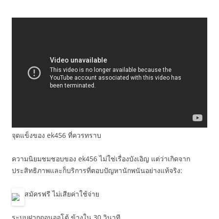
จุดแข็งของ ek456 ที่ควรทราบ
ความนิยมชมชอบของ ek456 ไม่ใช่เรื่องบังเอิญ แต่ว่าเกิดจาก
ประสิทธิภาพและก็บริการที่ตอบปัญหานักพนันอย่างแท้จริง:
สมัครฟรี ไม่เสียค่าใช้จ่าย
ระบบฝากถอนออโต้ ข้างใน 30 วินาที