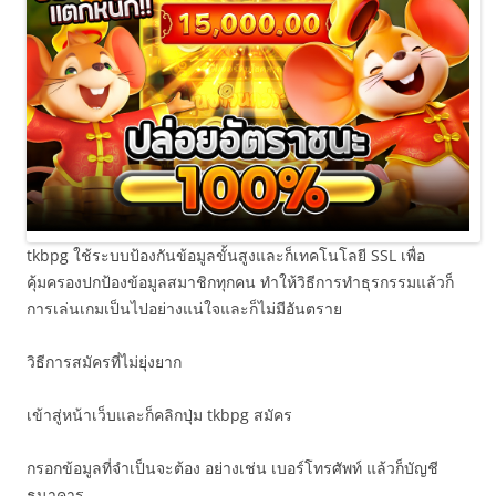
tkbpg ใช้ระบบป้องกันข้อมูลขั้นสูงและก็เทคโนโลยี SSL เพื่อ
คุ้มครองปกป้องข้อมูลสมาชิกทุกคน ทำให้วิธีการทำธุรกรรมแล้วก็
การเล่นเกมเป็นไปอย่างแน่ใจและก็ไม่มีอันตราย
วิธีการสมัครที่ไม่ยุ่งยาก
เข้าสู่หน้าเว็บและก็คลิกปุ่ม tkbpg สมัคร
กรอกข้อมูลที่จำเป็นจะต้อง อย่างเช่น เบอร์โทรศัพท์ แล้วก็บัญชี
ธนาคาร