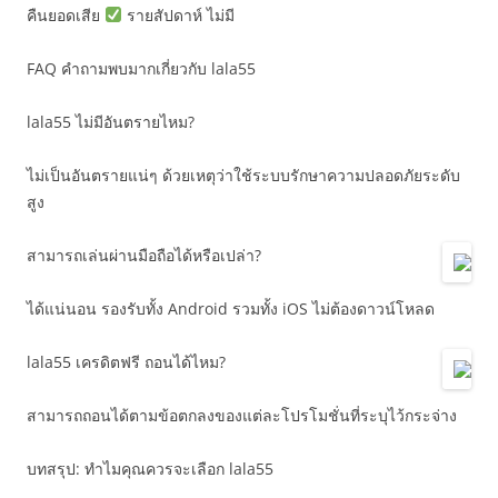
คืนยอดเสีย
รายสัปดาห์ ไม่มี
FAQ คำถามพบมากเกี่ยวกับ lala55
lala55 ไม่มีอันตรายไหม?
ไม่เป็นอันตรายแน่ๆ ด้วยเหตุว่าใช้ระบบรักษาความปลอดภัยระดับ
สูง
สามารถเล่นผ่านมือถือได้หรือเปล่า?
ได้แน่นอน รองรับทั้ง Android รวมทั้ง iOS ไม่ต้องดาวน์โหลด
lala55 เครดิตฟรี ถอนได้ไหม?
สามารถถอนได้ตามข้อตกลงของแต่ละโปรโมชั่นที่ระบุไว้กระจ่าง
บทสรุป: ทำไมคุณควรจะเลือก lala55