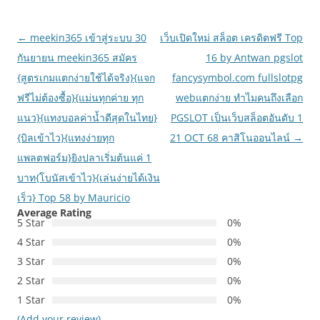
เมนู
←
meekin365 เข้าสู่ระบบ 30
เว็บเปิดใหม่ สล็อต เครดิตฟรี Top
นำทาง
กันยายน meekin365 สมัคร
16 by Antwan pgslot
เรื่อง
{สูตรเกมแตกง่ายใช้ได้จริง}{แจก
fancysymbol.com fullslotpg
ฟรีไม่ต้องซื้อ}{แม่นทุกค่าย ทุก
webแตกง่าย ทำไมคนถึงเลือก
แนว}{แทงบอลค่าน้ำดีสุดในไทย}
PGSLOT เป็นเว็บสล็อตอันดับ 1
{บิลเข้าไว}{แทงง่ายทุก
21 OCT 68 คาสิโนออนไลน์
→
แพลตฟอร์ม}ยิงปลาเริ่มต้นแค่ 1
บาท{โบนัสเข้าไว}{เล่นง่ายได้เงิน
เร็ว} Top 58 by Mauricio
Average Rating
5 Star
0%
4 Star
0%
3 Star
0%
2 Star
0%
1 Star
0%
(Add your review)