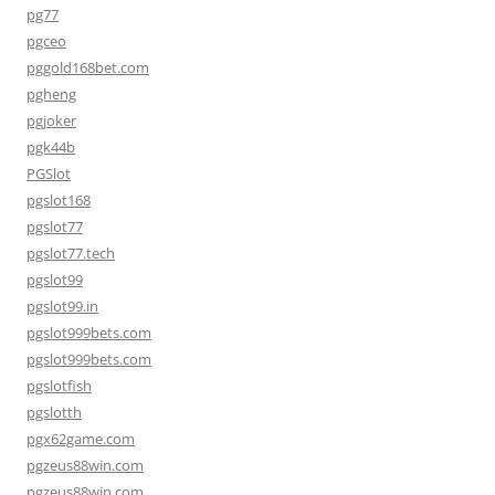
pg77
pgceo
pggold168bet.com
pgheng
pgjoker
pgk44b
PGSlot
pgslot168
pgslot77
pgslot77.tech
pgslot99
pgslot99.in
pgslot999bets.com
pgslot999bets.com
pgslotfish
pgslotth
pgx62game.com
pgzeus88win.com
pgzeus88win.com