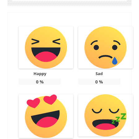
Happy
Sad
0
%
0
%