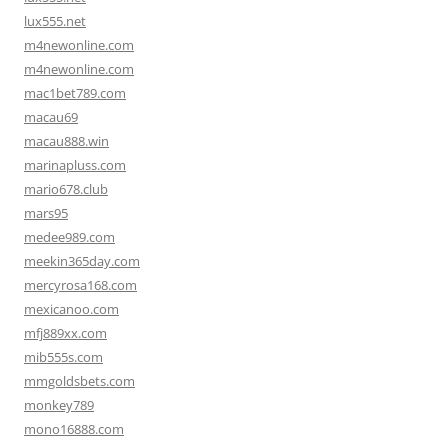
lux555.net
m4newonline.com
m4newonline.com
mac1bet789.com
macau69
macau888.win
marinapluss.com
mario678.club
mars95
medee989.com
meekin365day.com
mercyrosa168.com
mexicanoo.com
mfj889xx.com
mib555s.com
mmgoldsbets.com
monkey789
mono16888.com