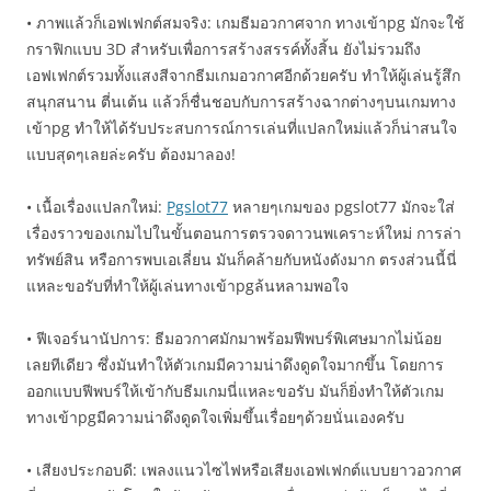
• ภาพแล้วก็เอฟเฟกต์สมจริง: เกมธีมอวกาศจาก ทางเข้าpg มักจะใช้
กราฟิกแบบ 3D สำหรับเพื่อการสร้างสรรค์ทั้งสิ้น ยังไม่รวมถึง
เอฟเฟกต์รวมทั้งแสงสีจากธีมเกมอวกาศอีกด้วยครับ ทำให้ผู้เล่นรู้สึก
สนุกสนาน ตี่นเต้น แล้วก็ชื่นชอบกับการสร้างฉากต่างๆบนเกมทาง
เข้าpg ทำให้ได้รับประสบการณ์การเล่นที่แปลกใหม่แล้วก็น่าสนใจ
แบบสุดๆเลยล่ะครับ ต้องมาลอง!
• เนื้อเรื่องแปลกใหม่:
Pgslot77
หลายๆเกมของ pgslot77 มักจะใส่
เรื่องราวของเกมไปในขั้นตอนการตรวจดาวนพเคราะห์ใหม่ การล่า
ทรัพย์สิน หรือการพบเอเลี่ยน มันก็คล้ายกับหนังดังมาก ตรงส่วนนี้นี่
แหละขอรับที่ทำให้ผู้เล่นทางเข้าpgล้นหลามพอใจ
• ฟีเจอร์นานัปการ: ธีมอวกาศมักมาพร้อมฟีพบร์พิเศษมากไม่น้อย
เลยทีเดียว ซึ่งมันทำให้ตัวเกมมีความน่าดึงดูดใจมากขึ้น โดยการ
ออกแบบฟีพบร์ให้เข้ากับธีมเกมนี่แหละขอรับ มันก็ยิ่งทำให้ตัวเกม
ทางเข้าpgมีความน่าดึงดูดใจเพิ่มขึ้นเรื่อยๆด้วยนั่นเองครับ
• เสียงประกอบดี: เพลงแนวไซไฟหรือเสียงเอฟเฟกต์แบบยาวอวกาศ