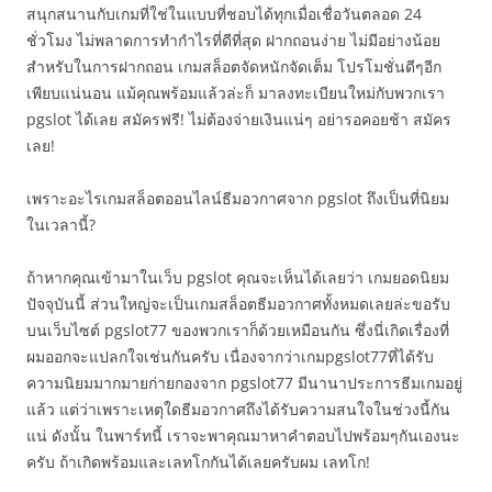
สนุกสนานกับเกมที่ใช่ในแบบที่ชอบได้ทุกเมื่อเชื่อวันตลอด 24
ชั่วโมง ไม่พลาดการทำกำไรที่ดีที่สุด ฝากถอนง่าย ไม่มีอย่างน้อย
สำหรับในการฝากถอน เกมสล็อตจัดหนักจัดเต็ม โปรโมชั่นดีๆอีก
เพียบแน่นอน แม้คุณพร้อมแล้วล่ะก็ มาลงทะเบียนใหม่กับพวกเรา
pgslot ได้เลย สมัครฟรี! ไม่ต้องจ่ายเงินแน่ๆ อย่ารอคอยช้า สมัคร
เลย!
เพราะอะไรเกมสล็อตออนไลน์ธีมอวกาศจาก pgslot ถึงเป็นที่นิยม
ในเวลานี้?
ถ้าหากคุณเข้ามาในเว็บ pgslot คุณจะเห็นได้เลยว่า เกมยอดนิยม
ปัจจุบันนี้ ส่วนใหญ่จะเป็นเกมสล็อตธีมอวกาศทั้งหมดเลยล่ะขอรับ
บนเว็บไซต์ pgslot77 ของพวกเราก็ด้วยเหมือนกัน ซึ่งนี่เกิดเรื่องที่
ผมออกจะแปลกใจเช่นกันครับ เนื่องจากว่าเกมpgslot77ที่ได้รับ
ความนิยมมากมายก่ายกองจาก pgslot77 มีนานาประการธีมเกมอยู่
แล้ว แต่ว่าเพราะเหตุใดธีมอวกาศถึงได้รับความสนใจในช่วงนี้กัน
แน่ ดังนั้น ในพาร์ทนี้ เราจะพาคุณมาหาคำตอบไปพร้อมๆกันเองนะ
ครับ ถ้าเกิดพร้อมและเลทโกกันได้เลยครับผม เลทโก!