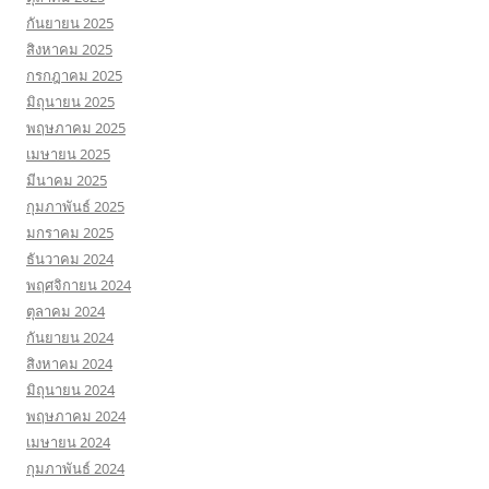
กันยายน 2025
สิงหาคม 2025
กรกฎาคม 2025
มิถุนายน 2025
พฤษภาคม 2025
เมษายน 2025
มีนาคม 2025
กุมภาพันธ์ 2025
มกราคม 2025
ธันวาคม 2024
พฤศจิกายน 2024
ตุลาคม 2024
กันยายน 2024
สิงหาคม 2024
มิถุนายน 2024
พฤษภาคม 2024
เมษายน 2024
กุมภาพันธ์ 2024