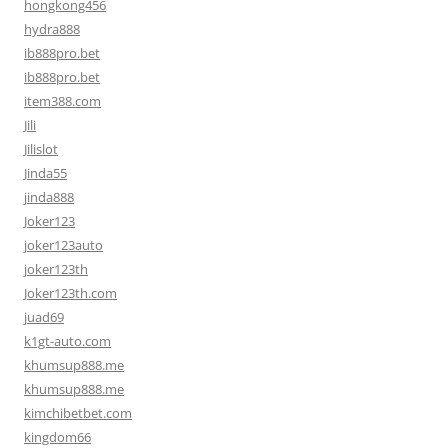
hongkong456
hydra888
ib888pro.bet
ib888pro.bet
item388.com
Jili
Jilislot
Jinda55
jinda888
Joker123
joker123auto
joker123th
Joker123th.com
juad69
k1gt-auto.com
khumsup888.me
khumsup888.me
kimchibetbet.com
kingdom66