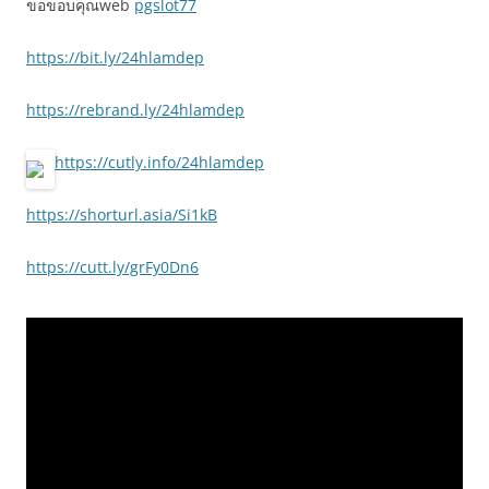
ขอขอบคุณweb
pgslot77
https://bit.ly/24hlamdep
https://rebrand.ly/24hlamdep
https://cutly.info/24hlamdep
https://shorturl.asia/Si1kB
https://cutt.ly/grFy0Dn6