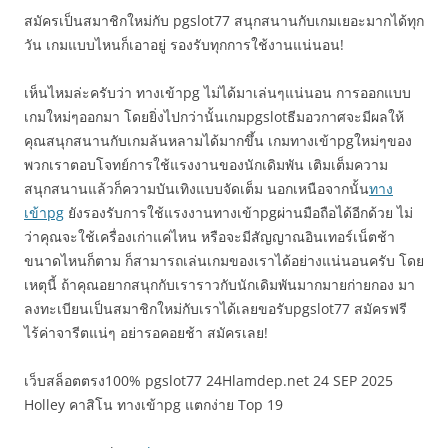
สมัครเป็นสมาชิกใหม่กับ pgslot77 สนุกสนานกับเกมเยอะมากได้ทุก
วัน เกมแบบไหนก็เอาอยู่ รองรับทุกการใช้งานแน่นอน!
เห็นไหมล่ะครับว่า ทางเข้าpg ไม่ได้มาเล่นๆแน่นอน การออกแบบ
เกมใหม่ๆออกมา โดยยิ่งไปกว่านั้นเกมpgslotธีมอวกาศจะมีผลให้
คุณสนุกสนานกับเกมล้นหลามได้มากขึ้น เกมทางเข้าpgใหม่ๆของ
พวกเราตอบโจทย์การใช้แรงงานของนักเดิมพัน เติมเต็มความ
สนุกสนานแล้วก็ความบันเทิงแบบจัดเต็ม นอกเหนือจากนั้น
ทาง
เข้าpg
ยังรองรับการใช้แรงงานทางเข้าpgผ่านมือถือได้อีกด้วย ไม่
ว่าคุณจะใช้เครื่องเก่าแค่ไหน หรือจะมีสัญญาณอินเทอร์เน็ตช้า
ขนาดไหนก็ตาม ก็สามารถเล่นเกมของเราได้อย่างแน่นอนครับ โดย
เหตุนี้ ถ้าคุณอยากสนุกกับเราราวกับนักเดิมพันมากมายก่ายกอง มา
ลงทะเบียนเป็นสมาชิกใหม่กับเราได้เลยขอรับpgslot77 สมัครฟรี
ไร้ค่าจารีตแน่ๆ อย่ารอคอยช้า สมัครเลย!
เว็บสล็อตตรง100% pgslot77 24Hlamdep.net 24 SEP 2025
Holley คาสิโน ทางเข้าpg แตกง่าย Top 19