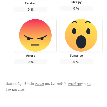
Sleepy
Excited
0
%
0
%
Angry
Surprise
0
%
0
%
ข้อความนี้ถูกเขียนใน
PGSlot
และติดป้ายกำกับ
ทางเข้าpg
บน
15
สิงหาคม 2025