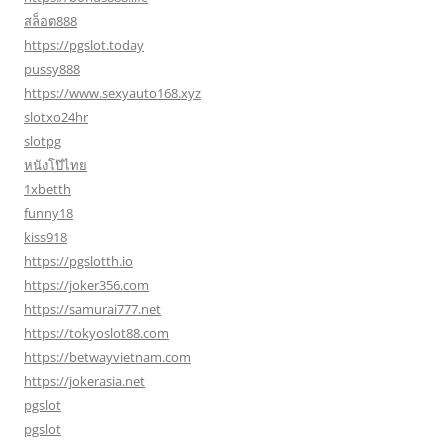
สล็อต888
https://pgslot.today
pussy888
https://www.sexyauto168.xyz
slotxo24hr
slotpg
หนังโป๊ไทย
1xbetth
funny18
kiss918
https://pgslotth.io
https://joker356.com
https://samurai777.net
https://tokyoslot88.com
https://betwayvietnam.com
https://jokerasia.net
pgslot
pgslot